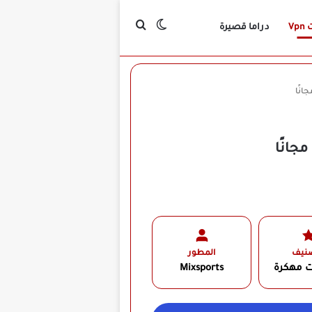
بحث عن
الوضع المظلم
Vp
دراما قصيرة
صنيف
المطور
ت مهكرة
Mixsports‏