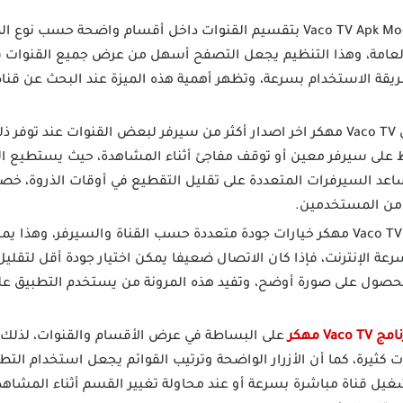
يتميز برنامج Vaco TV Apk Mod بتقسيم القنوات داخل أقسام واضحة حس
العامة، وهذا التنظيم يجعل التصفح أسهل من عرض جميع القنوات ف
قة الاستخدام بسرعة، وتظهر أهمية هذه الميزة عند البحث عن قناة 
يوفر تطبيق Vaco TV مهكر اخر اصدار أكثر من سيرفر لبعض القنوات عند 
على سيرفر معين أو توقف مفاجئ أثناء المشاهدة، حيث يستطيع ال
اعد السيرفرات المتعددة على تقليل التقطيع في أوقات الذروة، خصوص
ر من المستخدمين.
يدعم تطبيق Vaco TV مهكر خيارات جودة متعددة حسب القناة والسيرفر، 
الإنترنت، فإذا كان الاتصال ضعيفا يمكن اختيار جودة أقل لتقليل ا
حصول على صورة أوضح، وتفيد هذه المرونة من يستخدم التطبيق عل
ج Vaco TV مهكر
على البساطة في عرض الأقسام والقنوات، لذلك
ثيرة، كما أن الأزرار الواضحة وترتيب القوائم يجعل استخدام التطب
غيل قناة مباشرة بسرعة أو عند محاولة تغيير القسم أثناء المشاهدة