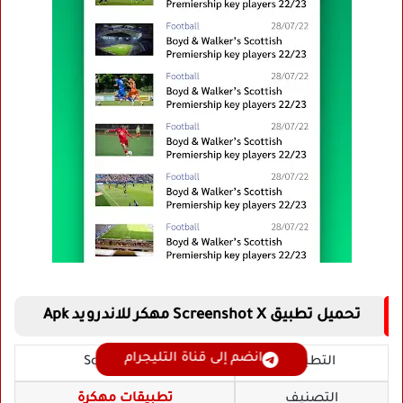
تحميل تطبيق Screenshot X مهكر للاندرويد Apk
انضم إلى قناة التليجرام
التطبيق
Screenshot X
التصنيف
تطبيقات مهكرة