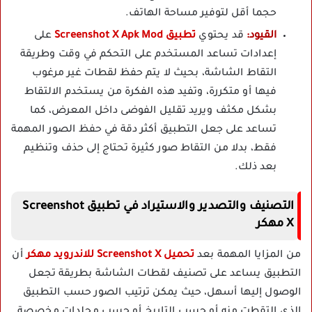
حجما أقل لتوفير مساحة الهاتف.
القيود:
قد يحتوي
تطبيق Screenshot X Apk Mod
على
إعدادات تساعد المستخدم على التحكم في وقت وطريقة
التقاط الشاشة، بحيث لا يتم حفظ لقطات غير مرغوب
فيها أو متكررة، وتفيد هذه الفكرة من يستخدم الالتقاط
بشكل مكثف ويريد تقليل الفوضى داخل المعرض، كما
تساعد على جعل التطبيق أكثر دقة في حفظ الصور المهمة
فقط، بدلا من التقاط صور كثيرة تحتاج إلى حذف وتنظيم
بعد ذلك.
التصنيف والتصدير والاستيراد في تطبيق Screenshot
X مهكر
من المزايا المهمة بعد
تحميل Screenshot X للاندرويد مهكر
أن
التطبيق يساعد على تصنيف لقطات الشاشة بطريقة تجعل
الوصول إليها أسهل، حيث يمكن ترتيب الصور حسب التطبيق
الذي التقطت منه أو حسب التاريخ أو حسب مجلدات مخصصة