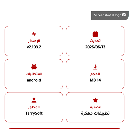
Screenshot X logo
تحديث
الإصدار
v2.103.2
2026/06/13
الحجم
المتطلبات
android
14 MB
التصنيف
المطور
تطبيقات مهكرة
TarrySoft‏