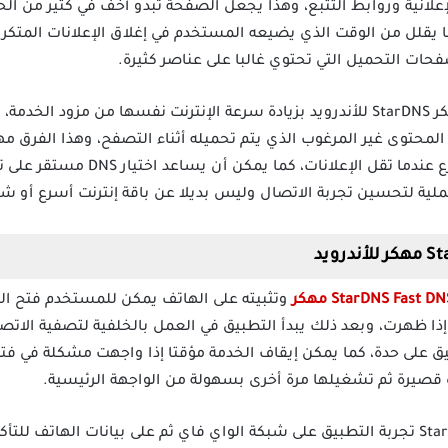
علانية وروابط التتبع، وهذا يجعل الصفحة تبدو أخف في كثير من الح
 يقلل من الوقت الذي يضيعه المستخدم في إغلاق الإعلانات المتكرر
حات التحميل التي تحتوي غالبا على عناصر كثيرة.
لا يقوم تطبيق ستار دي ان اس مهكر StarDNS للأندرويد بزيادة سرعة الإنترنت نفسها 
المحتوى غير المرغوب الذي يتم تحميله أثناء التصفح، وهذا الفرق 
الصفحات تفتح بشكل أنظف وأسرع عندما
ملية لتحسين تجربة الاتصال وليس بديلا عن باقة إنترنت أسرع أو ش
إذا ظهرت، وبعد ذلك يبدأ التطبيق في العمل بالخلفية لتصفية الاتصا
 على حدة، كما يمكن إيقاف الخدمة مؤقتا إذا واجهت مشكلة في فتح 
 قصيرة ثم تشغيلها مرة أخرى بسهولة من الواجهة الرئيسية.
يفضل عند استخدام StarDNS Apk Mod تجربة التطبيق على شبكة الواي فاي ثم على بيانات ا