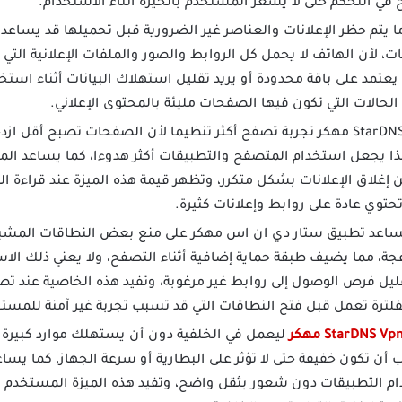
 يتم حظر الإعلانات والعناصر غير الضرورية قبل تحميلها قد يساعد 
لأن الهاتف لا يحمل كل الروابط والصور والملفات الإعلانية التي ت
تمد على باقة محدودة أو يريد تقليل استهلاك البيانات أثناء استخد
لحالات التي تكون فيها الصفحات مليئة بالمحتوى الإعلاني.
يمنحك تطبيق StarDNS مهكر تجربة تصفح أكثر تنظيما لأن الصفحات تصبح أقل
ذا يجعل استخدام المتصفح والتطبيقات أكثر هدوءا، كما يساعد الم
 إغلاق الإعلانات بشكل متكرر، وتظهر قيمة هذه الميزة عند قراءة المق
حتوي عادة على روابط وإعلانات كثيرة.
اعد تطبيق ستار دي ان اس مهكر على منع بعض النطاقات المشبوهة
جة، مما يضيف طبقة حماية إضافية أثناء التصفح، ولا يعني ذلك الا
ليل فرص الوصول إلى روابط غير مرغوبة، وتفيد هذه الخاصية عند ت
فلترة تعمل قبل فتح النطاقات التي قد تسبب تجربة غير آمنة للمست
ليعمل في الخلفية دون أن يستهلك موارد كبيرة 
 أن تكون خفيفة حتى لا تؤثر على البطارية أو سرعة الجهاز، كما يس
ام التطبيقات دون شعور بثقل واضح، وتفيد هذه الميزة المستخدم ا