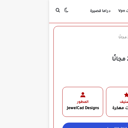
بحث عن
الوضع المظلم
Vp
دراما قصيرة
صنيف
المطور
ت مهكرة
JewelCad Designs