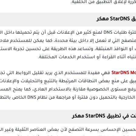
كررة لإغلاق التطبيق من الخلفية.
هكر
يعتمد تطبيق StarDNS مهكر على فلترة طلبات DNS لمنع كثير من الإعلانات قبل أن 
صفح التي لا تعمل إلا داخل بيئة محددة، كما يمكن للمستخدم ملاحظ
 أو النوافذ المنبثقة، وتساعد هذه الطريقة على تحسين تجربة الاستخد
ه أثناء القراءة أو استخدام الخدمات المختلفة.
فهي مفيدة للمستخدم الذي يريد تقليل الروابط التي تجم
ق على منع بعض النطاقات المرتبطة بالتتبع والتحليلات والإعلانات ح
يرفع مستوى الخصوصية مقارنة بالاستخدام العادي، كما يمنح المست
 بالتحميل دون فلترة أو مراجعة من نظام DNS الخاص بالتطبيق.
يق StarDNS مهكر
StarDN مهكر على تحسين الإحساس بسرعة التصفح لأن بعض العناصر الثقيلة وغير