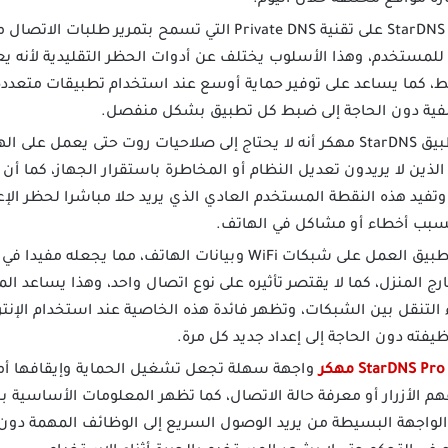
يعتمد StarDNS Apk Mod على تقنية Private DNS التي تسمح ب
 للمستخدم، وهذا الأسلوب يختلف عن أدوات الحظر التقليدية لأنه 
كما يساعد على توفير حماية أوسع عند استخدام تطبيقات متعددة،
خلفية دون الحاجة إلى ضبط كل تطبيق بشكل منفصل.
من أهم ما يميز تطبيق StarDNS مهكر أنه لا يحتاج إلى صلاحيات روت حتى 
الذين لا يريدون تعديل النظام أو المخاطرة باستقرار الجهاز، كما أ
فيد هذه النقطة المستخدم العادي الذي يريد حلا مباشرا لحظر الإ
تسبب أخطاء أو مشاكل في الهاتف.
يدعم التطبيق العمل على شبكات WiFi وبيانات الهاتف، م
ارج المنزل، كما لا يقتصر تأثيره على نوع اتصال واحد، وهذا يساعد
 التنقل بين الشبكات، وتظهر فائدة هذه الخاصية عند استخدام الإنت
يفته دون الحاجة إلى إعداد جديد كل مرة.
ر
واجهة سهلة تجعل تشغيل الحماية وإيقافها أم
 لفهم الأزرار أو معرفة حالة الاتصال، كما تظهر المعلومات الأساس
 الواجهة البسيطة من يريد الوصول السريع إلى الوظائف المهمة دون 