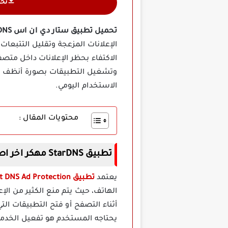
تح
تحميل تطبيق ستار دي ان اس StarDNS مهكر
الإعلانات المزعجة وتقليل التتبعا
الاكتفاء بحظر الإعلانات داخل مت
وتشغيل التطبيقات بصورة أنظف وأكث
الاستخدام اليومي.
محتويات المقال :
تطبيق StarDNS مهكر اخر اصدار
يعتمد
تطبيق StarDNS Fast DNS Ad Protection مهكر
الهاتف، حيث يتم منع الكثير من ا
أثناء التصفح أو فتح التطبيقات التي
يحتاجه المستخدم هو تفعيل الخدمة 