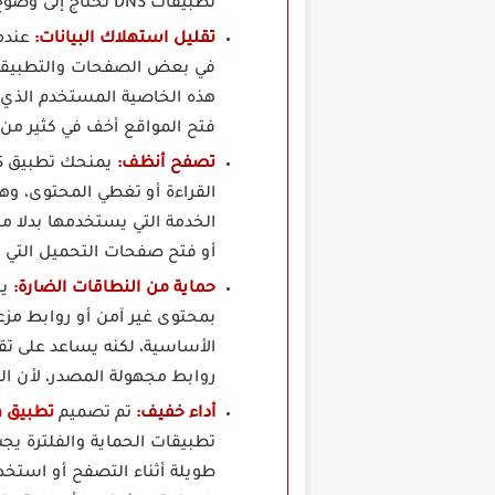
تطبيقات DNS تحتاج إلى وضوح في التحكم حتى لا يشعر المستخدم بالحيرة أثناء الاستخدام.
تقليل استهلاك البيانات:
عندما
في بعض الصفحات والتطبيقات، 
هذه الخاصية المستخدم الذي يع
فتح المواقع أخف في كثير من ا
تصفح أنظف:
القراءة أو تغطي المحتوى، وه
الخدمة التي يستخدمها بدلا من
أو فتح صفحات التحميل التي ت
حماية من النطاقات الضارة:
يس
بمحتوى غير آمن أو روابط مزع
الأساسية، لكنه يساعد على تق
روابط مجهولة المصدر، لأن ال
أداء خفيف:
تم تصميم
تطبيق StarDNS Vpn مهكر
تطبيقات الحماية والفلترة يجب
طويلة أثناء التصفح أو استخد