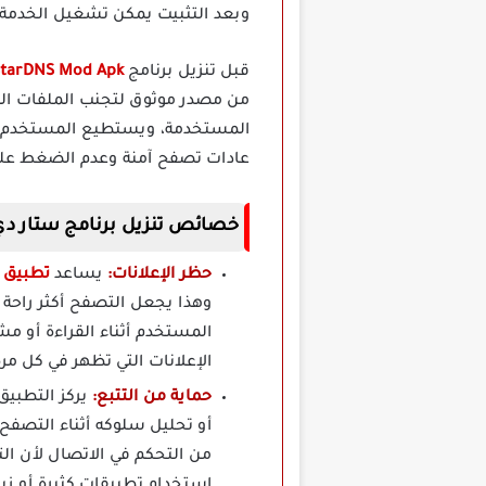
وبعد التثبيت يمكن تشغيل الخدمة 
قبل تنزيل برنامج
StarDNS Mod Apk
من مصدر موثوق لتجنب الملفات الم
المستخدمة، ويستطيع المستخدم الا
عادات تصفح آمنة وعدم الضغط على ا
خصائص تنزيل برنامج ستار دي ان اس StarDNS مهك
حظر الإعلانات:
يساعد
تطبيق StarDNS مهكر
وهذا يجعل التصفح أكثر راحة 
المستخدم أثناء القراءة أو م
الإعلانات التي تظهر في كل مر
حماية من التتبع:
يركز التطبيق
أو تحليل سلوكه أثناء التصفح
من التحكم في الاتصال لأن ال
استخدام تطبيقات كثيرة أو زيا