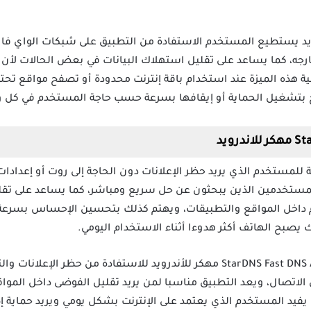
 تطبيق StarDNS للأندرويد يستطيع المستخدم الاستفادة من التطبيق على شبكات الو
رجه، كما يساعد على تقليل استهلاك البيانات في بعض الحالات لأن ا
ية هذه الميزة عند استخدام باقة إنترنت محدودة أو تصفح مواقع تحتو
 بتشغيل الحماية أو إيقافها بسرعة حسب حاجة المستخدم في كل 
StarDNS تجربة عملية للمستخدم الذي يريد حظر الإعلانات دون الحاجة إلى روت أو 
مستخدمين الذين يبحثون عن حل سريع ومباشر، كما يساعد على تقلي
م داخل المواقع والتطبيقات، ويهتم كذلك بتحسين الإحساس بسرعة ا
ك يصبح الهاتف أكثر هدوءا أثناء الاستخدام اليومي.
يمكن تحميل تطبيق StarDNS Fast DNS Ad Protection مهكر للأندرويد للاستفاد
توى الاتصال، ويعد التطبيق مناسبا لمن يريد تقليل الفوضى داخل الم
ا يفيد المستخدم الذي يعتمد على الإنترنت بشكل يومي ويريد حماية 