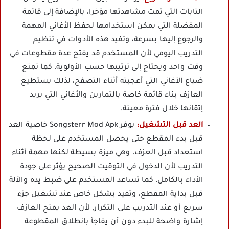
التابات التي تمت مشاهدتها مؤخرا، بالإضافة إلى قائمة
المفضلة التي يمكن استخدامها لحفظ الأغاني المهمة
والرجوع إليها بسرعة، وتفيد هذه الأدوات في تنظيم
التدريب اليومي لأن المستخدم قد يفتح عدة مقطوعات في
وقت واحد ويحتاج إلى ترتيبها حسب الأولوية، كما تمنع
ضياع الأغاني التي أعجبته أثناء التصفح، لذلك يستطيع
العازف بناء قائمة خاصة بالتمارين والأغاني التي يريد
إتقانها خلال فترة معينة.
العد قبل التشغيل:
يوفر Songsterr Mod Apk خاصية العد
قبل بدء المقطع حتى يحصل المستخدم على لحظة
استعداد قبل العزف، وهي ميزة بسيطة لكنها مهمة أثناء
التدريب لأن الدخول في التوقيت الصحيح يؤثر على جودة
الأداء بالكامل، كما تساعد المستخدم على ضبط يده والآلة
قبل بداية المقطع، وتفيد بشكل خاص عند تشغيل جزء
سريع أو عند التدريب على التكرار، لأن العد يمنح العازف
إشارة واضحة للبدء دون أن يفاجأ بانطلاق المقطوعة