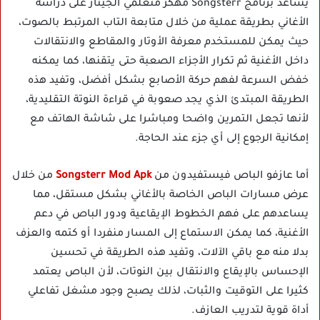
يساعد برنامج Songsterr مهكر متعلمي الجيتار على دراسة
الأغاني بطريقة عملية من خلال متابعة التاب المرتبط بالصوت،
حيث يمكن للمستخدم معرفة الأوتار والمقاطع والانتقالات
داخل الأغنية ثم تكرار الأجزاء الصعبة حتى يتقنها، كما يمكنه
خفض السرعة لفهم حركة الأصابع بشكل أفضل، وتفيد هذه
الطريقة المبتدئ الذي يجد صعوبة في قراءة النوتة التقليدية،
لأنها تجعل التمرين واضحا ومباشرا على شاشة الهاتف مع
إمكانية الرجوع إلى أي جزء عند الحاجة.
أما عازفو الباص فيستفيدون من
Songsterr Mod Apk
من خلال
عرض مسارات الباص الخاصة بالأغاني بشكل مستقل، مما
يساعدهم على فهم الخطوط الإيقاعية ودور الباص في دعم
الأغنية، كما يمكن الاستماع إلى المسار منفردا أو كتمه والعزف
بدلا منه مع باقي الآلات، وتفيد هذه الطريقة في تحسين
الإحساس بالإيقاع والانتقال بين النوتات، لأن الباص يعتمد
كثيرا على التوقيت والثبات، لذلك يصبح وجود مشغل تفاعلي
أداة قوية لتدريب العازف.