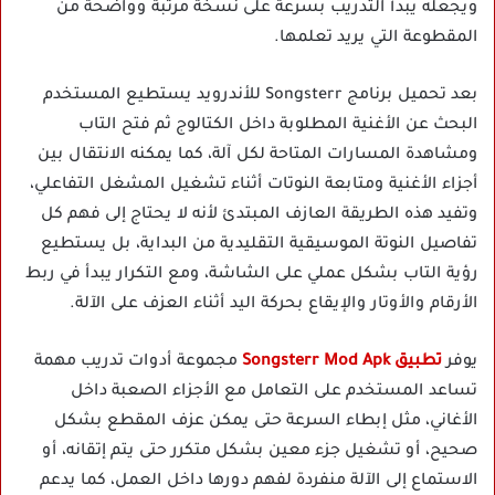
ويجعله يبدأ التدريب بسرعة على نسخة مرتبة وواضحة من
المقطوعة التي يريد تعلمها.
بعد تحميل برنامج Songsterr للأندرويد يستطيع المستخدم
البحث عن الأغنية المطلوبة داخل الكتالوج ثم فتح التاب
ومشاهدة المسارات المتاحة لكل آلة، كما يمكنه الانتقال بين
أجزاء الأغنية ومتابعة النوتات أثناء تشغيل المشغل التفاعلي،
وتفيد هذه الطريقة العازف المبتدئ لأنه لا يحتاج إلى فهم كل
تفاصيل النوتة الموسيقية التقليدية من البداية، بل يستطيع
رؤية التاب بشكل عملي على الشاشة، ومع التكرار يبدأ في ربط
الأرقام والأوتار والإيقاع بحركة اليد أثناء العزف على الآلة.
يوفر
تطبيق Songsterr Mod Apk
مجموعة أدوات تدريب مهمة
تساعد المستخدم على التعامل مع الأجزاء الصعبة داخل
الأغاني، مثل إبطاء السرعة حتى يمكن عزف المقطع بشكل
صحيح، أو تشغيل جزء معين بشكل متكرر حتى يتم إتقانه، أو
الاستماع إلى الآلة منفردة لفهم دورها داخل العمل، كما يدعم