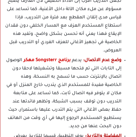
تجعل التدريب أقرب إلى الأداء الحقيقي لأن العازف يصبح
مسؤولا عن ملء مكان الآلة داخل الأغنية، كما تساعد على
قياس مدى إتقان المقطع بعد فترة من التدريب، فإذا
استطاع المستخدم العزف مع المسار الخلفي دون فقدان
الإيقاع فهذا يعني أنه تحسن بشكل واضح، وتفيد هذه
الخاصية في تجهيز الأغاني للعزف الفردي أو التدريب قبل
العروض.
وضع عدم الاتصال:
يدعم
برنامج Songsterr مهكر
الوصول
إلى التابات التي تم فتحها مسبقا وتشغيلها لاحقا دون
اتصال بالإنترنت حسب ما تسمح به النسخة، وهذه
الخاصية مفيدة للمستخدم الذي يتدرب خارج المنزل أو في
مكان لا يتوفر فيه اتصال ثابت، كما تساعد على متابعة
التدريب دون توقف بسبب الشبكة، وتظهر فائدتها عند
حفظ بعض الأغاني التي يتم التدرب عليها باستمرار، حيث
يستطيع المستخدم الرجوع إليها في أي وقت من الهاتف
دون البحث عنها من جديد.
المفضلة والتاريخ:
يوفر التطبيق قسما للتاريخ يعرض