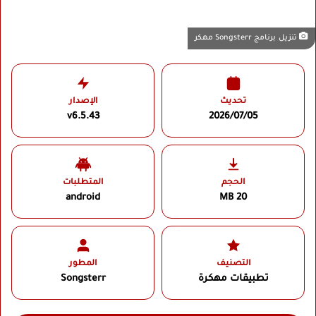
تنزيل برنامج Songsterr مهكر
تحديث
الإصدار
v6.5.43
2026/07/05
الحجم
المتطلبات
android
20 MB
التصنيف
المطور
تطبيقات مهكرة
Songsterr‏