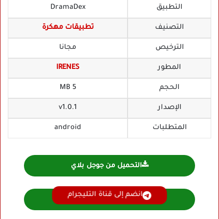
التطبيق
DramaDex
التصنيف
تطبيقات مهكرة
الترخيص
مجانا
المطور
IRENES
الحجم
5 MB
الإصدار
v1.0.1
المتطلبات
android
التحميل من جوجل بلاي
انضم إلى قناة التليجرام
تحميل DramaDex مهكر