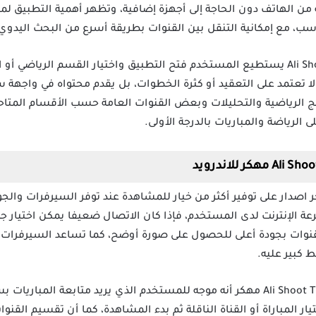
من الهاتف دون الحاجة إلى أجهزة إضافية، وتظهر أهمية التطبيق لمن
ب، مع إمكانية التنقل بين القنوات بطريقة أسرع من البحث اليدوي
بعد تحميل تطبيق Ali Shoot TV Apk Mod يستطيع المستخدم فتح التطبيق واختيار القسم ا
 لا تعتمد على التعقيد أو كثرة الخطوات، بل يقدم محتواه في واجه
ج الرياضية والتحليلات وبعض القنوات العامة حسب الأقسام المتاحة
الرياضة والمباريات بالدرجة الأولى.
ق Ali Shoot TV مهكر اخر اصدار على توفير أكثر من خيار للمشاهدة عند توفر السيرفرا
لإنترنت لدى المستخدم، فإذا كان الاتصال ضعيفا يمكن اختيار جود
وات بجودة أعلى للحصول على صورة أوضح، كما تساعد السيرفرات ال
 كبير عليه.
من أهم ما يميز برنامج علي شوت Ali Shoot TV مهكر أنه موجه للمستخدم الذي يريد متا
يار المباراة أو القناة الناقلة ثم بدء المشاهدة، كما أن تقسيم القن