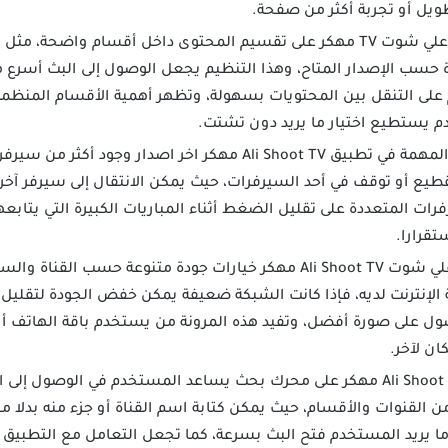
ويل أو تجربة أكثر من صفحة.
يعتمد تطبيق علي شوت TV مهكر على تقسيم المحتوى داخل أقسام واض
رة حسب الإصدار المتاح، وهذا التنظيم يجعل الوصول إلى البث أسرع
لى التنقل بين المحتويات بسهولة، وتظهر أهمية الأقسام المنظمة عن
 يستطيع اختيار ما يريد دون تشتت.
من المزايا المهمة في تطبيق Ali Shoot TV مهكر اخر اصدار 
قطيع أو توقف في أحد السيرفرات، حيث يمكن الانتقال إلى سيرفر آخر
ات المتعددة على تقليل الضغط أثناء المباريات الكبيرة التي يتابعه
تقرارا.
يدعم تطبيق علي شوت Ali Shoot TV مهكر خيارات جودة متنوعة حس
 الإنترنت لديه، فإذا كانت الشبكة ضعيفة يمكن خفض الجودة لتقليل ا
ل على صورة أفضل، وتفيد هذه المرونة من يستخدم باقة الهاتف أو
ان لآخر.
يحتوي برنامج Ali Shoot TV مهكر على محرك بحث يساعد المستخدم في الوصو
ن القنوات والأقسام، حيث يمكن كتابة اسم القناة أو جزء منه بدلا 
دما يريد المستخدم فتح البث بسرعة، كما تجعل التعامل مع التطبيق