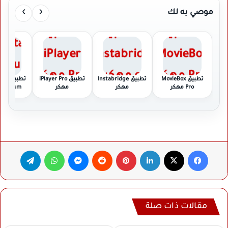
›
‹
موصي به لك
تطبيق MovieBox
تطبيق Instabridge
تطبيق iPlayer Pro
تطبيق
Pro مهكر
مهكر
مهكر
Premium مهك
فيسبوك
‫X
لينكدإن
بينتيريست
ماسنجر
واتساب
تيلقرام
مقالات ذات صلة