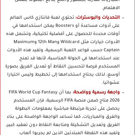
المباريات مقارنة بجمهور واسع يتابع البطولة بنفس
الاهتمام.
التحديات والبوسترات:
تحتوي لعبة فانتازي كاس العالم
على أدوات مساعدة أو Boosters يمكن استخدامها في
أوقات محددة للحصول على أفضلية تكتيكية، وتشمل هذه
الأدوات خيارات مثل Wildcard و12th Man وMaximum
Captain حسب قواعد اللعبة الرسمية، وتفيد هذه الأدوات
عند استخدامها في الجولة المناسبة، لأنها قد تمنح
المستخدم فرصة لتحسين النقاط أو تعديل الفريق بصورة
أوسع، لذلك يحتاج استخدامها إلى تخطيط وليس اختيارا
عشوائيا.
واجهة رسمية وواضحة:
بما أن FIFA World Cup Fantasy
2026 متاح ضمن منصة FIFA الرسمية، فإن المستخدم
يحصل على تجربة مرتبطة مباشرة بمعلومات البطولة
والفرق والمباريات، كما تساعد الواجهة الواضحة على بناء
الفريق وتعديل التشكيلة ومتابعة النقاط دون تعقيد كبير،
وتفيد هذه النقطة المبتدئين الذين لم يجربوا ألعاب