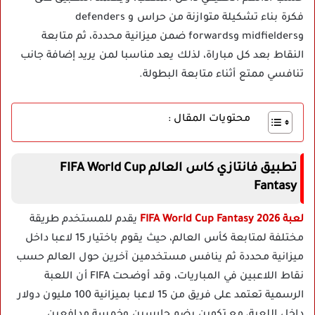
فكرة بناء تشكيلة متوازنة من حراس و defenders
وmidfielders وforwards ضمن ميزانية محددة، ثم متابعة
النقاط بعد كل مباراة، لذلك يعد مناسبا لمن يريد إضافة جانب
تنافسي ممتع أثناء متابعة البطولة.
محتويات المقال :
تطبيق فانتازي كاس العالم FIFA World Cup
Fantasy
لعبة FIFA World Cup Fantasy 2026
يقدم للمستخدم طريقة
مختلفة لمتابعة كأس العالم، حيث يقوم باختيار 15 لاعبا داخل
ميزانية محددة ثم ينافس مستخدمين آخرين حول العالم حسب
نقاط اللاعبين في المباريات، وقد أوضحت FIFA أن اللعبة
الرسمية تعتمد على فريق من 15 لاعبا بميزانية 100 مليون دولار
داخل اللعبة، مع تكوين يضم حارسين وخمسة مدافعين