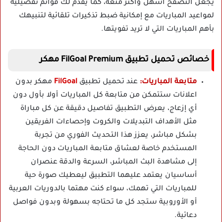
يجعل التصفح أسهل وأكثر متعة، كما يقدم لك قوائم تفصيلية
لمواعيد المباريات مع إمكانية ضبط تذكيرات تلقائية لتنبيهك
بأهم المباريات التي لا تريد تفويتها.
خصائص تحميل تطبيق FilGoal Premium مهكر
متابعة المباريات:
عند تحميل تطبيق
FilGoal
مهكر بدون
اعلانات ستتمكن من متابعة كل المباريات أولا بأول دون
أي إزعاج، يعرض التطبيق تفاصيل دقيقة عن كل مباراة
مثل الأهداف التبديلات والكروت وإحصاءات الفريقين
بشكل مباشر، يعزز هذا التحديث الفوري من تجربة
المستخدم خاصة لعشاق متابعة المباريات دون الحاجة
إلى مشاهدة البث المباشر، السرعة والدقة عنصران
أساسيان يعتمد عليهما التطبيق ليعطيك صورة حية
للمباريات التي تهمك، سواء كنت مهتما بالدوريات العربية
أو الأوروبية ستجد كل ما تحتاجه بسهولة وبدون فواصل
دعائية.