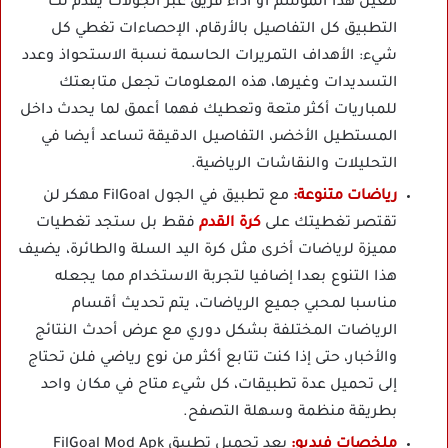
معين هذا الموسم أو أداء فريق عبر الجولات يقدم لك
التطبيق كل التفاصيل بالأرقام، الإحصاءات تغطي كل
شيء: الأهداف التمريرات الحاسمة نسبة الاستحواذ وعدد
التسديدات وغيرها، هذه المعلومات تجعل متابعتك
للمباريات أكثر متعة وتعطيك فهما أعمق لما يحدث داخل
المستطيل الأخضر، التفاصيل الدقيقة تساعد أيضا في
التحليلات والنقاشات الرياضية.
رياضات متنوعة:
مع تطبيق في الجول FilGoal مهكر لن
تقتصر تغطيتك على
كرة القدم
فقط بل ستجد تغطيات
مميزة لرياضات أخرى مثل كرة اليد السلة والطائرة، يضيف
هذا التنوع بعدا إضافيا لتجربة الاستخدام مما يجعله
مناسبا لمحبي جميع الرياضات، يتم تحديث أقسام
الرياضات المختلفة بشكل دوري مع عرض أحدث النتائج
والأخبار، حتى إذا كنت تتابع أكثر من نوع رياضي فلن تحتاج
إلى تحميل عدة تطبيقات، كل شيء متاح في مكان واحد
بطريقة منظمة وسهلة التصفح.
ملخصات فيديو:
بعد تحميل تطبيق FilGoal Mod Apk