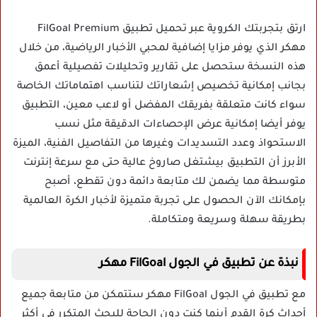
ارتق بتجربتك الكروية عبر تحميل
تطبيق FilGoal Premium
مهكر
الذي يوفر مزايا إضافية لمحبي الأخبار الرياضية، من خلال
هذه النسخة ستحصل على تقارير وتحليلات تفصيلية أعمق
بجانب إمكانية تخصيص إشعاراتك لتناسب اهتماماتك الخاصة
سواء كانت متعلقة بفريقك المفضل أو لاعب معين، التطبيق
يوفر أيضا إمكانية عرض الإحصاءات الدقيقة مثل نسب
الاستحواذ وعدد التسديدات وغيرها من التفاصيل الفنية، الميزة
الأبرز أن التطبيق بيشتغل صاروخ عالية حتى مع سرعة إنترنت
متوسطة مما يضمن لك متابعة دائمة دون تقطع، أصبح
بإمكانك الآن الحصول على تجربة متميزة لأخبار الكرة العالمية
بطريقة سهلة وسريعة ومتكاملة.
نبذة عن تطبيق في الجول FilGoal مهكر
مع تطبيق في الجول FilGoal مهكر ستتمكن من متابعة جميع
أحداث كرة القدم أينما كنت دون الحاجة للبحث المتكرر في أكثر