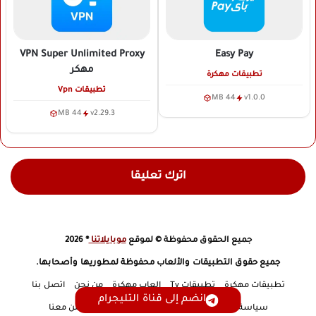
VPN Super Unlimited Proxy
Easy Pay
مهكر
تطبيقات مهكرة
تطبيقات Vpn
44 MB
v1.0.0
44 MB
v2.29.3
اترك تعليقا
جميع الحقوق محفوظة © لموقع
موبايلاتنا
® 2026
جميع حقوق التطبيقات والألعاب محفوظة لمطوريها وأصحابها.
تطبيقات مهكرة
تطبيقات Tv
العاب مهكرة
من نحن
اتصل بنا
انضم إلى قناة التليجرام
سياسة الخصوصية
إخلاء مسؤولية
DMCA
أعلن معنا