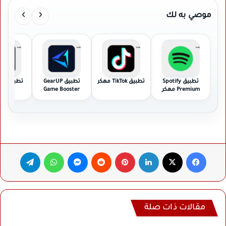
›
‹
موصي به لك
تطبيق Spotify
تطبيق TikTok مهكر
تطبيق GearUP
تطبي
Premium مهكر
Game Booster
مهك
مهكر
فيسبوك
‫X
لينكدإن
بينتيريست
ماسنجر
واتساب
تيلقرام
مقالات ذات صلة