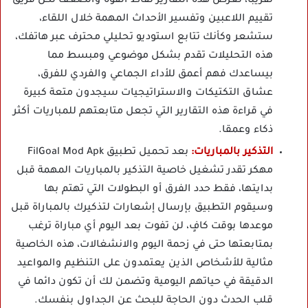
تقريبا، تعرض هذه التقارير نقاط القوة والضعف لكل فريق
تقييم اللاعبين وتفسير الأحداث المهمة خلال اللقاء،
ستشعر وكأنك تتابع استوديو تحليلي محترف عبر هاتفك،
هذه التحليلات تقدم بشكل موضوعي ومبسط مما
بيساعدك فهم أعمق للأداء الجماعي والفردي للفرق،
عشاق التكتيكات والاستراتيجيات سيجدون متعة كبيرة
في قراءة هذه التقارير التي تجعل متابعتهم للمباريات أكثر
ذكاء وعمقا.
التذكير بالمباريات:
بعد تحميل تطبيق FilGoal Mod Apk
مهكر تقدر تشغيل خاصية التذكير بالمباريات المهمة قبل
بدايتها، فقط حدد الفرق أو البطولات التي تهتم بها
وسيقوم التطبيق بإرسال إشعارات لتذكيرك بالمباراة قبل
موعدها بوقت كافٍ، لن تفوت بعد اليوم أي مباراة ترغب
بمتابعتها حتى في زحمة اليوم والانشغالات، هذه الخاصية
مثالية للأشخاص الذين يعتمدون على التنظيم والمواعيد
الدقيقة في حياتهم اليومية وتضمن لك أن تكون دائما في
قلب الحدث دون الحاجة للبحث عن الجداول بنفسك.