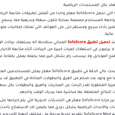
يهك بكل المستجدات الرياضية.
من بين المزايا التي تجعل SofaScore مهكر واحدا من أفضل تطبي
ة واجهة المستخدم مصممة بعناية لتكون سهلة وبديهية مما يسمح
ميز بأداء سريع ومستقر حتى على الهواتف التي تمتلك إمكانيات مت
الية.
ند
تحميل تطبيق SofaScore
المجاني ستلاحظ أنه يستهلك بيانات ال
ا يرغبون في استهلاك كميات كبيرة من البيانات أثناء متابعة الأخبار
الموبايل ولا بيسحب رام بشكل كبير مما يجعله يعمل بكفاءة على
بفضل محرك البحث عالي الدقة في تطبيق SofaScore مهكر 
ها مع وجود عدد ضخم من الفرق والبطولات المتاحة في التطبيق قد 
ميزة المتطورة تقدر البحث عن المباريات والفرق والبطولات بكل س
 النتائج المتعلقة بها مباشرة مما بيديك الوقت والجهد.
واحدة من أبرز مزايا SofaScore مهكر هي التحديثات الدورية التي يت
ات والأحداث الرياضية بشكل دوري مما يضمن لك الاستمتاع بأحدث ا
والبطولات المختلفة أيضا يهتم SofaScore Mod بتقديم تجربة مريحة على مختلف 