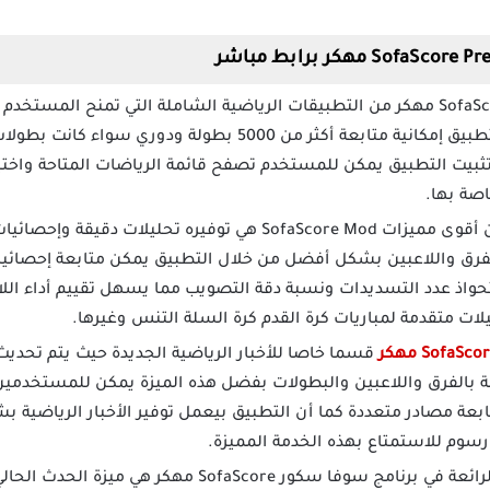
يعد SofaScore مهكر من التطبيقات الرياضية الشاملة التي تمنح المست
الرياضات بكل سهولة يتيح التطبيق إمكانية متابعة أكثر من 5000 
تثبيت التطبيق يمكن للمستخدم تصفح قائمة الرياضات المتاحة واختي
صة بها.
واحدة من أقوى مميزات SofaScore Mod هي توفيره تحليلات
فرق واللاعبين بشكل أفضل من خلال التطبيق يمكن متابعة إحصائي
تحواذ عدد التسديدات ونسبة دقة التصويب مما يسهل تقييم أداء الل
لات متقدمة لمباريات كرة القدم كرة السلة التنس وغيرها.
قسما خاصا للأخبار الرياضية الجديدة حيث يتم تحديث 
 بالفرق واللاعبين والبطولات بفضل هذه الميزة يمكن للمستخدمين ا
ابعة مصادر متعددة كما أن التطبيق بيعمل توفير الأخبار الرياضية ب
سوم للاستمتاع بهذه الخدمة المميزة.
إحدى الميزات الرائعة في برنامج سوفا سكور ofaScore