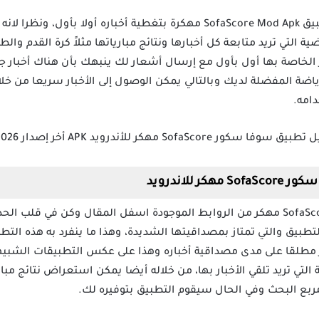
أكثر من 500 دوري مختلف يقوم تطبيق SofaScore Mod Apk مهكرة بتغطية أخباره
ية التي تريد متابعة كل أخبارها ونتائج مبارياتها مثلاً كرة القدم والطا
ر الخاصة بها أول بأول مع إرسال أشعار لك ينبهك بأن هناك أخبار جد
اضة المفضلة لديك وبالتالي يمكن الوصول إلى الأخبار سريعا من خلال
امه.
 للاندرويد
قم بتحميل تطبيق سوفا سكور SofaScore مهكر من الروابط الموجودة اسفل المقال وكن ف
لتطبيق والتي تمتاز بمصداقيتها الشديدة، وهذا ما ينفرد به هذه التطبي
ثر مطلقا على مدى مصداقية أخباره وهذا على عكس التطبيقات الشبيهة 
ة التي تريد تلقي الأخبار بها، من خلاله أيضا يمكن استعراض نتائج مبا
 مربع البحث وفي الحال سيقوم التطبيق بتوفيره لك.