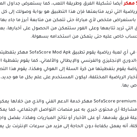
أيضا تشكيلة الفرق وطريقة اللعب، كما يستعرض جداول المبا
لرياضية التي تريد متابعتها فإن هذا التطبيق هو بوابة وصولك إلى كل 
 باستعراض ملخص لأي مباراة حتى تتمكن من متابعة أبرز ما جاء بها
 التي تريد تتابعها وعلى الفور ستتمكن من الحصول على أخبارها، بعد
حساب خاص عليه حتى يتمكن من استخدامه بسهولة.
كل دوريات العالم المحلية والعربية في أي
الدوري الإنجليزي والفرنسي والإيطالي والألماني، كما يقوم بتغطي
رياضة يقوم بتغطيتها من كرة السلة إلى الهوكي وهكذا، يقوم هذا ال
بار الرياضية المختلفة، ليكون المستخدم على علم بكل ما هو جديد، إ
اص بها.
يوجد داخل تطبيق سوفا سكور SofaScore premium Apk مهكر خدمة الدعم الفني 
ن مشاركة أي محتوى خبري به عبر منصات التواصل الإجتماعي، كما يم
 فريق يقدمها، أو على الأخبار أو نتائج المباريات وهكذا، بفضل وا
ة، أنه يعمل بكفاءة دون الحاجة إلى مزيد من سرعات الإنترنت بل ي