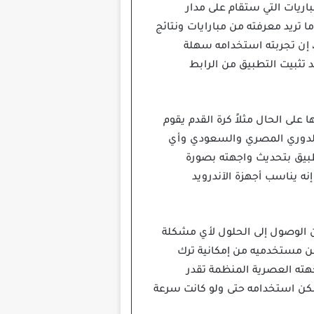
ريات التي ستقام على مدار
ما تريد معرفته من مبارايات ونتائج
، إن تجربته استخدامه سهلة
 تثبيت التطبيق من الرابط
 لعبة رياضية يقوم تطبيق SofaScore Mod Apk مهكر بتغطيتها على الحال مثلاً كرة القدم يقوم
ة الدوري المصري والسعودي وأي
تطبيق بتحديث واجهته بصورة
نه يناسب أجهزة الآندرويد
والذي من خلالها يمكن الوصول إلى الحلول لأي مشكلة
كن مستخدميه من إمكانية ترك
جهته العصرية المنظمة تقدر
مكن استخدامه حتى ولو كانت سرعة