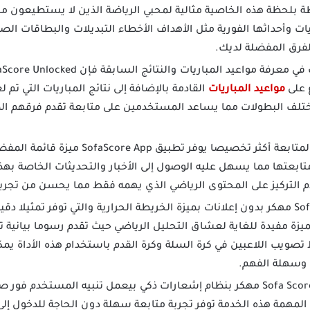
ة بلحظة هذه الخاصية مثالية لمحبي الرياضة الذين لا يستطيعون م
ات وأحداثها الفورية مثل الأهداف الأخطاء التبديلات والبطاقات الصف
لفرق المفضلة لديك.
 على
مواعيد المباريات
القادمة بالإضافة إلى نتائج المباريات التي تم
ختلف البطولات مما يساعد المستخدمين على متابعة تقدم فرقهم ال
لجعل تجربة المتابعة أكثر تخصيصا يوفر ت
متابعتها مما يسهل عليه الوصول إلى الأخبار والتحديثات الخاصة به
م التركيز على المحتوى الرياضي الذي يهمه فقط مما يحسن من تجرب
يأتي SofaScore مهكر بدون إعلانات بميزة الخريطة الحرارية والتي توفر تمثيل
لميزة مفيدة للغاية لعشاق التحليل الرياضي حيث تقدم رسوما بيانية 
ط تصويب اللاعبين في كرة السلة وكرة القدم باستخدام هذه الأداة ي
ة وسهلة الفهم.
يتميز برنامج Sofa Score مهكر بنظام إشعارات ذكي بيعمل تنبيه المستخدم
 المهمة هذه الخدمة توفر تجربة متابعة سهلة دون الحاجة للدخول إل