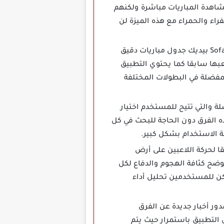
شاهدة المباريات مباشرة ولكنهم
راء والحمراء مع هذه الميزة لن
إذا كنت ترغب في معرفة مواعيد المباريات والنتائج السابقة فإن SofaScore Unlocked بيديك جدول مباريات دقيق
 لعبها سابقا كما يحتوي التطبيق
مفضلة في البطولات المختلفة
طبيق SofaScore App ميزة قائمة المفضلة والتي تتيح للمستخدم اختيار
ذه الفرق دون الحاجة للبحث في كل
ة الاستخدام بشكل كبير.
ا دقيقا لحركة اللاعبين على أرض
توضح كثافة الهجوم والدفاع لكل
مكن للمستخدمين تحليل أداء
 فور صدور أخبار جديدة عن الفرق
ى التطبيق باستمرار حيث يتم