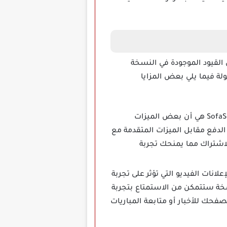
عض القيود الموجودة في النسخة
لة فيما يلي بعض المزايا
إحدى المشاكل التي يواجهها المستخدمون في النسخة الأصلية من SofaScore هي أن بعض الميزات
الدفع مقابل الميزات المتقدمة مع
لاشتراك مما يمنحك تجربة
لانات الفيديو التي تؤثر على تجربة
أقل سهولة عند تحميل برنامج SofaScore مهكر أحدث نسخة ستتمكن من الاستمتاع بتجربة
تصفحك للأخبار أو متابعة المباريات