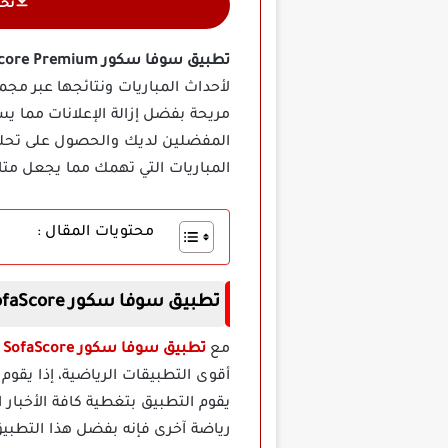
تح
تطبيق سوفا سكور SofaScore Premium مهكر
لأحداث المباريات ونتائجها عبر مج
مريحة بفضل إزالة الإعلانات مما 
المفضلين لديك والحصول على تحليلا
المباريات التي تهمك مما يجعل متا
محتويات المقال :
تطبيق سوفا سكور SofaScore مهكر اخر اصدار
مع
تطبيق سوفا سكور SofaScore مهكر
أقوى التطبيقات الرياضية، إذا يقوم
يقوم التطبيق بتغطية كافة الأخبار ا
رياضة آخرى فإنه بفضل هذا التطبيق