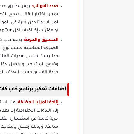
تعدد القوالب:
بمجرد اختيار القالب يدمج ال
لمن لا يمتلكون خبرة في المو
أو مؤثرات إضافية داخل CapCut مهكر مما يمنحك حرية الجمع بين البساطة والاحترافية في الوقت نفسه.
التنسيق والجودة:
يدعم كاب ك
الصيغة المناسبة حسب نوع الم
جدا بحيث تناسب قدرات الهاتف
جودة الفيديو حسب الهدف ال
اضافات تهكير برنامج كاب كات برو CapCut مهكر بدون علا
إتاحة المزايا المغلقة:
عند است
حرية كاملة في استعمال الفلات
سابقا، وبذلك يصبح بإمكانك إ