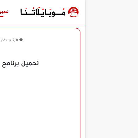
تطبي
الرئيسية
/
ت
تحميل برنامج كاب كات برو CapCut Pro مهكر 