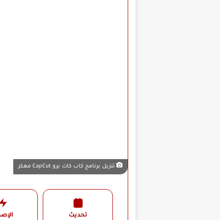
تنزيل برنامج كاب كات برو CapCut مهكر
تحديث
الإصد