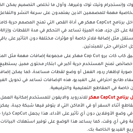
 وإنستجرام وتيك توك وغيرها، وأول ما تخلص التصميم يمكن الضغ
 الخاصية مهمة للمصممين الذين يعتمدون على سرعة النشر والتفاعل
من أهم الأدوات داخل برنامج CapCut مهكر هي أداة القص التي تمنح الم
 على كل جزء، هذه الميزة تساعد في التحكم في مدة اللقطات وإزالة ا
ل مثل إضافة فلاتر خاصة أو مؤثرات مختلفة دون التأثير على باقي 
احترافي حتى للمبتدئين.
يحتوي تطبيق كاب كات برو Cap Cut مهكر على مجموعة إضافات م
صائص تمنح المستخدم حرية أكبر في ابتكار محتوى مميز، يستطيع 
صورة لإظهار ردود الفعل أو وضع لقطات مساعدة، كما يمكن إضاف
 كامل داخل CapCut لإضفاء طابع احترافي على الفيديو، هذه الإضافات تساعد في تحوي
 خاصة في المقاطع التعليمية والترفيهية.
امج CapCut مهكر
للاندرويد والايفون للمستخدم إمكانية العمل 
اطع أثناء السفر أو في الأماكن التي لا يتوفر فيها شبكة جيدة، يمكن
واستعمال كل الأدوات تق
ة وفي أي وقت، كما يساعد هذا الوضع على توفير استهلاك البيانات و
يع الفيديو الخاصة بك.