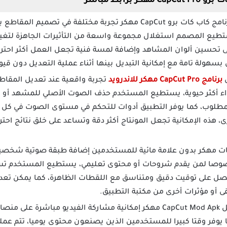
برابط مباشر
يمنحك تحميل برنامج كاب كات برو CapCut مهكر تجربة مختلفة في ت
تطيع المصمم استغلال مجموعة واسعة من التأثيرات الجاهزة لتغيي
لى تحسين ألوان المشاهد وإضافة لمسة فنية تجعل العمل أكثر احتر
سهولة تامة مع إمكانية التبديل بينها أثناء عملية التعديل دون قيود
ل
برنامج CapCut Pro مهكر للاندرويد
تجربة واقعية عند تعديل المقاطع
جواء أكثر حيوية، يستطيع المستخدم حذف الصوت الأصلي للمشهد أو ت
مطلوب، كما يوفر التطبيق أدوات للتحكم في مستوى الصوت في كل ثا
 هذه الإمكانية تجعل المونتاج أكثر دقة وتساعد على خلق نتائج احتر
ات مهكر بدون علامة مائية للمستخدمين إضافة طبقة صوتية شخصية 
وصا لمن يقدم شروحات أو محتوى تعليمي، يستطيع المستخدم تسج
 وبذلك يحصل على توقيت دقيق ومتناسق مع اللقطات الظاهرة، كما يمكن ت
أو مؤثرات أخرى من مكتبة التطبيق.
يمنحك تنزيل CapCut Mod Apk مهكر إمكانية مشاركة الفيديو مباشر
ا يوفر وقتا كبيرا للمستخدمين الذين يصنعون محتوى يوميا، تتم عم