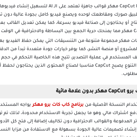
يوفر تطبيق CapCut Pro مهكر قوالب جاهزة تعتمد عل
تطبيق صورك ومقاطعك لوحده ويصنع فيديو كامل بجودة عالية دون ت
نتاج أو يحتاجون إلى صناعة فيديو بسرعة، كما يمكن تعديل القالب ب
ات مهكر مجموعة متنوعة من التنسيقات التي يمكن حفظ الفيديو بها
شروع أو منصة النشر، كما يوفر خيارات جودة متعددة تبدأ من الدقة
 المستخدم في عملية التصدير، تتيح هذه الخاصية التحكم في حجم الم
وضوح المشاهد، وبفضل هذا التنوع يصبح CapCut مناسبا لصناع المحتوى الذ
مطلوب.
مة مائية
خدام النسخة الأصلية من
برنامج كاب كات برو مهكر
يواجه المستخدم
ر المدفوعة والقوالب الاحترافية دون تكاليف إضافة إلى فتح كل الأدو
نشاء تصميمات عالية الجودة بسهولة مع الاستفادة من مزايا النسخ