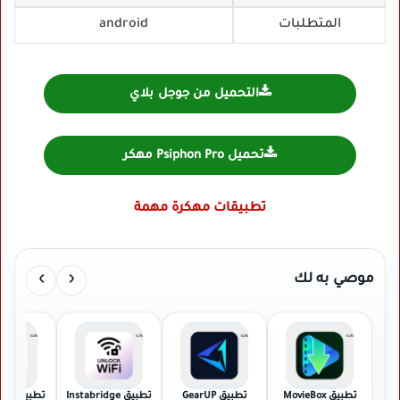
المتطلبات
android
التحميل من جوجل بلاي
تحميل Psiphon Pro مهكر
تطبيقات مهكرة مهمة
›
‹
موصي به لك
تطبيق MovieBox
تطبيق GearUP
تطبيق Instabridge
تطبيق