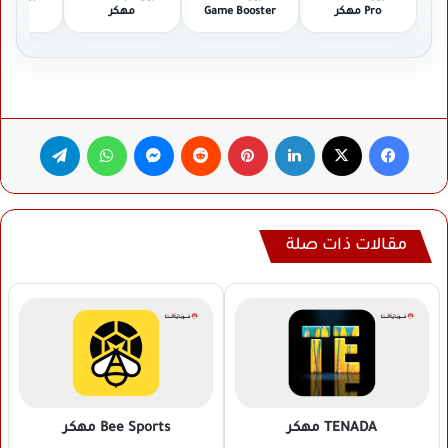
Pro مهكر
Game Booster
مهكر
مهك
مهكر
فيسبوك
‫X
لينكدإن
بينتيريست
ماسنجر
واتساب
تيلقرام
مقالات ذات صلة
TENADA
مهكر
Bee Sports
مهكر