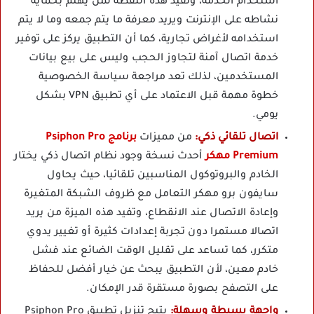
استخدام الخدمة، وتفيد هذه النقطة لمن يهتم بحماية
نشاطه على الإنترنت ويريد معرفة ما يتم جمعه وما لا يتم
استخدامه لأغراض تجارية، كما أن التطبيق يركز على توفير
خدمة اتصال آمنة لتجاوز الحجب وليس على بيع بيانات
المستخدمين، لذلك تعد مراجعة سياسة الخصوصية
خطوة مهمة قبل الاعتماد على أي تطبيق VPN بشكل
يومي.
اتصال تلقائي ذكي:
من مميزات
برنامج Psiphon Pro
Premium مهكر
أحدث نسخة وجود نظام اتصال ذكي يختار
الخادم والبروتوكول المناسبين تلقائيا، حيث يحاول
سايفون برو مهكر التعامل مع ظروف الشبكة المتغيرة
وإعادة الاتصال عند الانقطاع، وتفيد هذه الميزة من يريد
اتصالا مستمرا دون تجربة إعدادات كثيرة أو تغيير يدوي
متكرر، كما تساعد على تقليل الوقت الضائع عند فشل
خادم معين، لأن التطبيق يبحث عن خيار أفضل للحفاظ
على التصفح بصورة مستقرة قدر الإمكان.
واجهة بسيطة وسهلة:
يتيح تنزيل تطبيق Psiphon Pro