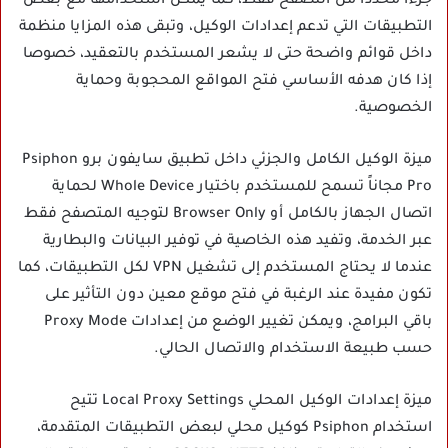
جزءا محددا من التصفح فقط، كما يمكن استخدامها مع بعض
التطبيقات التي تدعم إعدادات الوكيل، وتبقى هذه المزايا منظمة
داخل قوائم واضحة حتى لا يشعر المستخدم بالتعقيد، خصوصا
إذا كان هدفه الأساسي فتح المواقع المحجوبة وحماية
الخصوصية.
ميزة الوكيل الكامل والجزئي داخل تطبيق سايفون برو Psiphon
Pro مجاناً تسمح للمستخدم باختيار Whole Device لحماية
اتصال الجهاز بالكامل أو Browser Only لتوجيه المتصفح فقط
عبر الخدمة، وتفيد هذه الخاصية في توفير البيانات والبطارية
عندما لا يحتاج المستخدم إلى تشغيل VPN لكل التطبيقات، كما
تكون مفيدة عند الرغبة في فتح موقع معين دون التأثير على
باقي البرامج، ويمكن تغيير الوضع من إعدادات Proxy Mode
حسب طبيعة الاستخدام والاتصال الحالي.
ميزة إعدادات الوكيل المحلي Local Proxy Settings تتيح
استخدام Psiphon كوكيل محلي لبعض التطبيقات المتقدمة،