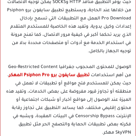
حيث يوفر التطبيق منافذ HTTP وSOCKS يمكن توجيه الاتصالات
من خلالها عند الحاجة، ويستطيع تطبيق سايفون برو Psiphon
Pro Download العمل مع التطبيقات التي تسمح بإدخال
إعدادات وكيل يدوية، وتفيد هذه الخاصية للمستخدم المتقدم
الذي يريد تحكما أكبر في كيفية مرور الاتصال، كما تمنح مرونة
في استخدام الخدمة مع أدوات أو متصفحات محددة بدلا من
توجيه الجهاز بالكامل.
الوصول للمحتوى المحجوب جغرافيا Geo-Restricted Content
من أهم استخدامات
تطبيق سايفون برو Psiphon Pro المهكر
،
حيث يمكن للمستخدم فتح مواقع أو تطبيقات لا تعمل في
منطقته أو تجاوز قيود مفروضة على بعض الخدمات، وتفيد هذه
الميزة عند الوصول إلى مواقع أخبار أو شبكات اجتماعية أو
محتوى إقليمي مختلف، كما يساعد التطبيق على تجاوز رقابة
الإنترنت Censorship Bypass في البيئات المقيدة، ويشبه في
فكرته بعض تطبيقات الحماية والتصفح الحر مثل تطبيق
SkyVPN مهكر.