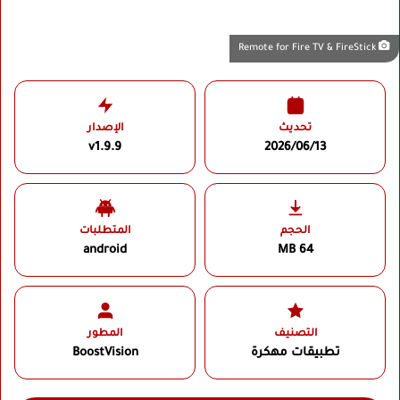
Remote for Fire TV & FireStick
تحديث
الإصدار
v1.9.9
2026/06/13
الحجم
المتطلبات
android
64 MB
التصنيف
المطور
تطبيقات مهكرة
BoostVision‏