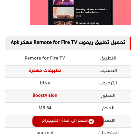
تحميل تطبيق ريموت Remote for Fire TV مهكر Apk
التطبيق
Remote for Fire TV
التصنيف
تطبيقات مهكرة
الترخيص
مجانا
المطور
BoostVision
الحجم
64 MB
انضم إلى قناة التليجرام
الإصدار
v1.9.9
المتطلبات
android