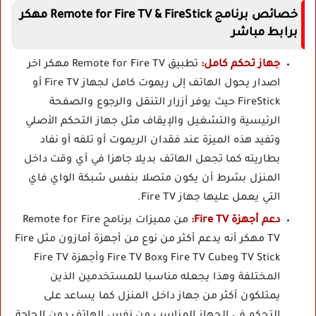
خصائص برنامج Remote for Fire TV & FireStick مهكر
برابط مباشر
جهاز تحكم كامل:
تطبيق Remote for Fire TV مهكر اخر
اصدار يحول الهاتف إلى ريموت كامل لجهاز Fire TV أو
FireStick حيث يوفر أزرار التنقل والرجوع والصفحة
الرئيسية والتشغيل والإيقاف مثل جهاز التحكم الأصلي
وتفيد هذه الميزة عند فقدان الريموت أو تلفه أو نفاد
بطاريته كما تجعل الهاتف بديلا جاهزا في أي وقت داخل
المنزل بشرط أن يكون متصلا بنفس شبكة الواي فاي
التي يعمل عليها جهاز Fire TV.
دعم أجهزة Fire TV:
من مميزات برنامج Remote for Fire
TV مهكر أنه يدعم أكثر من نوع من أجهزة أمازون مثل Fire
TV Stick وFire TV Cube وFire TV Box وأجهزة Fire TV
المختلفة وهذا يجعله مناسبا للمستخدمين الذين
يمتلكون أكثر من جهاز داخل المنزل كما يساعد على