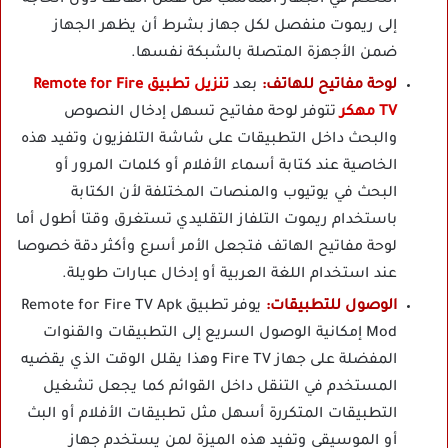
التحكم في الجهاز المناسب من نفس الهاتف دون الحاجة
إلى ريموت منفصل لكل جهاز بشرط أن يظهر الجهاز
ضمن الأجهزة المتصلة بالشبكة نفسها.
لوحة مفاتيح للهاتف:
بعد
تنزيل تطبيق Remote for Fire
TV مهكر
تتوفر لوحة مفاتيح تسهل إدخال النصوص
والبحث داخل التطبيقات على شاشة التلفزيون وتفيد هذه
الخاصية عند كتابة أسماء الأفلام أو كلمات المرور أو
البحث في يوتيوب والمنصات المختلفة لأن الكتابة
باستخدام ريموت التلفاز التقليدي تستغرق وقتا أطول أما
لوحة مفاتيح الهاتف فتجعل الأمر أسرع وأكثر دقة خصوصا
عند استخدام اللغة العربية أو إدخال عبارات طويلة.
الوصول للتطبيقات:
يوفر تطبيق Remote for Fire TV Apk
Mod إمكانية الوصول السريع إلى التطبيقات والقنوات
المفضلة على جهاز Fire TV وهذا يقلل الوقت الذي يقضيه
المستخدم في التنقل داخل القوائم كما يجعل تشغيل
التطبيقات المتكررة أسهل مثل تطبيقات الأفلام أو البث
أو الموسيقى وتفيد هذه الميزة لمن يستخدم جهاز