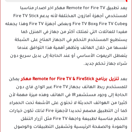
يعد تطبيق Remote for Fire TV مهكر اخر اصدار مناسبا
لمستخدمي أجهزة أمازون المختلفة لأنه يدعم Fire TV Stick
وFire TV Cube وFire TV Box وبعض أجهزة Fire TV وهذا يجعله
مفيدا للعائلات التي تمتلك أكثر من جهاز في المنزل كما
يستطيع المستخدم التحكم في الجهاز المتاح على الشبكة
نفسها من خلال الهاتف وتظهر أهمية هذا التوافق عندما
يتعطل الريموت الأساسي أو عند الحاجة إلى بديل سريع دون
شراء جهاز تحكم جديد.
بعد
تنزيل برنامج Remote for Fire TV & FireStick مهكر
يمكن
للمستخدم ربط الهاتف بجهاز Fire TV عبر الواي فاي دون
الحاجة إلى وجود مستشعر IR في الهاتف وهذه ميزة مهمة لأن
كثيرا من الهواتف الحديثة لا تحتوي على الأشعة تحت الحمراء
كما أن التطبيق مصمم تحديدا لأجهزة Fire لذلك تكون خيارات
التحكم مناسبة لطبيعة واجهة Fire TV مثل أزرار التنقل
والعودة والصفحة الرئيسية وتشغيل التطبيقات والوصول