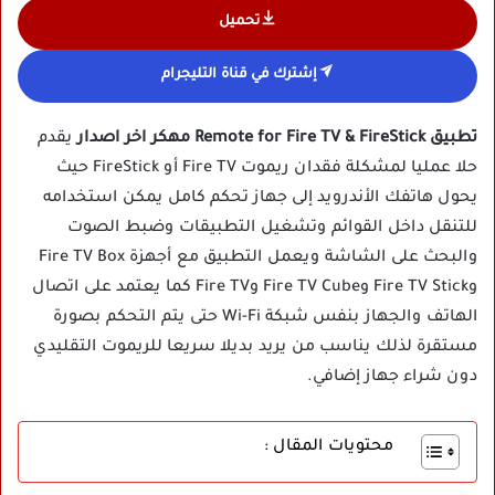
تحميل
إشترك في قناة التليجرام
تطبيق Remote for Fire TV & FireStick مهكر اخر اصدار
يقدم
حلا عمليا لمشكلة فقدان ريموت Fire TV أو FireStick حيث
يحول هاتفك الأندرويد إلى جهاز تحكم كامل يمكن استخدامه
للتنقل داخل القوائم وتشغيل التطبيقات وضبط الصوت
والبحث على الشاشة ويعمل التطبيق مع أجهزة Fire TV Box
وFire TV Stick وFire TV Cube وFire TV كما يعتمد على اتصال
الهاتف والجهاز بنفس شبكة Wi-Fi حتى يتم التحكم بصورة
مستقرة لذلك يناسب من يريد بديلا سريعا للريموت التقليدي
دون شراء جهاز إضافي.
محتويات المقال :