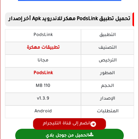
تحميل تطبيق PodsLink مهكر للاندرويد Apk أخر إصدار
التطبيق
PodsLink
التصنيف
تطبيقات مهكرة
الترخيص
مجانا
المطور
PodsLink
الحجم
110 MB
الإصدار
v1.3.9
المتطلبات
Android
انضم إلى قناة التليجرام
الحميل من جوجل بلاي