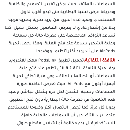
السماعات بالهاتف، حيث يمكن تغيير التصميم والخلفية
وطريقة عرض نسبة البطارية حتى تبدو أقرب لذوق
المستخدم، وتفيد هذه الميزة من يريد تجربة بصرية مرتبة
بدلا من إشعار عادي لا يعرض التفاصيل بشكل جميل، كما
تساعد النوافذ المخصصة على معرفة حالة كل سماعة
وعلبة الشحن بسرعة عند فتح العلبة، وهذا يجعل تجربة
AirPods على أندرويد أكثر تنظيما ووضوحا.
النافذة التلقائية:
تحميل تطبيق PodsLink مهكر للاندرويد
يوفر ميزة النافذة التلقائية التي تظهر عند فتح علبة
السماعات أو اتصالها بالهاتف، وهي ميزة تحاكي تجربة
أجهزة آيفون مع AirPods، حيث تعرض النافذة صورة
السماعات ونسبة الشحن لكل جزء بشكل مباشر، وتفيد
هذه الخاصية في معرفة حالة البطارية دون فتح التطبيق
يدويا كل مرة، كما تجعل الاتصال أكثر وضوحا للمستخدم
عندما يريد التأكد من أن السماعات والعلبة جاهزة
للاستخدام قبل بدء مكالمة أو تشغيل مقطع صوتي.