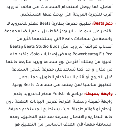
أفضل، كما يجعل استخدام السماعات على هاتف أندرويد
أقرب للتجربة المريحة التي يبحث عنها المستخدم.
دعم Beats:
تطبيق معرفة بطارية Beats مهكر للاندرويد لا
يقتصر على سماعات اير بودز فقط، بل يدعم أيضا مجموعة
واسعة من سماعات Beats التي يستخدمها كثير من
أصحاب هواتف أندرويد، مثل Beats Studio Buds وBeats
Fit Pro وPowerbeats وبعض إصدارات Solo، وتفيد هذه
الميزة من يمتلك أكثر من نوع سماعة ويريد متابعة حالتها
من مكان واحد، كما تساعد على معرفة شحن السماعة
قبل الخروج أو أثناء الاستخدام الطويل، مما يجعل
التطبيق مناسبا لمن يعتمد على سماعات Beats يوميا.
واجهة بسيطة:
برنامج PodsLink مهكر للاندرويد يقدم
واجهة خفيفة وسهلة القراءة تعرض البيانات المهمة دون
ازدحام أو قوائم طويلة، حيث يستطيع المستخدم معرفة
حالة البطارية والاتصال بسرعة بعد فتح التطبيق، وهذه
البساطة مهمة لأن الهدف الأساسي من التطبيق هو