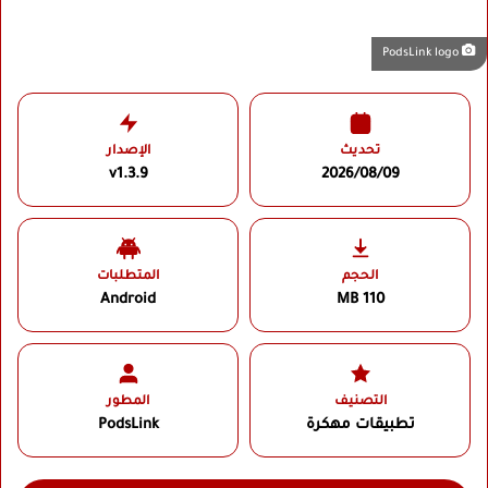
PodsLink logo
تحديث
الإصدار
v1.3.9
2026/08/09
الحجم
المتطلبات
Android
110 MB
التصنيف
المطور
تطبيقات مهكرة
PodsLink‏