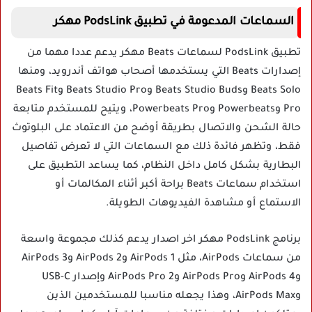
السماعات المدعومة في تطبيق PodsLink مهكر
تطبيق PodsLink لسماعات Beats مهكر يدعم عددا مهما من
إصدارات Beats التي يستخدمها أصحاب هواتف أندرويد، ومنها
Beats Solo وBeats Studio Buds وBeats Studio Pro وBeats Fit
Pro وPowerbeats وPowerbeats Pro، ويتيح للمستخدم متابعة
حالة الشحن والاتصال بطريقة أوضح من الاعتماد على البلوتوث
فقط، وتظهر فائدة ذلك مع السماعات التي لا تعرض تفاصيل
البطارية بشكل كامل داخل النظام، كما يساعد التطبيق على
استخدام سماعات Beats براحة أكبر أثناء المكالمات أو
الاستماع أو مشاهدة الفيديوهات الطويلة.
برنامج PodsLink مهكر اخر اصدار يدعم كذلك مجموعة واسعة
من سماعات AirPods، مثل AirPods 1 وAirPods 2 وAirPods 3
وAirPods 4 وAirPods Pro وAirPods Pro 2 وإصدار USB-C
وAirPods Max، وهذا يجعله مناسبا للمستخدمين الذين