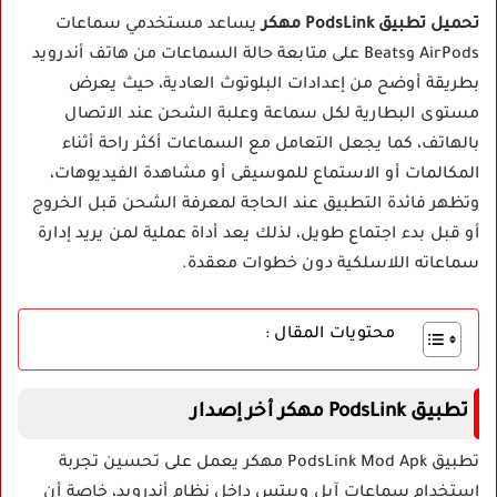
تحميل تطبيق PodsLink مهكر
يساعد مستخدمي سماعات
AirPods وBeats على متابعة حالة السماعات من هاتف أندرويد
بطريقة أوضح من إعدادات البلوتوث العادية، حيث يعرض
مستوى البطارية لكل سماعة وعلبة الشحن عند الاتصال
بالهاتف، كما يجعل التعامل مع السماعات أكثر راحة أثناء
المكالمات أو الاستماع للموسيقى أو مشاهدة الفيديوهات،
وتظهر فائدة التطبيق عند الحاجة لمعرفة الشحن قبل الخروج
أو قبل بدء اجتماع طويل، لذلك يعد أداة عملية لمن يريد إدارة
سماعاته اللاسلكية دون خطوات معقدة.
محتويات المقال :
تطبيق PodsLink مهكر أخر إصدار
تطبيق PodsLink Mod Apk مهكر يعمل على تحسين تجربة
استخدام سماعات آبل وبيتس داخل نظام أندرويد، خاصة أن