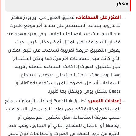
مهكر
العثور على السماعات:
تطبيق العثور على اير بودز مهكر
للاندرويد يساعد المستخدم على تحديد آخر موقع ظهرت
فيه السماعات عند اتصالها بالهاتف، وهي ميزة مهمة عند
فقدان السماعة داخل المنزل أو في مكان قريب، حيث
يعرض التطبيق خريطة تقريبية تساعدك على تتبع المكان
الذي كانت فيه السماعات آخر مرة، كما يمكن استخدام
خيار تشغيل الصوت إذا كانت السماعة متصلة وقريبة،
وهذا يوفر وقت البحث العشوائي ويجعل استرجاع
السماعات أسهل، خصوصا لمن يستخدم AirPods أو
Beats بشكل يومي ويتنقل بها كثيرا.
إعدادات اللمس:
تطبيق PodsLink إعدادات الإيماءات يمنح
المستخدم إمكانية تخصيص أوامر اللمس على السماعات
حسب طريقة استخدامه، مثل تشغيل الموسيقى أو
إيقافها أو الانتقال للمقطع التالي أو السابق، وتفيد هذه
الميزة من يريد التحكم في الصوت والمكالمات دون لمس