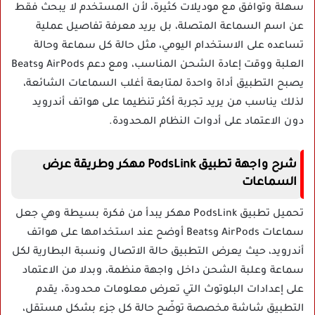
سهلة وتوافق مع موديلات كثيرة، لأن المستخدم لا يبحث فقط
عن اسم السماعة المتصلة، بل يريد معرفة تفاصيل عملية
تساعده على الاستخدام اليومي، مثل حالة كل سماعة وحالة
العلبة ووقت إعادة الشحن المناسب، ومع دعم AirPods وBeats
يصبح التطبيق أداة واحدة لمتابعة أغلب السماعات الشائعة،
لذلك يناسب من يريد تجربة أكثر تنظيما على هواتف أندرويد
دون الاعتماد على أدوات النظام المحدودة.
شرح واجهة تطبيق PodsLink مهكر وطريقة عرض
السماعات
تحميل تطبيق PodsLink مهكر يبدأ من فكرة بسيطة وهي جعل
سماعات AirPods وBeats أوضح عند استخدامها على هواتف
أندرويد، حيث يعرض التطبيق حالة الاتصال ونسبة البطارية لكل
سماعة وعلبة الشحن داخل واجهة منظمة، وبدلا من الاعتماد
على إعدادات البلوتوث التي تعرض معلومات محدودة، يقدم
التطبيق شاشة مخصصة توضّح حالة كل جزء بشكل مستقل،