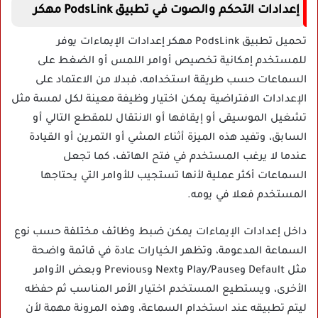
إعدادات التحكم والصوت في تطبيق PodsLink مهكر
تحميل تطبيق PodsLink مهكر إعدادات الإيماءات يوفر
للمستخدم إمكانية تخصيص أوامر اللمس أو الضغط على
السماعات حسب طريقة استخدامه، فبدلا من الاعتماد على
الإعدادات الافتراضية يمكن اختيار وظيفة معينة لكل لمسة مثل
تشغيل الموسيقى أو إيقافها أو الانتقال للمقطع التالي أو
السابق، وتفيد هذه الميزة أثناء المشي أو التمرين أو القيادة
عندما لا يرغب المستخدم في فتح الهاتف، كما تجعل
السماعات أكثر عملية لأنها تستجيب للأوامر التي يحتاجها
المستخدم فعلا في يومه.
داخل إعدادات الإيماءات يمكن ضبط وظائف مختلفة حسب نوع
السماعة المدعومة، وتظهر الخيارات عادة في قائمة واضحة
مثل Default وPlay/Pause وNext وPrevious وبعض الأوامر
الأخرى، ويستطيع المستخدم اختيار الأمر المناسب ثم حفظه
ليتم تطبيقه عند استخدام السماعة، وهذه المرونة مهمة لأن