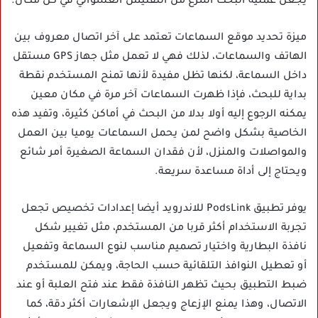
يجعل عملية البحث أسرع من التفتيش العشوائي في كل مكان.
ميزة تحديد موقع السماعات تعتمد على آخر اتصال معروف بين
الهاتف والسماعات، لذلك فهي لا تعمل مثل جهاز GPS مستقل
داخل السماعة، لكنها تظل مفيدة لأنها تمنح المستخدم نقطة
بداية للبحث، فإذا ظهرت السماعات آخر مرة في مكان معين
يمكنه الرجوع إليه أولا بدلا من البحث في أماكن كثيرة، وتفيد هذه
الخاصية بشكل واضح لمن يحمل السماعات يوميا بين العمل
والمواصلات والمنزل، لأن فقدان السماعة الصغيرة أمر شائع
ويحتاج إلى أداة مساعدة سريعة.
يوفر تطبيق PodsLink للاندرويد أيضا إعدادات تخصيص تجعل
تجربة الاستخدام أكثر قربا من المستخدم، مثل تغيير شكل
نافذة البطارية واختيار تصميم مناسب لنوع السماعة وتفعيل
أو تعطيل النوافذ التلقائية حسب الحاجة، ويمكن للمستخدم
ضبط التطبيق بحيث تظهر النافذة فقط عند فتح العلبة أو عند
الاتصال، وهذا يمنع الإزعاج ويجعل الإشعارات أكثر دقة، كما