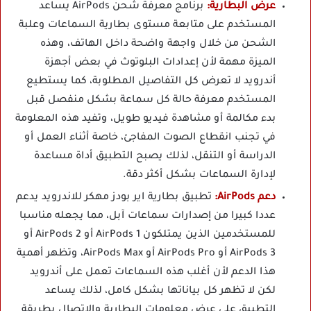
عرض البطارية:
برنامج معرفة شحن AirPods يساعد
المستخدم على متابعة مستوى بطارية السماعات وعلبة
الشحن من خلال واجهة واضحة داخل الهاتف، وهذه
الميزة مهمة لأن إعدادات البلوتوث في بعض أجهزة
أندرويد لا تعرض كل التفاصيل المطلوبة، كما يستطيع
المستخدم معرفة حالة كل سماعة بشكل منفصل قبل
بدء مكالمة أو مشاهدة فيديو طويل، وتفيد هذه المعلومة
في تجنب انقطاع الصوت المفاجئ، خاصة أثناء العمل أو
الدراسة أو التنقل، لذلك يصبح التطبيق أداة مساعدة
لإدارة السماعات بشكل أكثر دقة.
دعم AirPods:
تطبيق بطارية اير بودز مهكر للاندرويد يدعم
عددا كبيرا من إصدارات سماعات آبل، مما يجعله مناسبا
للمستخدمين الذين يمتلكون AirPods 1 أو AirPods 2 أو
AirPods 3 أو AirPods Pro أو AirPods Max، وتظهر أهمية
هذا الدعم لأن أغلب هذه السماعات تعمل على أندرويد
لكن لا تظهر كل بياناتها بشكل كامل، لذلك يساعد
التطبيق على عرض معلومات البطارية والاتصال بطريقة