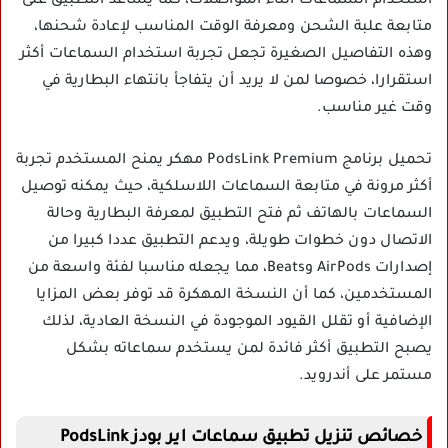
استخدام السماعات أثناء المواصلات، كما يساعد التطبيق على
متابعة علبة الشحن ومعرفة الوقت المناسب لإعادة شحنها،
وهذه التفاصيل الصغيرة تجعل تجربة استخدام السماعات أكثر
استقرارا، خصوصا لمن لا يريد أن يتفاجأ بانتهاء البطارية في
وقت غير مناسب.
تحميل برنامج PodsLink Premium مهكر يمنح المستخدم تجربة
أكثر مرونة في متابعة السماعات اللاسلكية، حيث يمكنه توصيل
السماعات بالهاتف ثم فتح التطبيق لمعرفة البطارية وحالة
الاتصال دون خطوات طويلة، ويدعم التطبيق عددا كبيرا من
إصدارات AirPods وBeats، مما يجعله مناسبا لفئة واسعة من
المستخدمين، كما أن النسخة المهكرة قد توفر بعض المزايا
الإضافية أو تقلل القيود الموجودة في النسخة العادية، لذلك
يصبح التطبيق أكثر فائدة لمن يستخدم سماعاته بشكل
مستمر على أندرويد.
خصائص تنزيل تطبيق سماعات اير بودز PodsLink