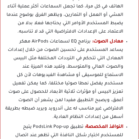
الهاتف في كل مرة، كما تجعل السماعات أكثر عملية أثناء
المشي أو العمل أو التمارين، ويظهر الفرق بوضوح عندما
يضبط المستخدم الأوامر التي يحتاجها فعلا بدلا من
الاعتماد على الإعدادات الافتراضية التي قد لا تناسبه.
معادل الصوت:
برنامج EQ لسماعات AirPods مهكر
يساعد المستخدم على تحسين الصوت من خلال إعدادات
المعادل التي تتحكم في الترددات المختلفة مثل البيس
والصوت العالي والمتوسط، وتفيد هذه الميزة عند
الاستماع للموسيقى أو مشاهدة الفيديوهات لأن كل
مستخدم يفضل نمطا صوتيا مختلفا، كما يمكن تفعيل
تعزيز البيس أو مؤثرات ثلاثية الأبعاد للحصول على صوت
أعمق، ويصبح التطبيق مفيدا لمن يشعر أن الصوت
الافتراضي غير مناسب له على أندرويد ويريد ضبطه بطريقة
أسهل من إعدادات النظام العادية.
النوافذ المخصصة:
تطبيق PodsLink Pop-up يتيح
للمستخدم اختيار شكل النافذة التي تظهر عند اتصال