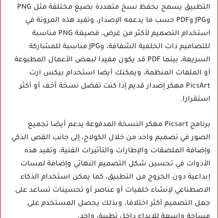
التطبيق يسمح بحفظ نسخ متعددة بصيغ مختلفة مثل PNG
وJPG وPDF حسب ما يدعمه الإصدار، وتفيد هذه المرونة في
استخدام التصميم لأكثر من غرض، فصيغة PNG مناسبة
للتصاميم ذات الخلفية الشفافة، وJPG مناسبة للمشاركة
السريعة، بينما PDF قد يكون مفيدا لبعض الأعمال المطبوعة
أو الملفات المنظمة، ويمكنك أيضا استخدام بيكس ارت
PicsArt مهكر إصدار قديم إذا كنت تفضل نسخة أخف أو أكثر
استقرارا.
برنامج Picsart مهكر النسخة المدفوعة يدعم أيضا تجميع
الصور في تصميم واحد من خلال الكولاج، إلى جانب القص الذكي
وإضافة الملصقات والإطارات والتأثيرات الفنية، وتفيد هذه
الأدوات في تحسين شكل التصميم النهائي وإضافة لمسات
إبداعية دون الخروج من التطبيق، كما يمكن استخدام الذكاء
الاصطناعي لإنشاء خلفيات أو عناصر أو تحسينات تساعد على
جعل التصميم أكثر اختلافا، وبذلك يحصل المستخدم على
مساحة واسعة للإبداع داخل تطبيق واحد.