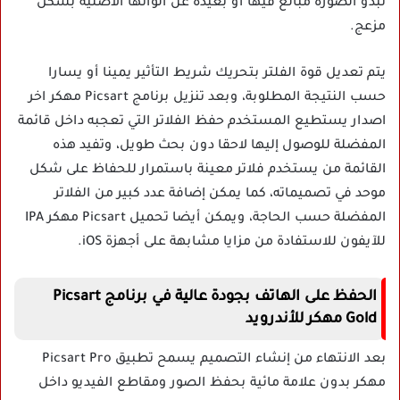
تبدو الصورة مبالغ فيها أو بعيدة عن ألوانها الأصلية بشكل
مزعج.
يتم تعديل قوة الفلتر بتحريك شريط التأثير يمينا أو يسارا
حسب النتيجة المطلوبة، وبعد تنزيل برنامج Picsart مهكر اخر
اصدار يستطيع المستخدم حفظ الفلاتر التي تعجبه داخل قائمة
المفضلة للوصول إليها لاحقا دون بحث طويل، وتفيد هذه
القائمة من يستخدم فلاتر معينة باستمرار للحفاظ على شكل
موحد في تصميماته، كما يمكن إضافة عدد كبير من الفلاتر
المفضلة حسب الحاجة، ويمكن أيضا تحميل Picsart مهكر IPA
للآيفون للاستفادة من مزايا مشابهة على أجهزة iOS.
الحفظ على الهاتف بجودة عالية في برنامج Picsart
Gold مهكر للأندرويد
بعد الانتهاء من إنشاء التصميم يسمح تطبيق Picsart Pro
مهكر بدون علامة مائية بحفظ الصور ومقاطع الفيديو داخل