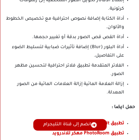
إنشاء الأفاتار تحويل الصور الشخصية إلى رسومات
كرتونية.
أداة الكتابة إضافة نصوص احترافية مع تخصيص الخطوط
والألوان.
أداة القص قص الصور بدقة أو تغيير حجمها.
أداة البلور (Blur) إضافة تأثيرات ضبابية لتسليط الضوء
على التفاصيل.
الفلاتر المتقدمة تطبيق فلاتر احترافية لتحسين مظهر
الصور.
إزالة العلامة المائية إزالة العلامات المائية من الصور
المعدلة.
حمل ايضا :
تطبيق SnapEdit مهكر للاندرويد
انضم إلى قناة التليجرام
تطبيق PhotoRoom مهكر للاندرويد