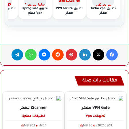
تطبيق Turbo Vpn
تطبيق VPN secure
تطبيق Xproguard
تطبيق
مهكر
مهكر
Vpn مهكر
مهك
فيسبوك
‫X
لينكدإن
بينتيريست
ماسنجر
واتساب
تيلقرام
مقالات ذات صلة
VPN Gate
مهكر
iScanner
مهكر
تطبيقات Vpn
تطبيقات مهكرة
203 MB
v6.5.1
30 MB
v20260809