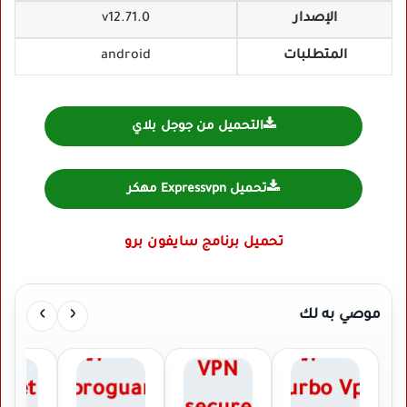
الإصدار
v12.71.0
المتطلبات
android
التحميل من جوجل بلاي
تحميل Expressvpn مهكر
تحميل برنامج سايفون برو
›
‹
موصي به لك