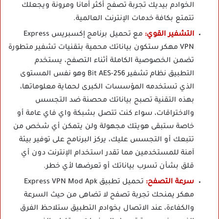
الخوادم بيديك تجربة تصفح أكثر أمانا ومرونة ويجعلك
تتمتع بكافة خدمات الإنترنت العالمية.
التشفير القوي:
مع تحميل برنامج إكسبريس Express
VPN مهكر ستكون بياناتك محمية بتقنيات تشفير متطورة
تضمن الخصوصية الكاملة أثناء التصفح، يستخدم
التطبيق نظام تشفير 256-Bit AES وهو نفس المستوى
الذي تستخدمه المؤسسات الكبرى لحماية معلوماتها،
بهذه التقنية تصبح بياناتك محصنة ضد التجسس
والاختراقات، سواء كنت تتصل بشبكة واي فاي عامة أو
خاصة ستبقى هويتك مجهولة ولن يتمكن أي شخص من
تتبعك أو التجسس عليك، يركز البرنامج على توفير بيئة
آمنة للمستخدمين مما تقدر استخدام الإنترنت دون أي
قلق بشأن تسرب بياناتك أو تعرضها لأي خطر.
سرعة التصفح:
تحميل تطبيق Express VPN Mod Apk
مهكر يمنحك تجربة تصفح لا تضاهى من حيث السرعة
والكفاءة، عند الاتصال بخوادم التطبيق ستلاحظ الفرق