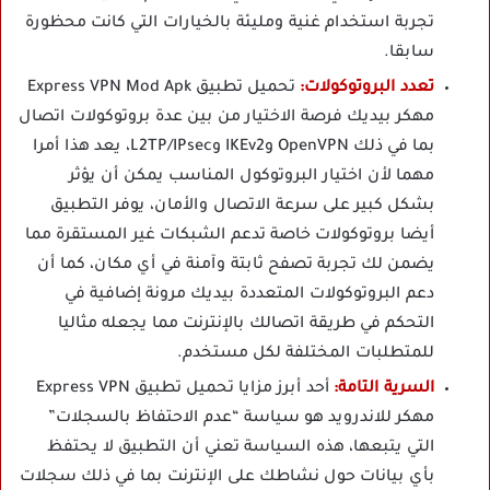
تجربة استخدام غنية ومليئة بالخيارات التي كانت محظورة
سابقا.
تعدد البروتوكولات:
تحميل تطبيق Express VPN Mod Apk
مهكر بيديك فرصة الاختيار من بين عدة بروتوكولات اتصال
بما في ذلك OpenVPN وIKEv2 وL2TP/IPsec، يعد هذا أمرا
مهما لأن اختيار البروتوكول المناسب يمكن أن يؤثر
بشكل كبير على سرعة الاتصال والأمان، يوفر التطبيق
أيضا بروتوكولات خاصة تدعم الشبكات غير المستقرة مما
يضمن لك تجربة تصفح ثابتة وآمنة في أي مكان، كما أن
دعم البروتوكولات المتعددة بيديك مرونة إضافية في
التحكم في طريقة اتصالك بالإنترنت مما يجعله مثاليا
للمتطلبات المختلفة لكل مستخدم.
السرية التامة:
أحد أبرز مزايا تحميل تطبيق Express VPN
مهكر للاندرويد هو سياسة “عدم الاحتفاظ بالسجلات”
التي يتبعها، هذه السياسة تعني أن التطبيق لا يحتفظ
بأي بيانات حول نشاطك على الإنترنت بما في ذلك سجلات