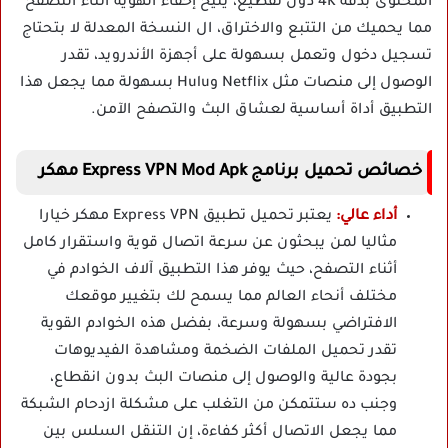
المحتوى بدقة 4K دون تقطيع، يتيح إخفاء الهوية أثناء التصفح
مما يحميك من التتبع والاختراق، ال النسخة المعدلة لا بتحتاج
تسجيل دخول وتعمل بسهولة على أجهزة الأندرويد، تقدر
الوصول إلى منصات مثل Netflix وHulu بسهولة مما يجعل هذا
التطبيق أداة أساسية لعشاق البث والتصفح الآمن.
خصائص تحميل برنامج Express VPN Mod Apk مهكر
أداء عالي:
يعتبر تحميل تطبيق Express VPN مهكر خيارا
مثاليا لمن يبحثون عن سرعة اتصال قوية واستقرار كامل
أثناء التصفح، حيث يوفر هذا التطبيق آلاف الخوادم في
مختلف أنحاء العالم مما يسمح لك بتغيير موقعك
الافتراضي بسهولة وسرعة، بفضل هذه الخوادم القوية
تقدر تحميل الملفات الضخمة ومشاهدة الفيديوهات
بجودة عالية والوصول إلى منصات البث بدون انقطاع،
وجنب ده ستتمكن من التغلب على مشكلة ازدحام الشبكة
مما يجعل الاتصال أكثر كفاءة، إن التنقل السلس بين