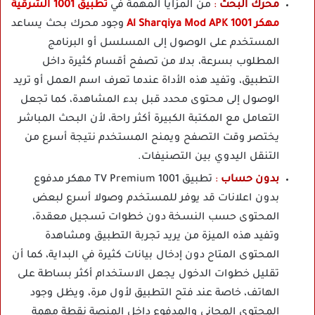
محرك البحث
:
من المزايا المهمة في
تطبيق 1001 الشرقية
مهكر 1001 Al Sharqiya Mod APK
وجود محرك بحث يساعد
المستخدم على الوصول إلى المسلسل أو البرنامج
المطلوب بسرعة، بدلا من تصفح أقسام كثيرة داخل
التطبيق، وتفيد هذه الأداة عندما تعرف اسم العمل أو تريد
الوصول إلى محتوى محدد قبل بدء المشاهدة، كما تجعل
التعامل مع المكتبة الكبيرة أكثر راحة، لأن البحث المباشر
يختصر وقت التصفح ويمنح المستخدم نتيجة أسرع من
التنقل اليدوي بين التصنيفات.
بدون حساب
:
تطبيق 1001 TV Premium مهكر مدفوع
بدون اعلانات قد يوفر للمستخدم وصولا أسرع لبعض
المحتوى حسب النسخة دون خطوات تسجيل معقدة،
وتفيد هذه الميزة من يريد تجربة التطبيق ومشاهدة
المحتوى المتاح دون إدخال بيانات كثيرة في البداية، كما أن
تقليل خطوات الدخول يجعل الاستخدام أكثر بساطة على
الهاتف، خاصة عند فتح التطبيق لأول مرة، ويظل وجود
المحتوى المجاني والمدفوع داخل المنصة نقطة مهمة