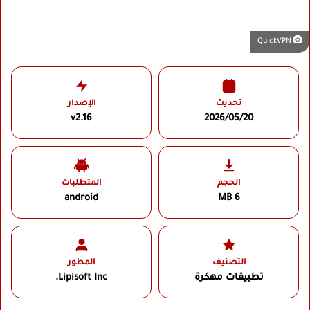
QuickVPN
تحديث
الإصدار
v2.16
2026/05/20
الحجم
المتطلبات
android
6 MB
التصنيف
المطور
تطبيقات مهكرة
Lipisoft Inc.‏