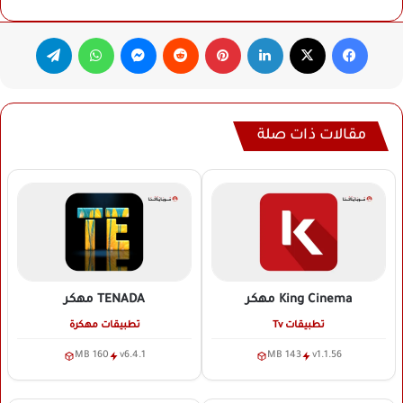
فيسبوك
‫X
لينكدإن
بينتيريست
ماسنجر
واتساب
تيلقرام
مقالات ذات صلة
King Cinema
مهكر
TENADA
مهكر
تطبيقات Tv
تطبيقات مهكرة
160 MB
v6.4.1
143 MB
v1.1.56