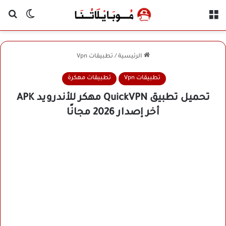
القائمة
بح
الوضع ا
الرئيسية
/
تطبيقات Vpn
تطبيقات Vpn
تطبيقات مهكرة
تحميل تطبيق QuickVPN مهكر للأندرويد APK
أخر إصدار 2026 مجانًا