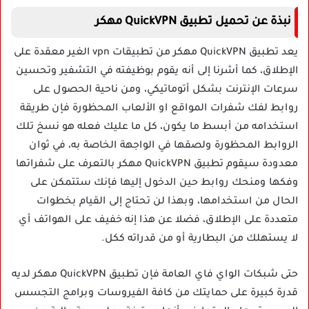
نبذة عن تحميل تطبيق QuickVPN مهكر
يعد تطبيق QuickVPN مهكر من تطبيقات vpn الغير معقدة على
الإطلاق، كما أشرنا إلى أنه يقوم بوظيفته في التشفير وتحسين
سرعات الإنترنت بشكل أتوماتيكي، ومن ناحية الحصول على
روابط لفك شفرات المواقع او الألعاب المحظورة فإن طريقة
استخدامه من أبسط ما يكون، كل ما عليك فعله هو نسخ تلك
الروابط المحظورة ولصقها في الواجهة الخاصة به، في ثوان
معدودة سيقوم تطبيق QuickVPN مهكر بالتعرف على شفراتها
وفكها ومنحك روابط حين الدخول إليها فإنك ستتمكن على
الحال من استخدامها، وبهذا لن تحتاج إلى القيام بخطوات
متعددة على الإطلاق، فضلا عن هذا إنه خفيف على الهواتف أي
لا يستهلك من البطارية أو من قدراته ككل.
حتى شبكات الواي فاي العامة فإن تطبيق QuickVPN مهكر لديه
قدرة كبيرة على حمايتك من كافة الفيروسات وبرامج التجسس