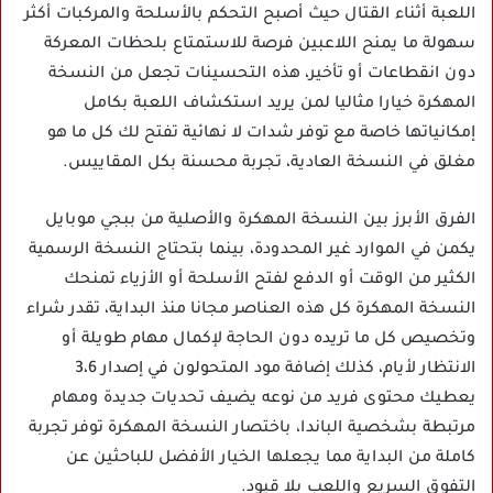
اللعبة أثناء القتال حيث أصبح التحكم بالأسلحة والمركبات أكثر
سهولة ما يمنح اللاعبين فرصة للاستمتاع بلحظات المعركة
دون انقطاعات أو تأخير، هذه التحسينات تجعل من النسخة
المهكرة خيارا مثاليا لمن يريد استكشاف اللعبة بكامل
إمكانياتها خاصة مع توفر شدات لا نهائية تفتح لك كل ما هو
مغلق في النسخة العادية، تجربة محسنة بكل المقاييس.
الفرق الأبرز بين النسخة المهكرة والأصلية من ببجي موبايل
يكمن في الموارد غير المحدودة، بينما بتحتاج النسخة الرسمية
الكثير من الوقت أو الدفع لفتح الأسلحة أو الأزياء تمنحك
النسخة المهكرة كل هذه العناصر مجانا منذ البداية، تقدر شراء
وتخصيص كل ما تريده دون الحاجة لإكمال مهام طويلة أو
الانتظار لأيام، كذلك إضافة مود المتحولون في إصدار 3،6
يعطيك محتوى فريد من نوعه يضيف تحديات جديدة ومهام
مرتبطة بشخصية الباندا، باختصار النسخة المهكرة توفر تجربة
كاملة من البداية مما يجعلها الخيار الأفضل للباحثين عن
التفوق السريع واللعب بلا قيود.