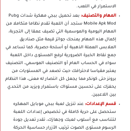
الاستمرار في اللعب.
المهام والتصنيف:
بعد تحميل ببجي مهكرة شدات Pubg
Mobile Apk Mod ستجد أن اللعبة تقدم نظاما متكاملا من
المهام اليومية والموسمية التي تضيف عمقا إلى التجربة،
إكمال هذه المهام يمنحك جوائز قيمة مثل صناديق
الملابس العملة الذهبية أو أسلحة حصرية، كما تساعد في
جمع نقاط الخبرة الضرورية لرفع المستوى داخل اللعبة
سواء في الحساب العام أو التصنيف الموسمي، التصنيف
يعتبر مقياسا لاحترافك حيث تصعد في المستويات من
برونز حتى كونكر مما يجعل كل انتصار له معنى، هذا النظام
يحفزك على تحسين مستواك باستمرار ويزيد من التحدي
بين اللاعبين.
قسم الإعدادات:
عند تنزيل لعبة ببجي موبايل المهكره
ستحصل على حرية كاملة في تخصيص إعدادات اللعبة
لتتناسب مع أسلوب لعبك وجهازك، تقدر تعديل جودة
الرسوم مستوى الصوت ترتيب الأزرار حساسية الحركة