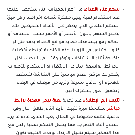
سهم على الأعداء:
من أهم المميزات التي ستحصل عليها
عند استخدام لعبة ببجي مهكرة شدات اخر اصدار هي ميزة
السهم التلقائي الذي يظهر على الأعداء المحيطين بك،
يظهر السهم باللون الأخضر أو الأحمر حسب المسافة أو
الحالة وهو بيساعدك تحديد مواقع الأعداء بدقة حتى لو
كانوا يختبئون في الزوايا، هذه الخاصية تمنحك أفضلية
واضحة أثناء الاشتباكات وتوفر وقتك في البحث داخل
الخرائط الواسعة، بدلا من الانتظار أو الاستماع للأصوات
يظهر لك موقع العدو مباشرة على الشاشة لتستعد
للهجوم أو الدفاع بسرعة وتزيد من فرصك في البقاء
وتحقيق الفوز بسهولة أكبر.
تثبيت آيم الإطلاق:
عند تجربة
لعبة ببجي مهكرة برابط
مباشر
ستلاحظ ميزة تثبيت الآيم أثناء إطلاق النار وهي
خاصية مهمة خصوصا في القتال بعيد المدى، عادة ما يرتد
السلاح أثناء التصويب مما يجعل التحكم صعبا ولكن مع
هذا التهكير سيتم تقليل الارتداد لوحده، النتيجة تكون