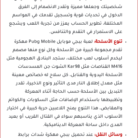
شخصيتك وجعلها مميزة وتقدر الانضمام إلى الفرق
الدخول في تحديات قوية وتسجيل تقدمك في المواسم
المختلفة، تطوير الحساب يعزز من تجربة اللعب ويشجع
على الاستمرار في التقدم والتنافس.
تنوع الأسلحة:
لعبة ببجي موبايل Pubg Mobile مهكرة
تقدم مجموعة كبيرة من الأسلحة وكل نوع منها مصمم
ليخدم أسلوب لعب مختلف، ستجد البنادق الهجومية مثل
M416 القناصات مثل Kar98 الشوت جن المسدسات
الأسلحة اليدوية والقنابل، كل سلاح له خصائص معينة
مثل معدل إطلاق النار مدى التأثير ونوع الذخيرة، تقدر
التبديل بين الأسلحة حسب الحاجة أثناء المعركة
وتظبيطها باستخدام الإضافات مثل السكوبات والكواتم
والمقابض، هذا التنوع يمنح اللاعبين حرية كبيرة في اختيار
الأسلوب الذي يناسبهم سواء في القتال القريب أو بعيد
المدى داخل ساحة المعركة الديناميكية.
وسائل النقل:
عند تحميل ببجي مهكرة شدات برابط