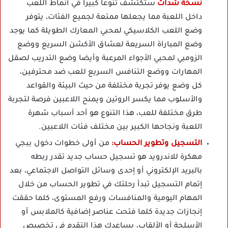
نسخة شدات
ستكتشف تنوعا كبيرا في أنماط اللعب
داخل اللعبة مما يجعلها ممتعة لجميع الفئات، يتوفر
وضع اللعب الكلاسيكي لمحبي المعارك الطويلة كما يوجد
وضع المباراة السريعة لعشاق الأكشن السريع ووضع
الزومبي لمحبي الأجواء المرعبة وأيضا وضع التدريب لصقل
المهارات ووضع التنافس السريع للعب ضد محترفين،
كل وضع يوفر تجربة مختلفة من حيث البيئة والقواعد
والأسلوب مما يكسر الروتين ويمنح اللاعبين فرصة لتجربة
طرق مختلفة للعب، هذا التنوع هو أحد أسباب شهرة
اللعبة ونجاحها الكبير بين مختلف فئات اللاعبين.
التسجيل وتطوير الحساب:
من أولى خطوات دخول ببجي
مهكرة للاندرويد هو تسجيل حساب جديد تقدر ربطه
بالبريد الإلكتروني أو إحدى وسائل التواصل الاجتماعي، بعد
إتمام التسجيل تبدأ رحلتك في تطوير الحساب من خلال
المهام اليومية والمنافسات ورفع المستوى، كلما حققت
إنجازات جديدة كلما فتحت عناصر إضافية كالملابس أو
الأسلحة أو الألقاب، يساعدك هذا التقدم في تخصيص