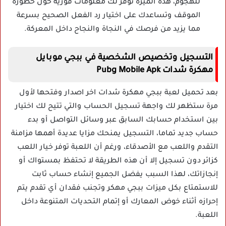
للهجوم، هذه الميزة توفر لك معلومات فورية حول خطورة
الموقف وتساعدك على اختيار رد الفعل الصحيح بسرعة
مما يزيد من فرصك في النجاة والنجاح داخل المعركة.
التسجيل وتخصيص الشخصية في ببجي موبايل
مهكرة شدات Pubg Mobile Apk
بعد تحميل لعبة ببجي مهكرة شدات اخر اصدار وفتحها لأول
مرة ستظهر لك واجهة تسجيل الحساب والتي تتيح لك اختيار
بين استخدام حسابك السابق عبر وسائل التواصل أو بدء
حساب جديد تماما، التسجيل يمنحك مزايا عديدة أهمها مزامنة
التقدم واللعب مع الأصدقاء، ورغم أن اللعبة توفر خيار اللعب
كزائر دون تسجيل إلا أن هذه الطريقة لا تحتفظ بمستواك أو
إنجازاتك، لهذا السبب يفضل الجميع إنشاء حساب ثابت
للاستمتاع بكل ميزات ببجي مهكر وتجنب فقدان أي تقدم يتم
إحرازه أثناء خوض المعارك أو إتمام التحديات المتنوعة داخل
اللعبة.