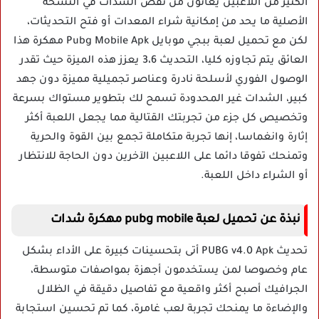
الكثير من اللاعبين يعانون من نقص الشدات في النسخة
الأصلية ما يحد من إمكانية شراء المعدات أو فتح التحديثات،
لكن مع
تحميل لعبة ببجي موبايل Pubg Mobile Apk مهكرة
هذا
العائق يتم تجاوزه كليا، التحديث 3،6 يعزز هذه الميزة حيث تقدر
الوصول الفوري لأسلحة نادرة وعناصر تجميلية مميزة دون جهد
كبير، الشدات غير المحدودة تسمح لك بتطوير مستواك بسرعة
وتخصيص كل جزء من تجربتك القتالية مما يجعل اللعبة أكثر
إثارة وانغماسا، إنها تجربة متكاملة تجمع بين القوة والحرية
وتمنحك تفوقا دائما على اللاعبين الآخرين دون الحاجة للانتظار
أو الشراء داخل اللعبة.
نبذة عن تحميل لعبة pubg mobile مهكرة شدات
تحديث PUBG v4.0 Apk أتى بتحسينات كبيرة على الأداء بشكل
عام وخصوصا لمن يستخدمون أجهزة بمواصفات متوسطة،
الجرافيك أصبح أكثر واقعية مع تفاصيل دقيقة في الظلال
والإضاءة ما يمنحك تجربة لعب غامرة، كما تم تحسين استجابة