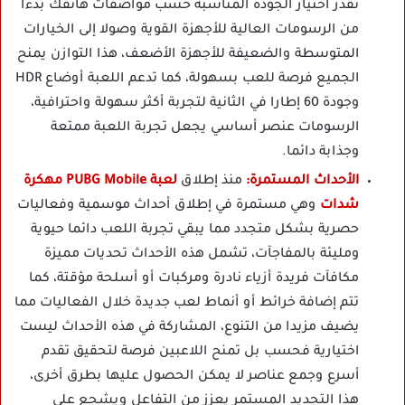
تقدر اختيار الجودة المناسبة حسب مواصفات هاتفك بدءا
من الرسومات العالية للأجهزة القوية وصولا إلى الخيارات
المتوسطة والضعيفة للأجهزة الأضعف، هذا التوازن يمنح
الجميع فرصة للعب بسهولة، كما تدعم اللعبة أوضاع HDR
وجودة 60 إطارا في الثانية لتجربة أكثر سهولة واحترافية،
الرسومات عنصر أساسي يجعل تجربة اللعبة ممتعة
وجذابة دائما.
الأحداث المستمرة:
منذ إطلاق
لعبة PUBG Mobile مهكرة
شدات
وهي مستمرة في إطلاق أحداث موسمية وفعاليات
حصرية بشكل متجدد مما يبقي تجربة اللعب دائما حيوية
ومليئة بالمفاجآت، تشمل هذه الأحداث تحديات مميزة
مكافآت فريدة أزياء نادرة ومركبات أو أسلحة مؤقتة، كما
تتم إضافة خرائط أو أنماط لعب جديدة خلال الفعاليات مما
يضيف مزيدا من التنوع، المشاركة في هذه الأحداث ليست
اختيارية فحسب بل تمنح اللاعبين فرصة لتحقيق تقدم
أسرع وجمع عناصر لا يمكن الحصول عليها بطرق أخرى،
هذا التجديد المستمر يعزز من التفاعل ويشجع على