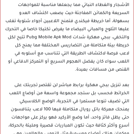
الأشجار والغطاء النباتي مما يجعلها مناسبة للمواجهات
السريعة والكمائن المفاجئة حيث يصعب اكتشاف العدو
بسهولة، أما خريطة فيكندي فتمنح اللاعبين أجواء شتوية تغلب
عليها الثلوج والمباني البيضاء ما يفرض تكتيكا خاصا في التحرك
والتخفي، ببجي مهكرة شدات Pubg Mobile Apk Mod تتيح لكل
خريطة بيئة متكاملة من التضاريس المختلفة مما يمنح كل
لاعب فرصة لاكتشاف الطريقة التي تتناسب مع أسلوبه في
اللعب سواء كان يفضل الهجوم السريع أو التمركز الدفاعي أو
القنص من مسافات بعيدة.
بعد تنزيل ببجي مهكرة برابط مباشر لن تقتصر تجربتك على
الخرائط فحسب بل ستجد مجموعة واسعة من أوضاع اللعب
التي تضيف تنوعا مستمرا في التجربة، الوضع الكلاسيكي
يمنحك معركة باتل رويال متكاملة فيها 100 لاعب يتنافسون
حتى يظل فائز واحد، أما وضع الأركيد فهو يركز على مواجهات
أسرع وأكثر كثافة حيث تكون المباريات قصيرة ومليئة بالحركة،
ووكمان هناك أوضاع موسمية مثل الزومبي والهالوين وهي