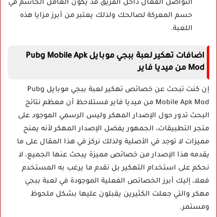
التواصل الفعال داخل الفريق قد يكون العامل الحاسم في
حسم المعركة لصالحك ولذلك يعتبر من أبرز مزايا هذه
اللعبة.
اضافات تهكير لعبة ببجي موبايل Pubg Mobile Apk
Mod من ميديا فاير
إن كنت تبحث عن خصائص تهكير لعبة ببجي موبايل Pubg
Mobile Apk Mod من ميديا فاير فستلاحظ أن معظم نتائج
البحث تدور حول الإصدار المهكر وليس الرسمي الموجود على
متجر التطبيقات، الجمهور يفضل الإصدار المهكر لأنه يمنح
مميزات لا توجد في الأصلية ولذلك نركز في هذا المقال على ما
يقدمه هذا الإصدار من خصائص مميزة يبحث عنها الجميع، لا
نحكم على استخدام التهكير بل نقدم ما يرغب به المستخدم
فعلا، إليك أبرز الخصائص الفعلية الموجودة في لعبة ببجي
مهكر والتي جعلت الكثيرين يقبلون عليها بشكل ملحوظ
ومستمر.