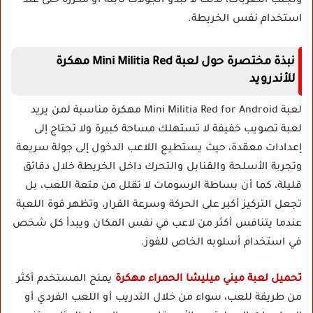
وتجنب الضربات، لذلك لا تبدو الجولات ثابتة أو مكررة حتى عند
استخدام نفس الخريطة.
نبذة مختصرة حول لعبة Mini Militia Red مهكرة
للأندرويد
لعبة Mini Militia Red for Android مهكرة مناسبة لمن يريد
لعبة تصويب خفيفة لا تستهلك مساحة كبيرة ولا تحتاج إلى
إعدادات معقدة، حيث يستطيع اللاعب الدخول إلى جولة سريعة
وتجربة الأسلحة والقنابل والتحرك داخل الخريطة خلال دقائق
قليلة، كما أن بساطة الرسومات لا تقلل من متعة اللعب، بل
تجعل التركيز أكبر على الحركة وسرعة القرار، وتظهر قوة اللعبة
عندما يتنافس أكثر من لاعب في نفس المكان ويبدأ كل شخص
في استخدام أسلوبه الخاص للفوز.
تحميل لعبة ميني ميليشا الحمراء مهكرة
يمنح المستخدم أكثر
من طريقة للعب، سواء من خلال التدريب أو اللعب الفردي أو