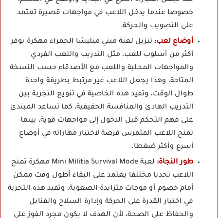
كما تجعل المباراة أسرع في البداية وأوضح في التحكم،
خصوصا عندما يدخل اللاعب في مواجهات قصيرة تعتمد
على التصويب والحركة.
أوضاع لعب:
تنزيل لعبة ميني ميليشا الحمراء مهكرة يوفر
أكثر من أسلوب للعب، مثل التدريب واللعب الفردي
والمواجهات المحلية واللعب مع الأصدقاء حسب النسخة
المتاحة، وهذا يجعل اللاعب غير مرتبط بطريقة واحدة
طوال الوقت، وتفيد هذه الخاصية في تنويع التجربة بين
التدريب الهادئ والمنافسة الحقيقية، كما تساعد المبتدئ
على فهم التحكم قبل الدخول إلى مواجهات قوية، بينما
تمنح اللاعب المتمرس فرصة لاختبار مهاراته في أوضاع
أسرع وأكثر ضغطا.
طور النجاة:
لعبة Mini Militia Survival Mode مهكرة تمنح
اللاعب تحديا مختلفا يعتمد على البقاء أطول وقت ممكن
أمام خصوم أو موجات متزايدة الصعوبة، وتفيد هذه التجربة
في اختبار القدرة على الحركة وإدارة السلاح والقنابل
والحفاظ على الصحة، لأن الهدف لا يكون مجرد الفوز على