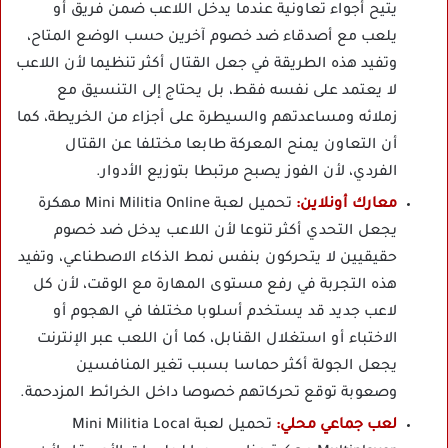
يتيح أجواء تعاونية عندما يدخل اللاعب ضمن فريق أو
يلعب مع أصدقاء ضد خصوم آخرين حسب الوضع المتاح،
وتفيد هذه الطريقة في جعل القتال أكثر تنظيما لأن اللاعب
لا يعتمد على نفسه فقط، بل يحتاج إلى التنسيق مع
زملائه ومساعدتهم والسيطرة على أجزاء من الخريطة، كما
أن التعاون يمنح المعركة طابعا مختلفا عن القتال
الفردي، لأن الفوز يصبح مرتبطا بتوزيع الأدوار.
معارك أونلاين:
تحميل لعبة Mini Militia Online مهكرة
يجعل التحدي أكثر تنوعا لأن اللاعب يدخل ضد خصوم
حقيقيين لا يتحركون بنفس نمط الذكاء الاصطناعي، وتفيد
هذه التجربة في رفع مستوى المهارة مع الوقت، لأن كل
لاعب جديد قد يستخدم أسلوبا مختلفا في الهجوم أو
الاختباء أو استغلال القنابل، كما أن اللعب عبر الإنترنت
يجعل الجولة أكثر حماسا بسبب تغير المنافسين
وصعوبة توقع تحركاتهم خصوصا داخل الخرائط المزدحمة.
لعب جماعي محلي:
تحميل لعبة Mini Militia Local