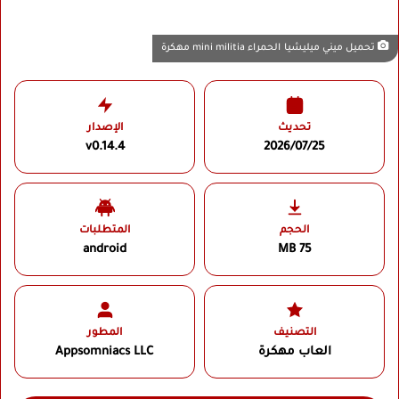
تحميل ميني ميليشيا الحمراء mini militia مهكرة
تحديث
الإصدار
v0.14.4
2026/07/25
الحجم
المتطلبات
android
75 MB
التصنيف
المطور
العاب مهكرة
Appsomniacs LLC‏