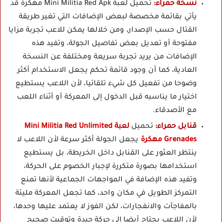
نسخة حمراء:
تحميل لعبة Mini Militia Red Apk مهكرة قد
يأتي بقائمة مخصصة لبعض الإضافات التي تغير طريقة
القتال حسب الإصدار، ومن خلالها يمكن للاعب تجربة مزايا
مفتوحة أو تعديل بعض تفاصيل الجولة، وتفيد هذه
الإضافات من يريد تجربة سريعة ومختلفة عن النسخة
العادية، كما أن وجود قائمة تحكم يجعل الاستخدام أكثر
وضوحا من تفعيل كل شيء تلقائيا، لأن اللاعب يستطيع
اختيار ما يناسبه قبل الدخول إلى المعركة أو أثناء اللعب
مع الأصدقاء.
قنابل حمراء:
تحميل
لعبة Mini Militia Red Unlimited
Grenades مهكرة
يجعل الجولة أكثر سرعة لأن اللاعب لا
ينتظر العثور على القنابل داخل الخريطة، بل يستطيع
استخدامها بصورة متكررة لإجبار الخصوم على الحركة،
وتفيد هذه الإضافة في المواجهات الجماعية لأنها تمنع
التمركز الطويل في مكان واحد، كما تجعل المعركة مليئة
بالمفاجآت والانفجارات، لكن الفوز لا يعتمد عليها وحدها،
لأن اللاعب يحتاج أيضا إلى حركة جيدة وتوقيت صحيح