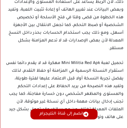
ذلك، لأن الربط يساعد على استعادة المستوى والإعدادات
وبعض البيانات عند تغيير الهاتف أو إعادة تثبيت اللعبة، وتفيد
هذه الخطوة من قضى وقتا في فتح الأسلحة أو تخصيص
الشخصية أو ضبط التحكم، كما تجعل الانتقال بين الأجهزة
أسهل، ومع ذلك يجب استخدام الحسابات بحذر داخل النسخ
المعدلة لأن بعض الإصدارات قد لا تدعم المزامنة بشكل
مستقر.
تحميل لعبة Mini Militia Red Apk مهكرة قد لا يقدم دائما نفس
استقرار النسخة الرسمية في المزامنة أو حفظ التقدم، لذلك
يفضل تجربة النسخة أولا قبل الاعتماد عليها لفترة طويلة،
وتفيد هذه النصيحة من يريد الحفاظ على إعدادات التحكم
والمستوى والمظهر الشخصي دون خسارة مفاجئة، كما يجب
تجنب إدخال بيانات مهمة داخل أي نسخة غير موثوقة، لأن
الملفات المعدلة تختلف من مصدر لآخر وقد تعمل بشكل جيد
انضم إلى قناة التليجرام
على هاتف وتواجه مشكلات على هاتف آخر.