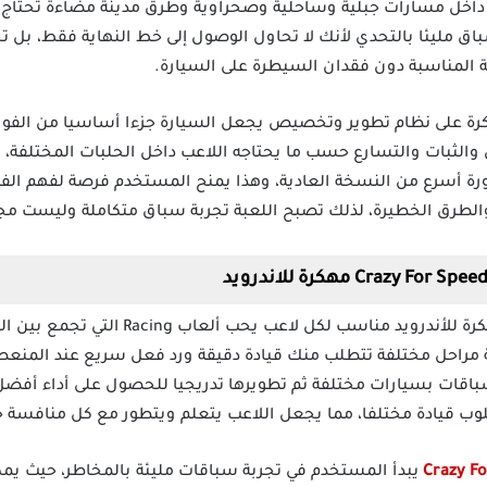
خل مسارات جبلية وساحلية وصحراوية وطرق مدينة مضاءة تحتاج إلى 
ق مليئا بالتحدي لأنك لا تحاول الوصول إلى خط النهاية فقط، بل 
 المناسبة دون فقدان السيطرة على السيارة.
 لعبة Crazy For Speed 2 مهكرة على نظام تطوير وتخصيص يجعل السيارة جزءا أساسيا 
والثبات والتسارع حسب ما يحتاجه اللاعب داخل الحلبات المختلفة، 
رة أسرع من النسخة العادية، وهذا يمنح المستخدم فرصة لفهم الفر
لطرق الخطيرة، لذلك تصبح اللعبة تجربة سباق متكاملة وليست مجرد
تحميل لعبة Crazy For Speed 2 مهكرة للأندرو
بة مراحل مختلفة تتطلب منك قيادة دقيقة ورد فعل سريع عند المنع
سباقات بسيارات مختلفة ثم تطويرها تدريجيا للحصول على أداء أفضل،
 قيادة مختلفا، مما يجعل اللاعب يتعلم ويتطور مع كل منافسة ج
يبدأ المستخدم في تجربة سباقات مليئة بالمخاطر، حيث يمك