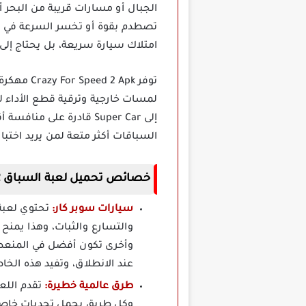
الجبال أو مسارات قريبة من البحر أ
تصطدم بقوة أو تخسر السرعة في وق
امتلاك سيارة سريعة، بل يحتاج إلى 
توفر Apk
لمسات خارجية وترقية قطع الأداء ل
إلى Super Car قادرة عل
السباقات أكثر متعة لمن يريد اختبا
خصائص تحميل لعبة السباق Crazy For Speed 2 مهكرة برابط مباشر
سيارات سوبر كار:
والتسارع والثبات، وهذا يمنح
وأخرى تكون أفضل في المنعطف
عند الانطلاق، وتفيد هذه الخا
طرق عالمية خطيرة:
تقدم اللع
وكل طريق يحمل تحديات خاصة 