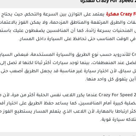
يعتمد على التوازن بين السرعة والتحكم، حيث يحتاج ا
طفات والطرق المرتفعة والمناطق المزدحمة، ولا يمكن الفوز بالاعت
 المنحنيات بسرعة زائدة، كما أن المنافسين يضغطون عليك باستمر
ة في الوقت المناسب حتى تحافظ على السيارة داخل المسار.
تختلف القيادة في Crazy For Speed 2 للأندرويد حسب نوع الطريق والسيارة المستخدمة، فب
ضل عند المنعطفات، بينما توجد سيارات أكثر ثباتا لكنها لا تصل إل
 سباق، لأن اختيار سيارة غير مناسبة قد يجعل الطريق أصعب حتى ل
ين يتفوق كل واحد منها.
تظهر أهمية الخبرة داخل Crazy For Speed 2 Mod Apk عندما يكرر اللاعب نفس الحلبة 
لية كبيرة أمام المنافسين، كما يساعد حفظ الطريق على اختيار أفض
ر ارتباطا بالمهارة، لأن اللاعب الذي يتعلم المسار يستطيع الفوز حت
اكه سيارة قوية.