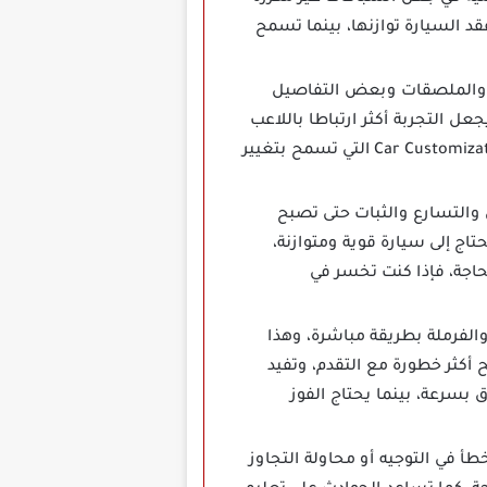
قد السيارة توازنها، بينما تسمح
 والملصقات وبعض التفاصيل
ل التجربة أكثر ارتباطا باللاعب
لأنه لا يقود سيارة افتراضية فقط، بل يبني شكلها بنفسه، وتفيد هذه الخاصية من يحب ألعاب Car Customization التي تسمح بتغيير
والفرامل والتسارع والثبات حتى تصبح
تاج إلى سيارة قوية ومتوازنة،
حاجة، فإذا كنت تخسر في
الفرملة بطريقة مباشرة، وهذا
 أكثر خطورة مع التقدم، وتفيد
بسرعة، بينما يحتاج الفوز
 عند الخطأ في التوجيه أو محاولة التجاوز