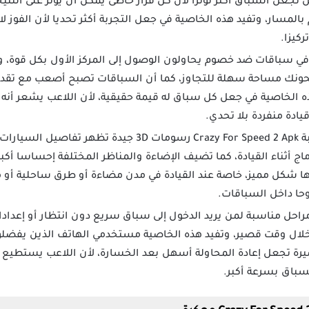
جعل السباق أكثر توترا لأن كل قرار خاطئ يمكن أن يؤثر على النتيج
م بالمسار، وتفيد هذه الخاصية في جعل التجربة أكثر تحديا لأن الفوز 
ركيزا.
في سباقات ضد خصوم يحاولون الوصول إلى المركز الأول بكل قوة
نحونك مساحة سهلة للتجاوز، كما أن السباقات تصبح أصعب مع تقدم 
ه الخاصية في جعل كل سباق له قيمة حقيقية، لأن اللاعب يشعر أنه 
ادة منفردة بلا تحدي.
تقدم لعبة Crazy For Speed 2 Apk رسومات 3D جيدة ت
ماج أثناء القيادة، كما تضيف الإضاءة والمناظر المختلفة إحساسا أكب
 شكل مميز، خاصة عند القيادة في مدن مضاءة أو طرق ساحلية أو م
وحا داخل السباقات.
مراحل مناسبة لمن يريد الدخول إلى سباق سريع دون انتظار أو إعدادا
خلال وقت قصير، وتفيد هذه الخاصية مستخدمي الهاتف الذين يفضلو
صيرة تجعل إعادة المحاولة أسهل بعد الخسارة، لأن اللاعب يستطيع ت
لسباق بسرعة أكبر.