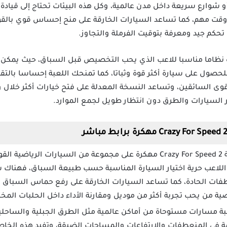
و شوارع سريعة داخل مدن عالمية، وكل هذه البيئات تحتاج إلى قيادة
ت مهم، كما تساعد السيارات الخارقة على منح إحساس قوي بالقوة،
تحكم جيد ومعرفة بتوقيت الفرملة والتجاوز.
Crazy For Speed 2  مهكرة نظاما مناسبا للاعب الذي يحب التخصيص قبل السباق، حيث
لحصول على سيارة أكثر قوة وثباتا، كما تمنحك اللعبة إحساسا بالتقد
ى منافسة أقوى السائقين، وتساعد النسخة المعدلة على فتح خيارات أكثر خل
ر السيارات والطرق دون انتظار طويل لجمع الموارد.
تحتوي لعبة Crazy For Speed 2 مهكرة على مجموعة من السيارات الر
 اللاعب حرية اختيار السيارة المناسبة حسب طبيعة السباق، فهنا
ات الحادة، كما تساعد السيارات الخارقة على رفع حماس السباق ل
صية من يحب تجربة أكثر من موديل ومقارنة الأداء داخل الحلبات المخت
بة مسارات مستوحاة من أماكن عالمية مثل الطرق الجبلية والساحلية
في المنعطفات والارتفاعات والمساحات الضيقة، وتفيد هذه الخاص