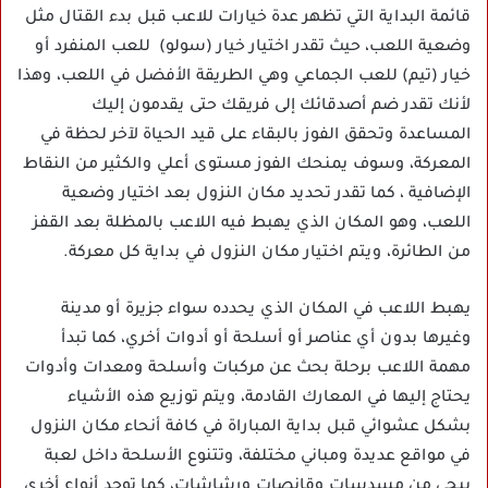
قائمة البداية التي تظهر عدة خيارات للاعب قبل بدء القتال مثل
وضعية اللعب، حيث تقدر اختيار خيار (سولو) للعب المنفرد أو
خيار (تيم) للعب الجماعي وهي الطريقة الأفضل في اللعب، وهذا
لأنك تقدر ضم أصدقائك إلى فريقك حتى يقدمون إليك
المساعدة وتحقق الفوز بالبقاء على قيد الحياة لآخر لحظة في
المعركة، وسوف يمنحك الفوز مستوى أعلي والكثير من النقاط
الإضافية ، كما تقدر تحديد مكان النزول بعد اختيار وضعية
اللعب، وهو المكان الذي يهبط فيه اللاعب بالمظلة بعد القفز
من الطائرة، ويتم اختيار مكان النزول في بداية كل معركة.
يهبط اللاعب في المكان الذي يحدده سواء جزيرة أو مدينة
وغيرها بدون أي عناصر أو أسلحة أو أدوات أخري، كما تبدأ
مهمة اللاعب برحلة بحث عن مركبات وأسلحة ومعدات وأدوات
يحتاج إليها في المعارك القادمة، ويتم توزيع هذه الأشياء
بشكل عشوائي قبل بداية المباراة في كافة أنحاء مكان النزول
في مواقع عديدة ومباني مختلفة، وتتنوع الأسلحة داخل لعبة
ببجي من مسدسات وقانصات ورشاشات، كما توجد أنواع أخري