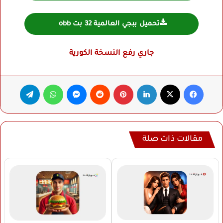
تحميل ببجي العالمية 32 بت obb
جاري رفع النسخة الكورية
فيسبوك
‫X
لينكدإن
بينتيريست
ماسنجر
واتساب
تيلقرام
مقالات ذات صلة