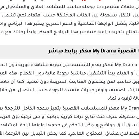
 حلقات مختصرة ما يجعله مناسبا للمشاهد العادي والمشغول في آ
مين التنقل بسهولة بين الفئات المختلفة حسب اهتماماتهم، تشمل 
ئلية، بفضل الواجهة التفاعلية والدعم السريع يعتبر هذا البرنامج و
تمتاع بتجربة درامية غنية عبر هذا البرنامج المهكر وابدأ رحلتك مع م
كر برابط مباشر
تحميل تطبيق My Drama مهكر يقدم للمستخدمين تجربة مشاهدة فورية دو
و الفيلم يبدأ التشغيل مباشرة بجودة عالية دون انقطاع، هذه الميز
 مناسبا لمن يفضلون المتابعة السريعة دون تعقيد، كما أن خاصي
إنترنت الضعيف وتوفر خيارات متعددة للجودة حسب الاتصال، من خلا
ة ترفيه دائمة.
تحميل تطبيق My Drama مهكر للمسلسلات القصيرة يتميز بدعمه الكامل لل
ل سهولة، سواء كنت تتابع دراما كورية يابانية أو حتى تركية فإن الترجم
نسيق أنيق وواضح ويمكن التحكم في حجمها ولونها لراحة المشاهد، ه
ا لدى عشاق المحتوى العالمي، كما يمكن التبديل بين الترجمة الأ