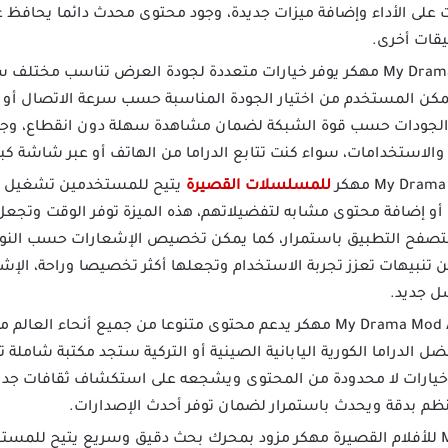
 على الأداء وإضافة ميزات جديدة، وجود محتوى محدث دائما يحافظ 
يقات أخرى.
تحميل تطبيق My Drama مهكر يوفر خيارات متعددة لجودة العرض تناسب مخ
، هذه الميزة تمكن المستخدم من اختيار الجودة المناسبة حسب سرعة الاتصال 
ين الجودات حسب قوة الشبكة لضمان مشاهدة سهلة دون انقطاع، وجو
والاستخدامات، سواء كنت تتابع الدراما من الهاتف أو عبر شاشة كبي
للمسلسلات القصيرة
يتيح للمستخدمين تشغيل الإ
أو إضافة محتوى مشابه لتفضيلاتهم، هذه الميزة توفر الوقت وتجعل
تصفح التطبيق باستمرار، كما يمكن تخصيص الإشعارات حسب النوع أو
 تنبيهات تعزز تجربة الاستخدام وتجعلها أكثر تخصيصا وراحة، الإ
ل جديد.
تحميل تطبيق My Drama Mod Apk مهكر يدعم محتوى متنوعا من جميع أنح
ضل الدراما الكورية اليابانية الصينية أو التركية ستجد مكتبة شاملة
 خيارات لا محدودة من المحتوى ويشجعه على استكشاف ثقافات جديدة
ظم بدقة ويحدث باستمرار لضمان توفر أحدث الإصدارات.
تطبيق My Drama للأفلام القصيرة مهكر مزود بمحرك بحث دقيق وسريع يتيح لل