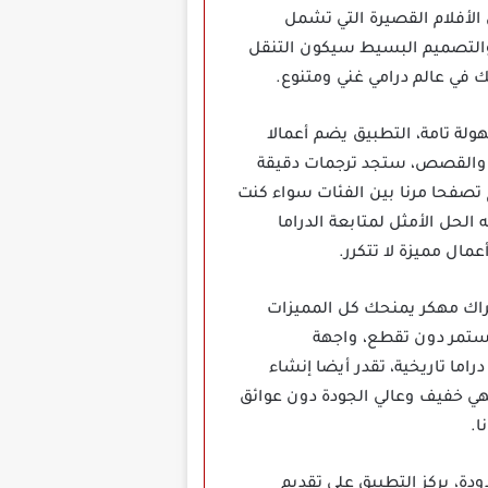
الأفلام القصيرة التي تشمل
التصميم البسيط سيكون التنقل
 في عالم درامي غني ومتنوع.
ة تامة، التطبيق يضم أعمالا
فن والقصص، ستجد ترجمات دقيقة
 تصفحا مرنا بين الفئات سواء كنت
الحل الأمثل لمتابعة الدراما
ال مميزة لا تتكرر.
ون التزامات مالية فإن تحميل تطبيق My Drama Premium بدون اشتراك مهكر يمنحك كل المميزات
مستمر دون تقطع، واجهة
ما تاريخية، تقدر أيضا إنشاء
هي خفيف وعالي الجودة دون عوائق
ا.
ة، يركز التطبيق على تقديم