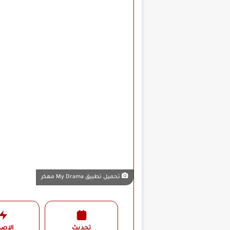
تحميل تطبيق My Drama مهكر
تحديث
الإصد