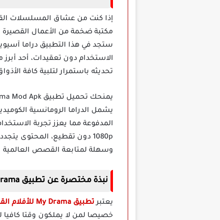
إذا كنت من عشاق المسلسلات الق
مكتبة ضخمة من الأعمال القصيرة الت
ستجد في هذا التطبيق دراما آسيوية
الاستخدام دون تعقيدات، أحد أبرز م
تحديثه باستمرار لتلبية كافة الأذوا
يشمل الدراما الرومانسية الكوميدية 
المدفوعة مما يعزز تجربة الاستخدا
1080p دون تقطيع، المحتوى يت
وسهلة لمتابعة القصص العالمية ا
نبذة مختصرة عن تطبيق My Drama مهكر ااندرويد
يعتبر
تطبيق My Drama للأفلام القصيرة مهكر
خصيصا لمن لا يملكون وقتا كافيا ل