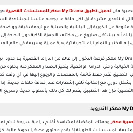
صيرة فإن
تحميل تطبيق My Drama مهكر للمسلسلات القصيرة
هو 
ي لا تتعدى عشر دقائق لكل حلقة ما يجعله مناسبا للمشاهدة السريعة
 متنوعة من الكورية إلى اليابانية والصينية مع ترجمة دقيقة وواضح
زاياه أنه بيشتغل صاروخ على مختلف الأجهزة الذكية دون الحاجة إلى إ
ق، إنه الاختيار التمام ليك لتجربة ترفيهية مميزة وسريعة في عالم ا
يمنحك تحميل تطبيق My Drama Mod Apk مهكر فرصة الدخول إلى عالم من الدراما القصيرة
الخيالية وحتى الدراما الواقعية، يتميز الإصدار المهكر منه بخلوه من
م، التطبيق تقدر حفظ قائمة بالمفضلات والرجوع إليها في أي وقت ك
جدد بشكل دوري مع إمكانية تلقي إشعارات عند إضافة حلقات جديدة، إ
لقصيرة فإن هذا التطبيق يقدم لك كل ذلك بأسلوب حديث وسريع ال
وجهتك المفضلة لمشاهدة أفلام درامية سريعة تلائم نم
متابعة المسلسلات الطويلة إذ يقدم محتوى مصغرا بجودة عالية، كل ف