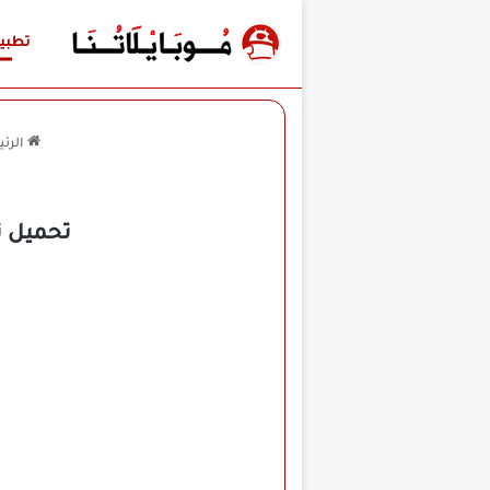
تطبي
الرئ
تحميل تطبيق My Drama مهكر للأندر