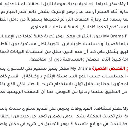
تطبيق My Dramaمهكر للدراما العالمية بيديك فرصة تنزيل الحلقات لمشاهدته
غاية أثناء السفر أو عند عدم توفر الإنترنت بشكل دائم، تقدر اختيار ج
ما يسمح لك بإدارة الملفات التي تم تحميلها بسهولة من داخل الت
المستخدم تحكما كاملا في كيفية استهلاك المحتوى.
تطبيق My Drama Premium بدون اشتراك مهكر يوفر تجربة خالية تماما من
لما قصيرا أو مسلسلا طويلا فإن التجربة تظل مستمرة دون انقطاع،
ق بشكل عام، كما أن هذه الميزة تقلل من استهلاك البيانات لأنها ت
احة كبيرة أثناء التصفح والمشاهدة دون أي مقاطعة.
ج القصص القصيرة
My Drama مهكر يتميز بتنظيم ذكي للمحتو
 المسلسلات حسب النوع البلد وسنة الإنتاج بالإضافة إلى قسم خا
محتوى المطلوب خلال ثوانٍ باستخدام شريط البحث الذكي الذي يقترح
ل التطبيق سلسا وخاليا من الفوضى، كما أن الصفحة الرئيسية تعر
برنامج MyDramaمهكر لمشاهدة الفيديوهات يحرص على تقديم محتوى محدث ب
، يتم تحديث المكتبة بشكل يومي لضمان توفير كل جديد من الحلقات
اجة للبحث في مواقع متعددة إذ يوفر التطبيق كل شيء في مكان واحد