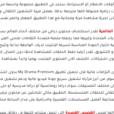
 أوقات الانتظار أو الاستراحة، ستجد في التطبيق مجموعة واسعة من 
امية مشوقة كلها مترجمة بدقة، بفضل ميزة التشغيل التلقائي و
لآن تجربة مشاهدة مرنة ومجانية مع هذا التطبيق المهكر واغمر نفسك
 العالمية
تقدر استكشاف محتوى درامي من مختلف أنحاء العالم بسهول
ولايات المتحدة وغيرها مما يجعله منصة متعددة الثقافات لمحبي ال
اختيار الجودة المناسبة لسرعة الإنترنت لديك، الواجهة جذابة وتتيح
و التشويق، تقدر أيضا حفظ الحلقات للمشاهدة لاحقا دون اتصال، إنه 
ون اشتراكات، اكتشف الآن المحتوى المتجدد يوميا وابدأ بمشاهدة أعم
إذا كنت تبحث عن تجربة متميزة بد
رسوم، من أبرز مزاياه تشغيل سريع جودة فيديو عالية ودعم تشغيل 
مختلف التصنيفات سواء دراما رومانسية أو دراما مدرسية أو حتى درا
ائي للحلقات المتسلسلة، التطبيق مثالي للباحثين عن محتوى ترفي
لمتابعة أفضل المسلسلات القصيرة والدرامية على مدار الساعة مجان
القصص القصيرة
التي تحمل مشاعر كثيفة في دقائق معدود