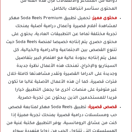
دوامة من المشاعر والانفعالات فإن هذه الفئة من
المحتوى ستأسر انتباهك بالكامل.
محتوى مميز:
تحميل تطبيق Soda Reels Premium مهكر
لمشاهدة أفلام قصيرة وأعمال درامية أصلية يمنحك
تجربة مختلفة تماما عن التطبيقات العادية، يحتوي على
محتوى حصري يتم إنتاجه خصيصا لمنصة Soda Reels حيث
تتنوع القصص بين الاجتماعية والدرامية والخيالية، كل
عمل يتم إنتاجه بجودة عالية مع اهتمام كبير بتفاصيل
السيناريو والإخراج، تمنحك هذه الأعمال نظرة جديدة
وجديدة على الدراما القصيرة وتقدر مشاهدتها كاملة خلال
فترات قصيرة، كما أن هذه الأعمال الأصلية غالبا ما تكون
غير متوفرة على منصات أخرى ما يجعل التطبيق خيارا
فريدا للمستخدمين الذين يبحثون عن تجربة حصرية.
قصص قصيرة:
تطبيق Soda Reels مهكر لمتابعة قصص
حب ومسلسلات درامية قصيرة يمنحك تجربة مميزة إذا
كنت من عشاق الرومانسية، يوفر التطبيق مكتبة غنية من
المسلسلات التي تتناول الحب من زوايا متعددة سواء