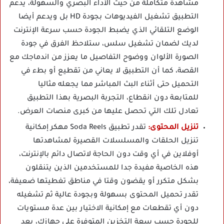
مشاهدة متكاملة من حيث الأداء البصري والسهولة، يدعم
التطبيق تشغيل الفيديوهات بجودة HD بل ويدعم أيضا
الوضع التلقائي الذي يضبط الجودة حسب سرعة الإنترنت
لديك لضمان تشغيل سلس، ستلاحظ الفرق في جودة
الصورة الألوان ووضوح التفاصيل ما يعزز من اندماجك مع
القصة، كما أن التطبيق لا يعاني من تقطيع أو بطء في
التحميل حتى أثناء البث المباشر مما يجعله مثاليا
للمتابعة دون انقطاع، التجربة البصرية بهذا التطبيق
تعادل تلك التي تحصل عليها من كبرى منصات العرض.
تنزيل المحتوى:
تقدر تطبيق Soda Reels مهكر إمكانية
تنزيل الحلقات والمسلسلات القصيرة لمشاهدتها
أوفلاين في أي وقت دون الحاجة لاتصال دائم بالإنترنت،
هذه الخاصية مفيدة جدا للمستخدمين الذين يتنقلون
بشكل متكرر أو يقضون وقتا في مناطق تغطيتها ضعيفة،
تقدر تحميل المحتوى بسهولة وبجودة عالية ثم تشغيله
دون أي تقطعات مع إمكانية الاختيار بين عدة مستويات
للجودة حسب سعة التخزين المتوفرة على جهازك، يعد