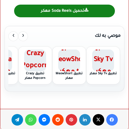
تحميل Soda Reels مهكر
›
‹
موصي به لك
تطبيق Sky Tv مهكر
تطبيق MeowShort
تطبيق Crazy
تطبيق
مهكر
Popcorn مهكر
مهك
فيسبوك
‫X
لينكدإن
بينتيريست
ماسنجر
واتساب
تيلقرام