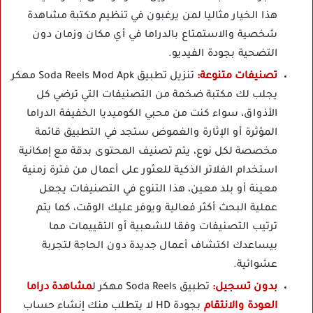
هذا الخيار مثاليا لمن يرغبون في تنظيم مكتبة مشاهدة
شخصية والاستمتاع بالدراما في أي مكان وزمان دون
التضحية بجودة الفيديو.
تصنيفات متنوعة:
تنزيل تطبيق Soda Reels Mod Apk مهكر
يجلب لك مكتبة ضخمة من التصنيفات التي ترضي كل
الأذواق، سواء كنت من محبي الكوميديا الخفيفة الدراما
المؤثرة أو الإثارة والغموض ستجد في التطبيق قائمة
مخصصة لكل نوع، يتم تصنيف المحتوى بدقة مع إمكانية
استخدام الفلاتر الذكية للعثور على أعمال من فترة زمنية
معينة أو بلد معين، هذا التنوع في التصنيفات يجعل
عملية البحث أكثر فعالية ويوفر عليك الوقت، كما يتم
ترتيب التصنيفات وفقا للشعبية أو التقييمات مما
بيساعدك اكتشاف أعمال جديدة دون الحاجة لتجربة
عشوائية.
بدون تسجيل:
تطبيق Soda Reels مهكر
ل
مشاهدة دراما
العودة والانتقام
بج
ودة HD لا يتطلب منك إنشاء حساب