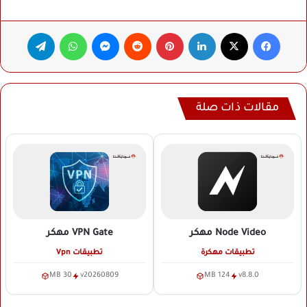
فيسبوك
‫X
لينكدإن
بينتيريست
ماسنجر
واتساب
تيلقرام
مقالات ذات صلة
Node Video
مهكر
VPN Gate
مهكر
تطبيقات مهكرة
تطبيقات Vpn
30 MB
v20260809
124 MB
v8.8.0