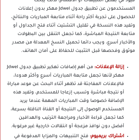
قيود في بعض التنبيهات أو الأقسام، لذلك يبحث
المستخدمون عن تطبيق جدول Jdwel مهكر بدون إعلانات
للحصول على تجربة أكثر راحة أثناء متابعة المباريات والنتائج،
وتفيد هذه النسخة في تقليل التشتيت أثناء فتح الجداول أو
متابعة النتيجة المباشرة، كما تجعل التنقل بين البطولات
والأخبار أسرع، ويجب دائما تحميل النسخ المعدلة من مصدر
موثوق وفحصها قبل التثبيت للحفاظ على أمان الهاتف.
إزالة الإعلانات:
من أهم إضافات تهكير تطبيق جدول Jdwel
مهكر لأنها تجعل متابعة المباريات أسرع وأكثر هدوءا،
فالإعلانات المفاجئة قد تظهر أثناء البحث عن موعد مباراة
أو نتيجة مباشرة وتسبب إزعاجا للمستخدم، وتفيد هذه
الإضافة خصوصا وقت المباريات المهمة عندما يريد
المستخدم الوصول إلى النتيجة أو القناة الناقلة بسرعة،
كما تجعل قراءة الأخبار ومراجعة الترتيب والهدافين
أفضل دون نوافذ مزعجة أو انتقالات خارجية غير مرغوبة.
اشتراك بريميوم:
فتح التنبيهات والمزايا المدفوعة في