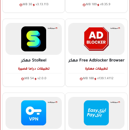
30 MB
v3.13.113
189 MB
v9.35.9
Free Adblocker Browser
مهكر
StoReel
مهكر
تطبيقات مهكرة
تطبيقات دراما قصيرة
54 MB
v2.0.0
188 MB
v139.1.4112