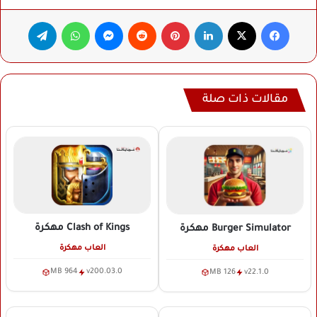
فيسبوك
‫X
لينكدإن
بينتيريست
ماسنجر
واتساب
تيلقرام
مقالات ذات صلة
Clash of Kings
مهكرة
Burger Simulator
مهكرة
العاب مهكرة
العاب مهكرة
964 MB
v200.03.0
126 MB
v22.1.0