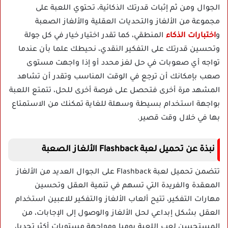
الجوال ومن ثم إثبات قدرتك الذكائية، تحتوي اللعبة على
مجموعة من الألغاز والتحديات العقلية والألغاز الصعبة
و
اختبارات الذكاء
المنطقي، كما تقدر اختيار خيار في كل جولة
وتحسين قدرتك على التفكير النقدي، نحيطك علما بأن عندما
تواجه أي صعوبات في حل لغز محدد أو إذا واجهت مستوى
صعب بإمكانك أن ترجع في الوقت المناسب وتقدر أن تشاهد
المشهد مرة أخرى فتحصل على فرصة أخرى للحل، تتمتع اللعبة
بواجهة استخدام بسيطة وسهلة للغاية تمكنك من الاستمتاع
بها في خلال وقت قصير.
نبذة عن تحميل لعبة Flashback الألغاز الصعبة
تتضمن تحميل لعبة Flashback على الجوال العديد من الألغاز
المعقدة والفريدة التي تسهم في تنمية العقل وتحسين
مهارات التفكير، تتيح ألعاب الألغاز والتفكير للاعبين استخدام
العقل بشكل إبداعي لحل الألغاز والوصول إلى الإجابات، من
المستحسن لعب اللعبة يوميا ومواجهة مستويات أكثر تحديا،