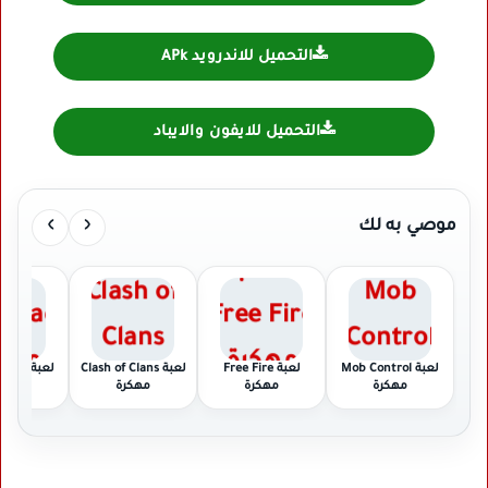
التحميل للاندرويد APk
التحميل للايفون والايباد
›
‹
موصي به لك
لعبة Mob Control
لعبة Free Fire
لعبة Clash of Clans
لعبة ad
مهكرة
مهكرة
مهكرة
مهكر