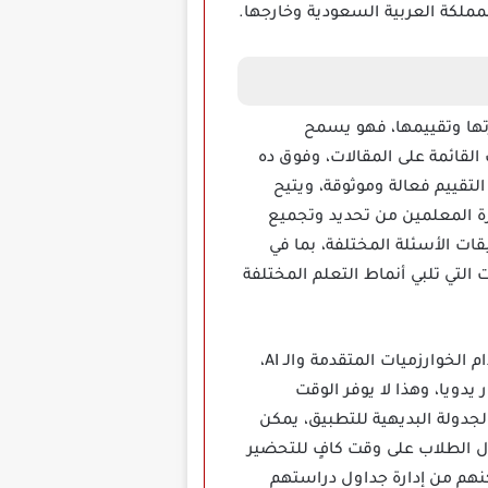
مملكة العربية السعودية وخارجها.
وص وإدارتها وتقييمها، فهو يسمح
لقائمة على المقالات، وفوق ده
التقييم فعالة وموثوقة، ويتيح
ة المعلمين من تحديد وتجميع
ت الأسئلة المختلفة، بما في
التي تلبي أنماط التعلم المختلفة
واحدة من أهم مزايا تطبيق اختبارات عين ienExam هي ميزة التصنيف التلقائي الفعالة، ومن خلال استخدام الخوارزميات المتقدمة والـ AI،
يدويا، وهذا لا يوفر الوقت
دولة البديهية للتطبيق، يمكن
 الطلاب على وقت كافٍ للتحضير
نهم من إدارة جداول دراستهم