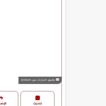
تطبيق اختبارات عين ienExam
تحديث
الإصد