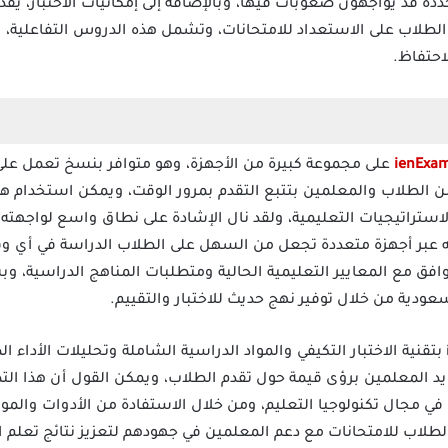
ة قد يواجهون صعوبات فيها، وبالإضافة إلى إمكانيات الاختبار، يق
 الطلاب على الاستعداد للامتحانات، وتشمل هذه الدروس التفاعلية، 
احتفاظ.
ienExa
على مجموعة كبيرة من الأجهزة، وهو متوافر بنسخ تعمل على 
 الطلاب والمعلمين بتتبع التقدم بمرور الوقت، ويمكن استخدام هذه 
لاستراتيجيات التعليمية، ولقد نال الإشادة على نطاق واسع لواجه
ليه عبر أجهزة متعددة تجعل من السهل على الطلاب الدراسة في أي 
فق مع المعايير التعليمية الحالية ومتطلبات المناهج الدراسية، وبش
سعودية من خلال توفير نهج حديث للاختبار والتقييم.
يمتاز تطبيق اختبارات عين ienExam بتقنية الاختبار التكيفي والمواد الدراسية الشاملة وتحلي
يد المعلمين برؤى قيمة حول تقدم الطلاب، ويمكن القول أن هذا الت
ا في مجال تكنولوجيا التعليم، ومن خلال الاستفادة من الأدوات والمو
لطلاب للامتحانات مع دعم المعلمين في جهودهم لتعزيز نتائج تعلم ا