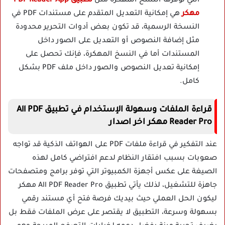
التي توفرها النسخ المهكرة مثل
تطبيق PDF Reader App
مهكر
هي إمكانية التعديل المتقدم على مستندات PDF في
النسخة الرسمية، قد تكون بعض أدوات التحرير محدودة
مثل إضافة النصوص أو التعديل على الصور داخل
المستندات أما في النسخ المهكرة، فإنك تحصل على
إمكانية تعديل النصوص والصور داخل ملف PDF بشكل
كامل.
قراءة الملفات وسهولة الإستخدام في تطبيق All PDF
Reader Pro مهكر اخر اصدار
عند التفكير في قراءة ملفات PDF على الهواتف الذكية قد تواجه
صعوبات بسبب افتقار النظام لدعم افتراضي كامل لهذه
الصيغة على عكس أجهزة الكمبيوتر التي توفر برامج ومتصفحات
جاهزة للتشغيل، لذلك يأتي تطبيق All PDF Reader Pro مهكر
ليكون الحل العملي حيث بيديك فرصة فتح أي مستند رقمي
بسهولة وسرعة، التطبيق لا يقتصر على عرض الملفات فقط بل