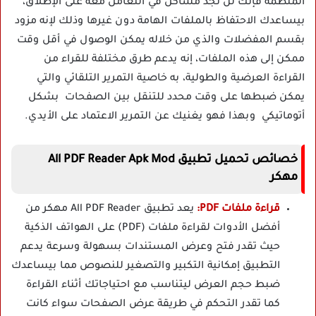
المنظمة فإنك لن تجد مشاكل في التعامل معه على الإطلاق،
بيساعدك الاحتفاظ بالملفات الهامة دون غيرها وذلك لإنه مزود
بقسم المفضلات والذي من خلاله يمكن الوصول في أقل وقت
ممكن إلى هذه الملفات، إنه يدعم طرق مختلفة للقراء من
القراءة العرضية والطولية، به خاصية التمرير التلقائي والتي
يمكن ضبطها على وقت محدد للتنقل بين الصفحات بشكل
أتوماتيكي وبهذا فهو يغنيك عن التمرير الاعتماد على الأيدي.
خصائص تحميل تطبيق All PDF Reader Apk Mod
مهكر
قراءة ملفات PDF:
يعد تطبيق All PDF Reader مهكر من
أفضل الأدوات لقراءة ملفات (PDF) على الهواتف الذكية
حيث تقدر فتح وعرض المستندات بسهولة وسرعة يدعم
التطبيق إمكانية التكبير والتصغير للنصوص مما بيساعدك
ضبط حجم العرض ليتناسب مع احتياجاتك أثناء القراءة
كما تقدر التحكم في طريقة عرض الصفحات سواء كانت