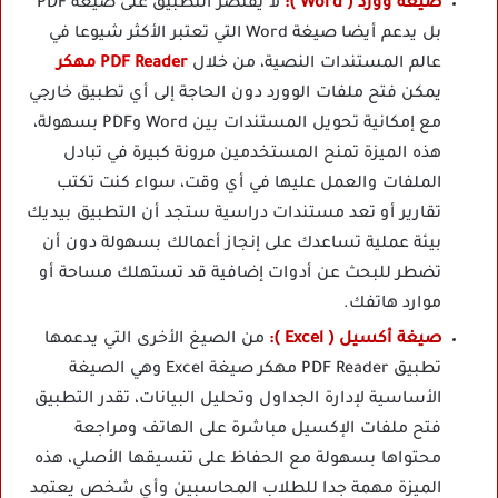
صيغة وورد ( Word ):
لا يقتصر التطبيق على صيغة PDF
بل يدعم أيضا صيغة Word التي تعتبر الأكثر شيوعا في
عالم المستندات النصية، من خلال
PDF Reader مهكر
يمكن فتح ملفات الوورد دون الحاجة إلى أي تطبيق خارجي
مع إمكانية تحويل المستندات بين Word وPDF بسهولة،
هذه الميزة تمنح المستخدمين مرونة كبيرة في تبادل
الملفات والعمل عليها في أي وقت، سواء كنت تكتب
تقارير أو تعد مستندات دراسية ستجد أن التطبيق بيديك
بيئة عملية تساعدك على إنجاز أعمالك بسهولة دون أن
تضطر للبحث عن أدوات إضافية قد تستهلك مساحة أو
موارد هاتفك.
صيغة أكسيل ( Excel ):
من الصيغ الأخرى التي يدعمها
تطبيق PDF Reader مهكر صيغة Excel وهي الصيغة
الأساسية لإدارة الجداول وتحليل البيانات، تقدر التطبيق
فتح ملفات الإكسيل مباشرة على الهاتف ومراجعة
محتواها بسهولة مع الحفاظ على تنسيقها الأصلي، هذه
الميزة مهمة جدا للطلاب المحاسبين وأي شخص يعتمد