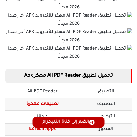
تحميل تطبيق All PDF Reader مهكر Apk
التطبيق
All PDF Reader
التصنيف
تطبيقات مهكرة
الترخيص
مجانا
انضم إلى قناة التليجرام
المطور
EZTech Apps