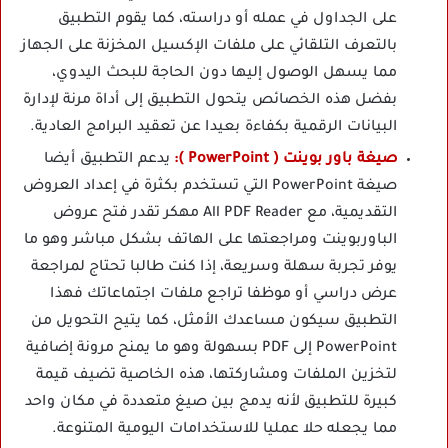
على الجداول في عمله أو دراسته، كما يقوم التطبيق
بالتعرف التلقائي على ملفات الإكسيل المخزنة على الجهاز
مما يسهل الوصول إليها دون الحاجة للبحث اليدوي،
بفضل هذه الخصائص يتحول التطبيق إلى أداة مرنة لإدارة
البيانات الرقمية بكفاءة بعيدا عن تعقيد البرامج العادية.
صيغة باور بوينت ( PowerPoint ):
يدعم التطبيق أيضا
صيغة PowerPoint التي تستخدم بكثرة في إعداد العروض
التقديمية، مع All PDF Reader مهكر تقدر فتح عروض
الباوربوينت ومراجعتها على الهاتف بشكل مباشر وهو ما
يوفر تجربة سهلة وسريعة، إذا كنت طالبا تحتاج لمراجعة
عرض دراسي أو موظفا تراجع ملفات اجتماعاتك فهذا
التطبيق سيكون مساعدك الأمثل، كما يتيح التحويل من
PowerPoint إلى PDF بسهولة وهو ما يمنح مرونة إضافية
لتخزين الملفات ومشاركتها، هذه الخاصية تضيف قيمة
كبيرة للتطبيق لأنه يدمج بين صيغ متعددة في مكان واحد
مما يجعله حلا عمليا للاستخدامات اليومية المتنوعة.