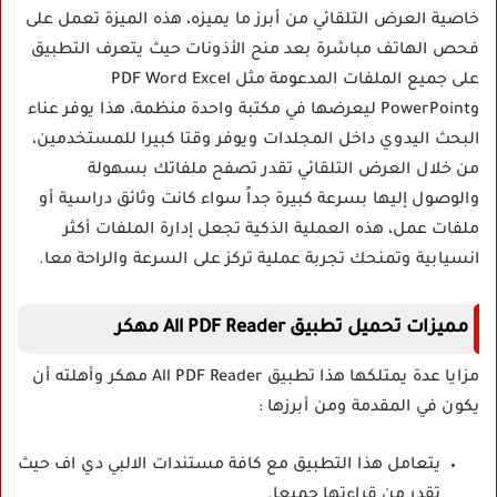
خاصية العرض التلقائي من أبرز ما يميزه، هذه الميزة تعمل على
فحص الهاتف مباشرة بعد منح الأذونات حيث يتعرف التطبيق
على جميع الملفات المدعومة مثل PDF Word Excel
وPowerPoint ليعرضها في مكتبة واحدة منظمة، هذا يوفر عناء
البحث اليدوي داخل المجلدات ويوفر وقتا كبيرا للمستخدمين،
من خلال العرض التلقائي تقدر تصفح ملفاتك بسهولة
والوصول إليها بسرعة كبيرة جداً سواء كانت وثائق دراسية أو
ملفات عمل، هذه العملية الذكية تجعل إدارة الملفات أكثر
انسيابية وتمنحك تجربة عملية تركز على السرعة والراحة معا.
مميزات تحميل تطبيق All PDF Reader مهكر
مزايا عدة يمتلكها هذا تطبيق All PDF Reader مهكر وأهلته أن
يكون في المقدمة ومن أبرزها :
يتعامل هذا التطبيق مع كافة مستندات الالبي دي اف حيث
تقدر من قراءتها جميعا.