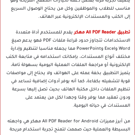
يضيف تجربة مرنة بفضل دعمه لخيارات التصفح المريحة وهو
مناسب للطلاب والموظفين وكل من يحتاج الوصول السريع
إلى الكتب والمستندات الإلكترونية عبر الهاتف.
تطبيق All PDF Reader مهكر
يقدم للمستخدم أداة متعددة
الاستخدامات تتجاوز حدود قراءة ملفات PDF فهو يدعم صيغ
Word وExcel وPowerPoint مما يجعله مناسبا لتنظيم وإدارة
مختلف أنواع المستندات، بإمكانك استخدامه في متابعة الكتب
الإلكترونية أو مراجعة الملفات العملية اليومية بسهولة تامة،
يتميز التطبيق بخفة عمله على الهواتف ولا يحتاج إلى مواصفات
قوية لتشغيله بكفاءة، كما أنه يوفر أدوات إضافية تساعد في
تنظيم الملفات داخل مكتبة الهاتف بحيث تصل إليها بسرعة
ودون تعقيد مما يوفر وقتا وجهدا لكل من يعتمد على
المستندات في حياته اليومية.
من أبرز مميزات All PDF Reader for Android مهكر هي واجهته
البسيطة والعملية حيث صممت لتمنح تجربة استخدام مريحة