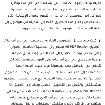
مثيله وذلك لتنوع الخدمات التي يقدمها، من أجل هذا ونظرا
لتكرار معدلات البحث عن روابط لتحميله فإننا قمنا بتوفيرها
لكم في آخر الموضوع، لن تواجه أي ظهور للمواد الإعلانية أثناء
الاستخدام، يحتاج هذا التطبيق فقط إلى تمكينه من الوصول إلى
كافة المستندات الموجودة بهاتفك لكي يقوم بدوره.
إن كنت تريد تحويل النصوص العادية إلى صيغة البي دي أف فإن
تطبيق All PDF Reader مهكر ياتي بخاصية الماسح الضوئي
والتي بمجرد توجيه الكاميرا إلى هذا النص واختيار أي صيغة
تريدها من صيغ البي دي أف فإنه على الفور سينفذها لك، لكي
تتمكن من التعامل معه بسهولة فإنه عليك ضبط اللغة
الخاصة به إلى ما يناسب لغتك الأم، يساعدك في هذا أنه مترجم
لأكثر من 20 لغة مختلفة منها العربية، مع هذه النسخة المهكرة
ستستغني بالفعل عن التطبيق الأصلي وذلك لإن تطبيق All
PDF Reader مهكر بيديك كافة الخدمات الأصلية بشكل مجاني،
مهما كان حجم مستند البي دى أف الذي تضطلع عليها فإنه
ستقدر من قرائته وتمرير مختلف الصفحات به لكل سهولة.