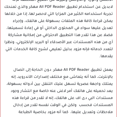
الأكسل والورد والدوكس وغيرها من الصيغ المختلفة فإنه
لابديل عن استخدام تطبيق All PDF Reader مهكر والذي تمنحك
تجربة استخدامه الكثير من المزايا التي لاحصر لها، إذا من خلالها
يمكن قراءة كافة هذه الملفات بسهولة على هاتفك، وإجراء
تعديل عليها سواء في المحتوى الداخلي أو في إعادة تسميتها،
فضلا عن هذا تقدر هذا التطبيق الاحترافي من إمكانية مشاركة
أي من هذه المستندات عبر الأصدقاء أو البريد الإلكتروني، ونظرا
لتعدد خدماته فإنه مزود بدليل تعليمي لشرح كافة الخدمات التي
يقدمها.
يعمل تطبيق All PDF Reader مهكر دون الحاجة إلى اتصال
بالإنترنت، كما أنه يتماشى مع مختلف إصدارات الآندرويد، إنه
يمتلك واجهة عصرية تسهل عليك التنقل بين أدواته بسهولة،
يعد تحميله على هاتفك أمر لاغنى عنه خاصة مع انتشار وجود
مستندات البي دى اف على هاتفك، إنه لا تقدر من قراءة هذه
المستندات فحسب ولكن في الوقت نفسه تقدر من إدخال
ملاحظات وتعديل عليها، كما أنه مزود بخاصية الطباعة