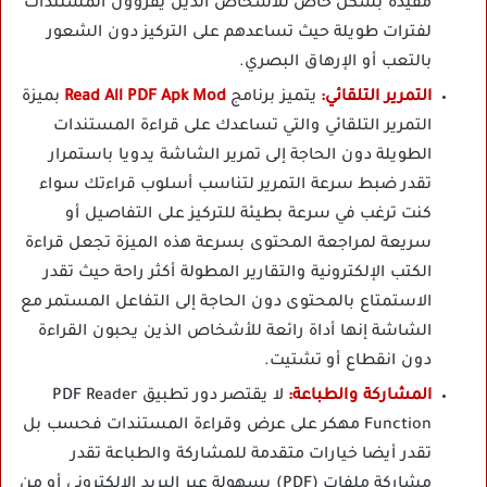
مفيدة بشكل خاص للأشخاص الذين يقرؤون المستندات
لفترات طويلة حيث تساعدهم على التركيز دون الشعور
بالتعب أو الإرهاق البصري.
التمرير التلقائي:
يتميز برنامج
Read All PDF Apk Mod
بميزة
التمرير التلقائي والتي تساعدك على قراءة المستندات
الطويلة دون الحاجة إلى تمرير الشاشة يدويا باستمرار
تقدر ضبط سرعة التمرير لتناسب أسلوب قراءتك سواء
كنت ترغب في سرعة بطيئة للتركيز على التفاصيل أو
سريعة لمراجعة المحتوى بسرعة هذه الميزة تجعل قراءة
الكتب الإلكترونية والتقارير المطولة أكثر راحة حيث تقدر
الاستمتاع بالمحتوى دون الحاجة إلى التفاعل المستمر مع
الشاشة إنها أداة رائعة للأشخاص الذين يحبون القراءة
دون انقطاع أو تشتيت.
المشاركة والطباعة:
لا يقتصر دور تطبيق PDF Reader
Function مهكر على عرض وقراءة المستندات فحسب بل
تقدر أيضا خيارات متقدمة للمشاركة والطباعة تقدر
مشاركة ملفات (PDF) بسهولة عبر البريد الإلكتروني أو من