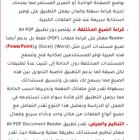
بوضع الصفحة الواحدة أو التمرير المستمر مما يمنحك
تجربة قراءة سهلة وكمان يعمل التطبيق على توفير
استجابة سريعة عند فتح الملفات الكبيرة.
قراءة الصيغ المختلفة:
لا يقتصر دور تطبيق All PDF
Reader مهكر على قراءة ملفات (PDF) فقط بل يدعم أيضا
صيغ مستندات أخرى مثل (Word) (Excel) و(
PowerPoint
)
هذه الميزة توفر للمستخدمين إمكانية فتح وتصفح
المستندات المختلفة دون الحاجة إلى تثبيت عدة تطبيقات
لكل صيغة كما يدعم التطبيق خاصية التحويل بين هذه
الصيغ مما يسمح لك بتعديل وتنسيق مستنداتك
بسهولة تقدر فتح ملفاتك المهمة وتحريرها حسب الحاجة
مما يجعل التطبيق أكثر فائدة سواء كنت تستخدمه في
العمل أو الدراسة وبفضل هذا التنوع تقدر التعامل مع
جميع أنواع الملفات من مكان واحد وبأداء سريع وفعال.
التنظيم والعرض:
تقدر تطبيق All PDF Document Reader
مهكر تنظيم مستنداتك بطريقة عملية وسهلة حيث تقدر