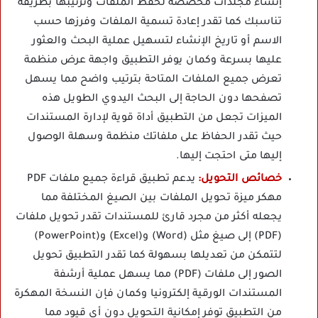
إنشاء مجلدات مخصصة لحفظ الملفات وترتيبها بطريقة
تناسبك كما تقدر إعادة تسمية الملفات وفرزها حسب
الاسم أو تاريخ الإنشاء لتسهيل عملية البحث والعثور
عليها بسرعة وكمان يوفر التطبيق واجهة عرض منظمة
تعرض جميع الملفات المتاحة بترتيب واضح مما يسهل
تصفحها دون الحاجة إلى البحث اليدوي الطويل هذه
الميزات تجعل من التطبيق أداة قوية لإدارة المستندات
حيث تقدر الحفاظ على ملفاتك منظمة وسهلة الوصول
إليها متى احتجت إليها.
خصائص التحويل:
يدعم تطبيق قراءة جميع ملفات PDF
مهكر ميزة تحويل الملفات بين الصيغ المختلفة مما
يجعله أكثر من مجرد قارئ للمستندات تقدر تحويل ملفات
(PDF) إلى صيغ مثل (Word) و(Excel) و(PowerPoint)
لتتمكن من تعديلها بسهولة كما تقدر التطبيق تحويل
الصور إلى ملفات (PDF) مما يسهل عملية أرشفة
المستندات الورقية إلكترونيا وكمان فإن النسخة المهكرة
من التطبيق توفر إمكانية التحويل دون أي قيود مما