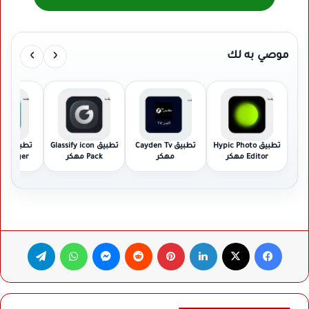
›
‹
موصي به لك
تطبيق Hypic Photo
تطبيق Cayden Tv
تطبيق Glassify icon
تطبي
Editor مهكر
مهكر
Pack مهكر
Manager مهك
فيسبوك
‫X
لينكدإن
بينتيريست
ماسنجر
واتساب
تيلقرام