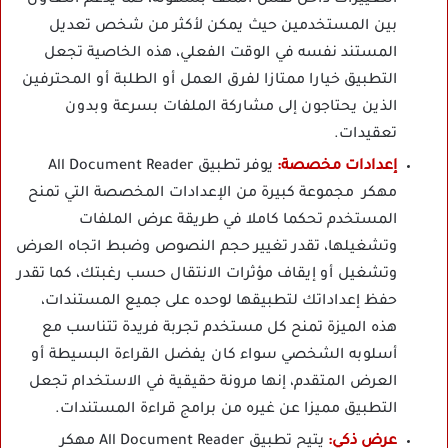
التغييرات داخل نفس الملف بسهولة، كما يدعم التعاون
بين المستخدمين حيث يمكن لأكثر من شخص تعديل
المستند نفسه في الوقت الفعلي، هذه الخاصية تجعل
التطبيق خيارا ممتازا لفرق العمل أو الطلبة أو المحترفين
الذين يحتاجون إلى مشاركة الملفات بسرعة وبدون
تعقيدات.
إعدادات مخصصة:
يوفر تطبيق All Document Reader
مهكر مجموعة كبيرة من الإعدادات المخصصة التي تمنح
المستخدم تحكما كاملا في طريقة عرض الملفات
وتشغيلها، تقدر تغيير حجم النصوص وضبط اتجاه العرض
وتشغيل أو إيقاف مؤثرات الانتقال حسب رغبتك، كما تقدر
حفظ إعداداتك لتطبيقها لوحده على جميع المستندات،
هذه الميزة تمنح كل مستخدم تجربة فريدة تتناسب مع
أسلوبه الشخصي سواء كان يفضل القراءة البسيطة أو
العرض المتقدم، إنها مرونة حقيقية في الاستخدام تجعل
التطبيق مميزا عن غيره من برامج قراءة المستندات.
عرض ذكي:
يتيح تطبيق All Document Reader مهكر