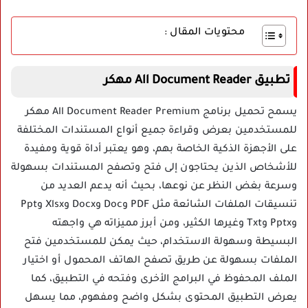
محتويات المقال :
تطبيق All Document Reader مهكر
يسمح تحميل برنامج All Document Reader Premium مهكر
للمستخدمين بعرض وقراءة جميع أنواع المستندات المختلفة
على الأجهزة الذكية الخاصة بهم، وهو يعتبر أداة قوية ومفيدة
للأشخاص الذين يحتاجون إلى فتح وتصفح المستندات بسهولة
وسرعة بغض النظر عن نوعها، بحيث أنه يدعم العديد من
تنسيقات الملفات الشائعة مثل PDF وDoc وDocx وXlsx وPpt
وPptx وTxt وغيرها الكثير، ومن أبرز مميزاته هي واجهته
البسيطة وسهولة الاستخدام، حيث يمكن للمستخدمين فتح
الملفات بسهولة عن طريق تصفح الهاتف المحمول أو اختيار
الملف المحفوظ في البرامج الأخرى وفتحه في التطبيق، كما
يعرض التطبيق المحتوى بشكل واضح ومفهوم، مما يسهل