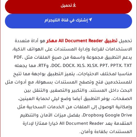
تحميل
إشترك في قناة التليجرام
تحميل
تطبيق All Document Reader مهكر
هو أداة متعددة
الاستخدامات لقراءة وإدارة المستندات على الهواتف الذكية،
يدعم التطبيق مجموعة واسعة من صيغ الملفات مثل PDF،
DOC، DOCX، XLS، XLSX، PPT، PPTX، TXT، وRTF، مما يجعله
مناسبا لمختلف الاحتياجات، يتميز التطبيق بواجهة مما تتيح
للمستخدمين فتح وتصفح المستندات بسهولة، مع أدوات مثل
البحث داخل المستند، والتكبير والتصغير، والتنقل بين
الصفحات، يوفر التطبيق أيضا وضع ليلي لحماية العينين،
وإمكانية الوصول إلى الملفات من الخدمات السحابية مثل
Google Drive وDropbox، بفضل ميزات الأمان والتنظيم
المتقدمة يعد All Document Reader خيارا ممتازا لإدارة
المستندات بكفاءة وأمان.