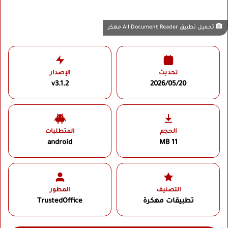
تحميل تطبيق All Document Reader مهكر
تحديث
الإصدار
v3.1.2
2026/05/20
الحجم
المتطلبات
android
11 MB
التصنيف
المطور
تطبيقات مهكرة
TrustedOffice‏