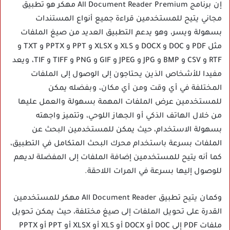
إن برنامج All Document Reader Premium مهكر هو تطبيق
مجاني يتيح للمستخدمين قراءة جميع أنواع المستندات
بسهولة ويسر، وهو يدعم التطبيق العديد من صيغ الملفات
مثل PDF و DOC و DOCX و XLS و XLSX و PPT و PPTX و TXT و
RTF و CSV و BMP و JPG و JPEG و GIF و PNG و TIFF و TIF، ويعد
مفيدا للأشخاص الذين يحتاجون إلى الوصول إلى الملفات
المختلفة في أي وقت ومن أي مكان، وبفضله يمكن
للمستخدمين عرض الملفات المهمة بسهولة والعمل عليها
من خلال الهاتف الذكي أو الجهاز اللوحي، وتتميز واجهته
بسهولة الاستخدام، حيث يمكن للمستخدمين البحث عن
الملفات بسرعة باستخدام محرك البحث المتكامل في التطبيق،
كما أنه يتيح للمستخدمين إضافة الملفات إلى المفضلة لديهم
للوصول إليها بسرعة في المرات اللاحقة.
وكمان يتيح تطبيق All Document Reader مهكر للمستخدمين
القدرة على تحويل الملفات إلى صيغ مختلفة، حيث يمكن تحويل
ملفات PDF إلى DOC أو DOCX أو XLS أو XLSX أو PPT أو PPTX