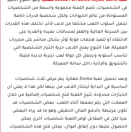
لعبة Zooba Fun Battle Royale Game مهكرة
وهو التنوع الكبير
في الشخصيات، تضم اللعبة مجموعة واسعة من الشخصيات
المستوحاة من عالم الحيوانات ولكل شخصية قدرات خاصة
تجعل أسلوب اللعب مختلفا من لاعب لآخر، تختلف هذه القدرات
بين السرعة العالية والقفز لمسافات بعيدة والقدرة على
الاختفاء أو تنفيذ هجمات قوية تؤثر بشكل مباشر على مجريات
المعركة، هذا التنوع يمنح اللاعب حرية اختيار الشخصية التي
تناسب أسلوبه ويجعل كل جولة لعب تجربة جديدة مليئة
بالتشويق والإثارة داخل ساحة المعركة.
وبعد تحميل لعبة Zooba مهكرة يتم عرض ثلاث شخصيات
أساسية في البداية ليختار اللاعب من بينها لكن هذا لا يعني أن
الخيارات محدودة، تتيح اللعبة فتح شخصيات إضافية من خلال
العملات التي يتم جمعها أثناء اللعب، بعض الشخصيات قد
تكون مرتبطة بالدفع المالي الحقيقي وهو ما قد يراه البعض
عيبا لكن في المقابل توفر اللعبة شخصيات أخرى يمكن
الحصول عليها دون إنفاق أموال، يمكن فتح هذه الشخصيات