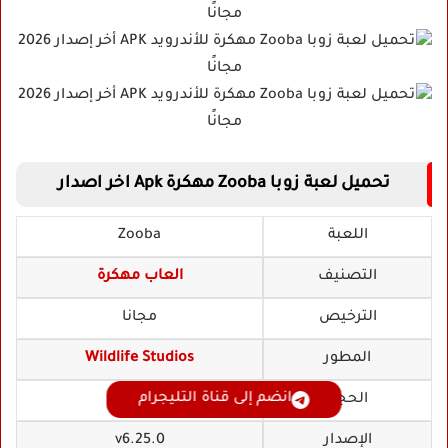
تحميل لعبة زوبا Zooba مهكرة Apk اخر اصدار
اللعبة
Zooba
التصنيف
العاب مهكرة
الترخيص
مجانا
المطور
Wildlife Studios
انضم إلى قناة التليجرام
الحجم
333 MB
الإصدار
v6.25.0