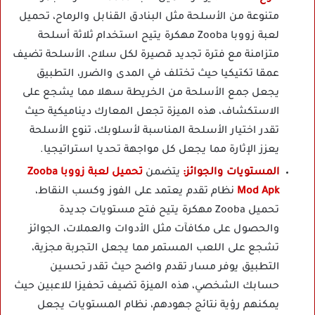
متنوعة من الأسلحة مثل البنادق القنابل والرماح، تحميل
لعبة زووبا Zooba مهكرة يتيح استخدام ثلاثة أسلحة
متزامنة مع فترة تجديد قصيرة لكل سلاح، الأسلحة تضيف
عمقا تكتيكيا حيث تختلف في المدى والضرر، التطبيق
يجعل جمع الأسلحة من الخريطة سهلا مما يشجع على
الاستكشاف، هذه الميزة تجعل المعارك ديناميكية حيث
تقدر اختيار الأسلحة المناسبة لأسلوبك، تنوع الأسلحة
يعزز الإثارة مما يجعل كل مواجهة تحديا استراتيجيا.
المستويات والجوائز:
يتضمن
تحميل لعبة زووبا Zooba
Mod Apk
نظام تقدم يعتمد على الفوز وكسب النقاط،
تحميل Zooba مهكرة يتيح فتح مستويات جديدة
والحصول على مكافآت مثل الأدوات والعملات، الجوائز
تشجع على اللعب المستمر مما يجعل التجربة مجزية،
التطبيق يوفر مسار تقدم واضح حيث تقدر تحسين
حسابك الشخصي، هذه الميزة تضيف تحفيزا للاعبين حيث
يمكنهم رؤية نتائج جهودهم، نظام المستويات يجعل