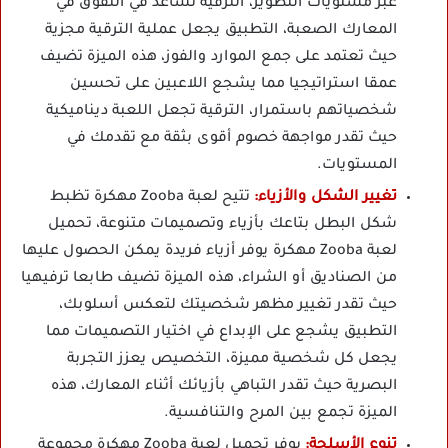
عبر مستويات التطوير، الترقية تساعد في التفوق في
المعارك الصعبة، التطبيق يجعل عملية الترقية مجزية
حيث تعتمد على جمع الموارد والفوز، هذه الميزة تضيف
عمقا استراتيجيا مما يشجع اللاعبين على تحسين
شخصياتهم باستمرار، الترقية تجعل اللعبة ديناميكية
حيث تقدر مواجهة خصوم أقوى بثقة مع تقدمك في
المستويات.
تغيير الشكل والأزياء:
تتيح لعبة Zooba مهكرة تظبط
شكل البطل بتاعك بأزياء وتصميمات متنوعة، تحميل
لعبة Zooba مهكرة يوفر أزياء فريدة يمكن الحصول عليها
من الصناديق أو الشراء، هذه الميزة تضيف طابعا ترفيهيا
حيث تقدر تغيير مظهر شخصيتك لتعكس أسلوبك،
التطبيق يشجع على الإبداع في اختيار التصميمات مما
يجعل كل شخصية مميزة، التخصيص يعزز التجربة
البصرية حيث تقدر التباهي بأزيائك أثناء المعارك، هذه
الميزة تجمع بين المرح والتنافسية.
تنوع الأسلحة:
يوفر تحميل لعبة Zooba مهكرة مجموعة