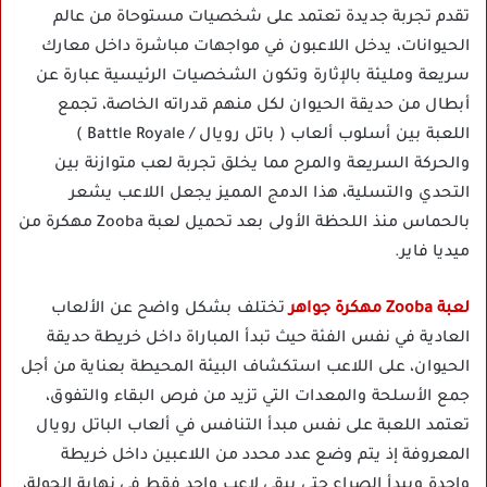
تقدم تجربة جديدة تعتمد على شخصيات مستوحاة من عالم
الحيوانات، يدخل اللاعبون في مواجهات مباشرة داخل معارك
سريعة ومليئة بالإثارة وتكون الشخصيات الرئيسية عبارة عن
أبطال من حديقة الحيوان لكل منهم قدراته الخاصة، تجمع
اللعبة بين أسلوب ألعاب ( باتل رويال / Battle Royale )
والحركة السريعة والمرح مما يخلق تجربة لعب متوازنة بين
التحدي والتسلية، هذا الدمج المميز يجعل اللاعب يشعر
بالحماس منذ اللحظة الأولى بعد تحميل لعبة Zooba مهكرة من
ميديا فاير.
لعبة Zooba مهكرة جواهر
تختلف بشكل واضح عن الألعاب
العادية في نفس الفئة حيث تبدأ المباراة داخل خريطة حديقة
الحيوان، على اللاعب استكشاف البيئة المحيطة بعناية من أجل
جمع الأسلحة والمعدات التي تزيد من فرص البقاء والتفوق،
تعتمد اللعبة على نفس مبدأ التنافس في ألعاب الباتل رويال
المعروفة إذ يتم وضع عدد محدد من اللاعبين داخل خريطة
واحدة ويبدأ الصراع حتى يبقى لاعب واحد فقط في نهاية الجولة،