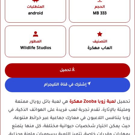
الحجم
المتطلبات
android
333 MB
التصنيف
المطور
العاب مهكرة
Wildlife Studios‏
تحميل
إشترك في قناة التليجرام
تحميل
لعبة زوبا Zooba مهكرة
هي لعبة باتل رويال ممتعة
ومليئة بالإثارة، تقدم تجربة لعب فريدة على الهواتف الذكية، في
زوبا يتنافس اللاعبون في معارك جماعية عبر خرائط متنوعة،
حيث يمكن اختيار شخصيات حيوانية مختلفة، كل منها يتمتع
بمهارات وقدرات خاصة، تتميز اللعبة برسوميات ملونة وجذابة،