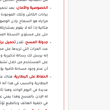
من احتمالية المسح الخاطئ لتل
الخصوصية والأمان:
بيانات الكاش وتلك الموجودة
مزاياه هو السماح بإذن الوصو
مثالية إذا أنه لا يقوم بمشا
حتى على مستوى النسخة المه
جدولة المسح:
تقدر
تحميل برنامج Zero Cleaner
عدد المرات التي تريدها على م
إنه يرسل لك رسالة تذكيرية وب
على المستخدم من خلال تشغيل
أن عدم وجود مساحة كافية يؤث
الحفاظ على البطارية:
البطارية والسبب في هذا أنه ا
عديدة في اليوم الواحد وهنا ت
له الإذن بالمسح وهذا يعني عد
في خلفية الهاتف وبالطبع تؤثر