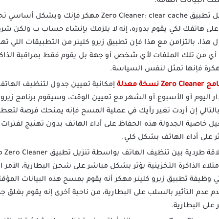
ك البيانات الهامة.
بعد تحميل تطبيق Zero Cleaner: clear cache مهكر 
 على هاتفك لكي يقوم بدوره، إنه لا يلزمك بإنشاء حساب ب ولكن ش
ل هذا، بالتزامن مع هذا فإن تطبيق زيرو كلينر من التطبيقات اللي
ركة أي من تلك الملفات لأي شخص أو جهة بل يقوم فقط بمراقبة الذاك
كرة فإنها تمثل لنفس السياسة.
 نسخة معدلة
إمكانية تعيين جدول لتنظيف الهاتف 
دار اليوم أو الأسبوع أو الشهر مع تعيين الوقت، وسيقوم برنامج زي
التالي إن أردت تغير رأيك في عملية المسح فإنه يمنحك فرصة لتعطيل
 خاصية الجدولة هذه الحفاظ على أداء الهاتف بدون تهنيج لفترات
ر على أداء الهاتف بشكل كلي.
هناك
متلاء الذاكرة التخزينية يؤثر بشكل مباشر على شحن البطارية، الأمر
أتي وظيفة تطبيق زيرو كلينر مهكر أنه يقوم بمسح هذه البيانات المؤ
م عدم التأثير بالسلب على البطارية، من ناحية آخرى إنه يقوم بغلق ج
 على البطارية.