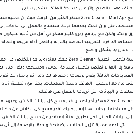
ر، الملفات، الفيديوهات التي ترسل لك عبر مختلف التطبيقات مثل 
 الهاتف وهذا بالطبع يؤثر على مساحة الهاتف بشكل سلبي.
بيديك تنزيل برنامج Zero Cleaner Mod Apk مهكر الكثير من الو
د مسحها، حتى وإن قمت بحذفها فإنك ستحتاج بالفعل إلى الذهاب إلى
 وقت، ولكن مع برنامج زيرو كلينر مهكر في أقل من ثانية سيكون كل
احة الذاكرة التخزينية الخاصة بك، إنه بالفعل أداة مريحة وفعالة
ف الآندرويد بشكل واضح.
المهمة الأساسية لتحميل تطبيق Zero Cleaner مهكر للاندر
ضافية إذا أنها لا تقتصر بتحليل مساحة الكاش ومسحها ولكن حتى الم
الفيديوهات التالفة يقوم برصدها وحصرها لك ومن ثم يرسل لك تقري
ذف من كلا الجهتين الهاتف وسلة المهملات، بهذا فإن تطبيق زيرو ك
لملفات و البيانات التي تريدها بالفعل على هاتفك.
إن تنزيل برنامج Zero Cleaner مهكر آخر اصدار تقدر مسح كل بيانات الكاش
 مساحتها، بجانب هذا إنه بيخليك تقدر مسح كل الكاش من مختلف
ى بيانات الكاش لكل تطبيق، مثلاً إنه تقدر من مسح بيانات الكاش ا
 التي تدعم عملية تنزيل الملفات بضغطة واحدة، بالإضافة إلى أن هذ