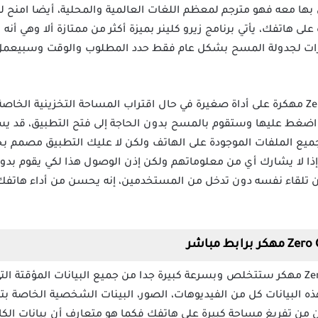
مل بها معه فهو مترجم لمعظم اللغات العالمية والمحلية، أيضا امنح ل
لى هاتفك، يأتي برنامج زيرو كلينر بميزة أكثر من ممتازة ألا وهي أ
يارات لجدولة المسح بشكل عام فقط حدد المطلوب والوقت وسبيعمل ا
يحتوي تطبيق Zero Cleaner Mod Apk مهكرة على أداة صغيرة في حال اقتراب المساحة التخزي
ة اضغط عليها وستقوم بالمسح بدون الحاجة إلى فتح التطبيق، قد ي
ميع الملفات الموجودة على الهاتف ولكن لا عليك التطبيق مصمم بحما
 لا يشارك أي من معلوماتهم ولكن إذن الوصول هذا لكي يقوم بدوره
تلقاء نفسه دون تدخل من المستخدمين، إنه يحسن من أداء هاتفك 
بتنزيل برنامج Zero Cleaner Premium مهكر ستتخلص وبسرعة كبيرة جدا من جميع البيانات ا
 البيانات كل من الفيديوهات، الصور، البينات الشخصية الخاصة ب
 من تفريغ مساحة كبيرة على هاتفك فكما هو متعارف أن بيانات ا