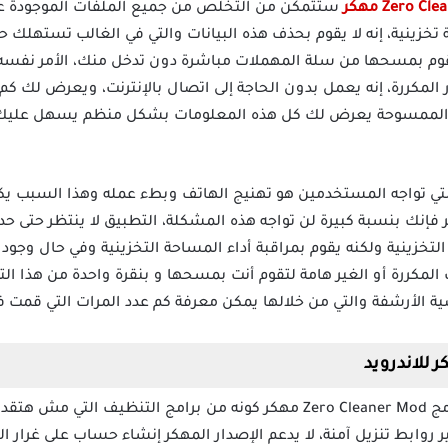
ستتمكن من التخلص من جميع الملفات الموجودة عل
زينية، إنه لا يقوم بحذف هذه البيانات والتي في الغالب تستهلك حي
وم بمسحها من سلة المهملات مباشرة دون تدخل منك، الأمر نفسه ي
لمكررة، إنه يعمل بدون الحاجة إلى اتصال بالإنترنت، ويعرض لك كم م
 الممسوحة يعرض لك كل هذه المعلومات بشكل منظم يسهل عليك 
لتي تواجه المستخدمين هو تهنيج الهاتف وبطء عمله وهذا السبب يك
 لتطبيق Zero Cleaner مهكر فإنك بنسبة كبيرة لن تواجه هذه المشكلة، التطبيق لا ينتظر
 التخزينية ولكنه يقوم بمراقبة أداء المساحة التخزينية وفي حال وجو
لمكررة أو الغير هامة لتقوم أنت بمسحها و بنقرة واحدة من هذا ال
اصية الأرشفة والتي من خلالها يمكن معرفة كم عدد المرات التي قمت 
الكثير يبحث عن روابط لتحميل برنامج Zero Cleaner Mod مهكر كونه من برامج 
ير روابط تنزيل آمنة، لا يدعم الإصدار المهكر إنشاء حساب على غرار ال