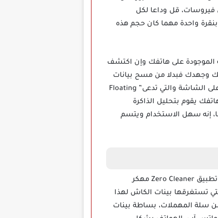
 فيروسات، قل وداعا لكل
بنقرة واحدة مهما كان حجم هذه
ة الموجودة على هاتفك وإن اكتشف
تك وجهدك فبدلا من مسح بيانات
الكاش بشكل يدوي الأمر الذي يحتاج منك بالفعل إلى وقت طويل فقط اضغط على العلامة التي تظهر على الشاشة والتي تدعى” Floating
تفك يقوم بتحليل الذاكرة
ا، إنه سهل الاستخدام ويتسم
كل الملفات والصور والفيديوهات المتعلقة بالتطبيقات المثبتة على هاتفك سيقوم تطبيق Zero Cleaner مهكر
تي تستغرقها بينات الكاش لهذا
ن سلة المهملات، بساطة بينات