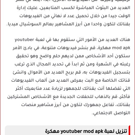
ترفيهية وغيرها من الفيديوهات الأخرى، ابدأ أيضا في نشر
العديد من البثوث المباشرة لكسب المتابعين، عليك إدارة
الوقت جيدا من خلال تحميل عدد لا نهائي من الفيديوهات
بقناتك لتكون واحدا من أبرز المشاهير بعالم السوشيال ميديا.
هناك العديد من الأمور التي ستقوم بها في لعبة youtuber
mod apk مهكرة، قم بنشر فيديوهات متنوعة، في بادئ الأمر
ستكون أحد الأشخاص ممن لديهم حلم واضح وهو تحقيق
رغبته في الشهرة ومن ثم ابدأ في تحديد المجال الذي ترغب
بتسجيل الفيديوهات به، قم بربح العديد من الأموال وانشئ
قناتك الخاصة مع البت بعرض العديد من ألعاب الفيديوهات
التي تفضلها أنت بقناتك للجمهور لزيادة عدد متابعيك أكثر
فأكثر، قم بالذهاب للحفلات الجديدة مع الأشخاص المشتركين
بقناتك، تفاعل جمهورك لتكون من أبرز مشاهير منصات
التواصل الاجتماعي.
تنزيل لعبة youtuber mod apk مهكرة