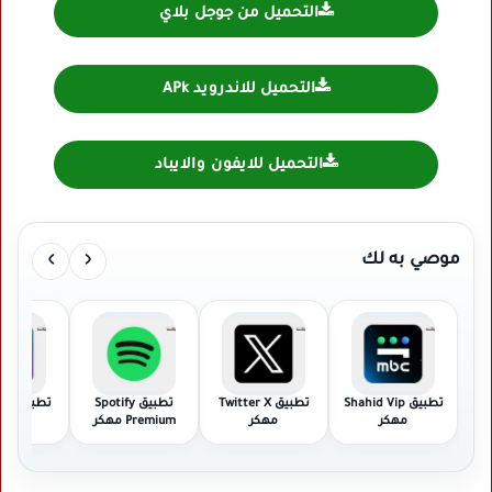
التحميل من جوجل بلاي
التحميل للاندرويد APk
التحميل للايفون والايباد
›
‹
موصي به لك
تطبيق Shahid Vip
تطبيق Twitter X
تطبيق Spotify
تطبي
مهكر
مهكر
Premium مهكر
مهك