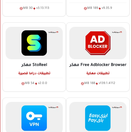
30 MB
v3.13.113
189 MB
v9.35.9
Free Adblocker Browser
مهكر
StoReel
مهكر
تطبيقات مهكرة
تطبيقات دراما قصيرة
54 MB
v2.0.0
188 MB
v139.1.4112