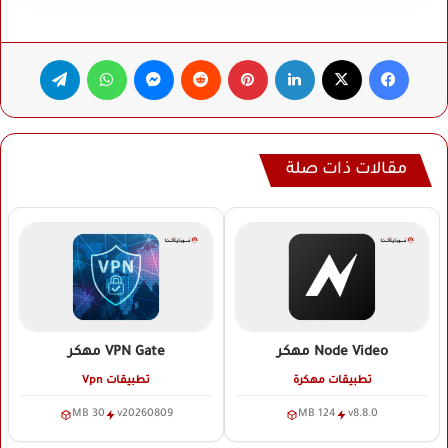
فيسبوك
‫X
لينكدإن
بينتيريست
ماسنجر
واتساب
تيلقرام
مقالات ذات صلة
Node Video
مهكر
VPN Gate
مهكر
تطبيقات مهكرة
تطبيقات Vpn
30 MB
v20260809
124 MB
v8.8.0