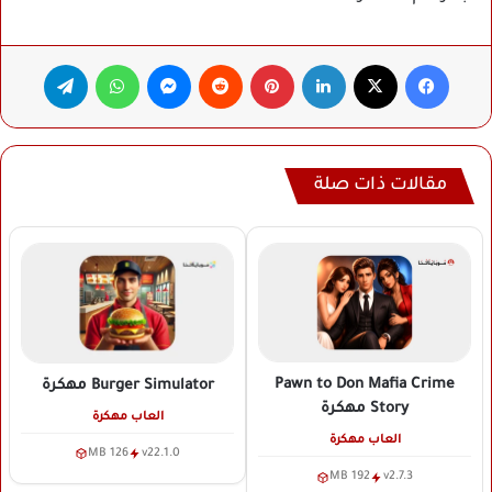
فيسبوك
‫X
لينكدإن
بينتيريست
ماسنجر
واتساب
تيلقرام
مقالات ذات صلة
Pawn to Don Mafia Crime
Burger Simulator
مهكرة
Story
مهكرة
العاب مهكرة
العاب مهكرة
126 MB
v22.1.0
192 MB
v2.7.3