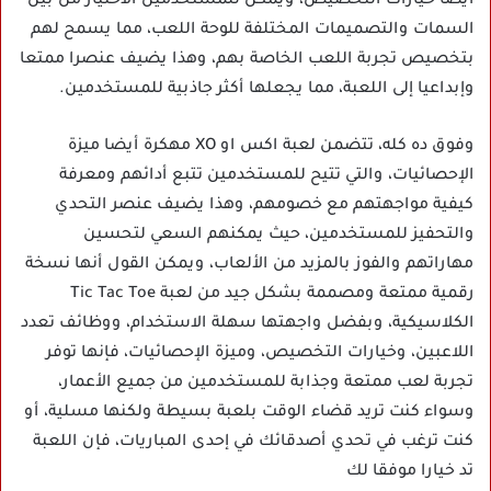
أيضا خيارات التخصيص، ويمكن للمستخدمين الاختيار من بين
السمات والتصميمات المختلفة للوحة اللعب، مما يسمح لهم
بتخصيص تجربة اللعب الخاصة بهم، وهذا يضيف عنصرا ممتعا
وإبداعيا إلى اللعبة، مما يجعلها أكثر جاذبية للمستخدمين.
وفوق ده كله، تتضمن لعبة اكس او XO مهكرة أيضا ميزة
الإحصائيات، والتي تتيح للمستخدمين تتبع أدائهم ومعرفة
كيفية مواجهتهم مع خصومهم، وهذا يضيف عنصر التحدي
والتحفيز للمستخدمين، حيث يمكنهم السعي لتحسين
مهاراتهم والفوز بالمزيد من الألعاب، ويمكن القول أنها نسخة
رقمية ممتعة ومصممة بشكل جيد من لعبة Tic Tac Toe
الكلاسيكية، وبفضل واجهتها سهلة الاستخدام، ووظائف تعدد
اللاعبين، وخيارات التخصيص، وميزة الإحصائيات، فإنها توفر
تجربة لعب ممتعة وجذابة للمستخدمين من جميع الأعمار،
وسواء كنت تريد قضاء الوقت بلعبة بسيطة ولكنها مسلية، أو
كنت ترغب في تحدي أصدقائك في إحدى المباريات، فإن اللعبة
تد خيارا موفقا لك