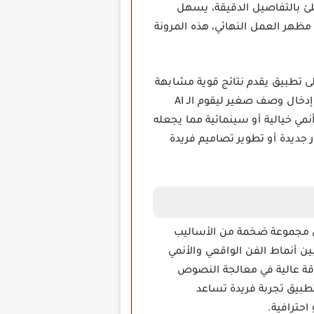
لئ بالتفاصيل الدقيقة، يسهل
ظهر العمل النهائي، هذه المرونة
لهواتف خيارا مثاليا لمن يحتاج إلى تطبيق يقدم نتائج قوية مشابهة
لتلك التي توفرها أشهر منصات الـ AI، يتميز التطبيق بسهولة الاستخدام حيث لا يحتاج المستخدم سوى إدخال وصف صغير ليقوم الـ AI
مي خيالية أو سينمائية مما يجعله
جديدة أو تطوير تصاميم فريدة
قعية وأنمي وVFX ستتمكن من الوصول إلى مجموعة ضخمة من الأساليب
بين أنماط الفن الواقعي والأنمي
دقة عالية في معالجة النصوص
تطبيق تجربة فريدة تساعد
حترافية.