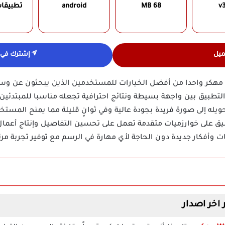
v3
68 MB
android
تطبيقا
ميل
إشترك في ق
يعد تحميل تطبيق WOMBO Dream مهكر واحدا من أفضل الخيارات للمستخدمين الذين يبح
ية باستخدام الـ AI، يجمع التطبيق بين واجهة بسيطة ونتائج احترافية تجعله مناسبا ل
له إلى صورة فريدة بجودة عالية وفي ثوانٍ قليلة مما يمنح المستخد
طبيق على خوارزميات متقدمة تعمل على تحسين التفاصيل وإنتاج أعم
يات وأفكار جديدة دون الحاجة لأي مهارة في الرسم مع توفير تجربة مر