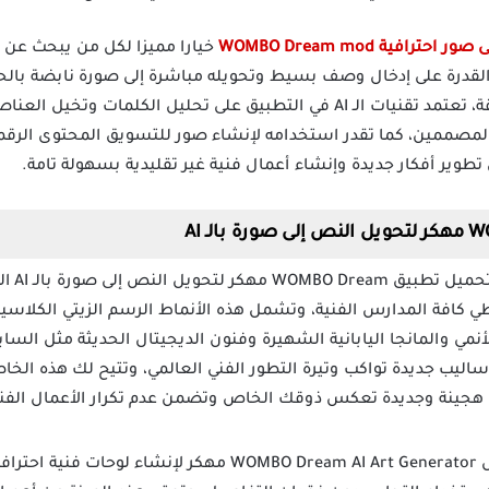
رافية WOMBO Dream mod
خيارا مميزا لكل من يبحث عن ط
قدرة على إدخال وصف بسيط وتحويله مباشرة إلى صورة نابضة بالحي
مستويات عالية من التفاصيل والدقة، تعتمد تقنيات الـ AI في التطبيق على تحلي
لمصممين، كما تقدر استخدامه لإنشاء صور للتسويق المحتوى الرقمي
طوير أفكار جديدة وإنشاء أعمال فنية غير تقليدية بسهولة تامة.
تقدر م
 كافة المدارس الفنية، وتشمل هذه الأنماط الرسم الزيتي الكلاسيك
لأنمي والمانجا اليابانية الشهيرة وفنون الديجيتال الحديثة مثل السا
اليب جديدة تواكب وتيرة التطور الفني العالمي، وتتيح لك هذه الخ
ئج هجينة وجديدة تعكس ذوقك الخاص وتضمن عدم تكرار الأعمال الف
يضمن لك تنزيل WOMBO Dream AI Art Generator مهكر لإ