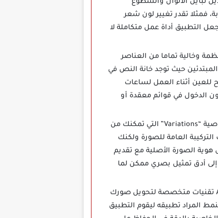
يل تباين الألوان والسطوع
صورة عبر الكتابة، فمثلا تقدر تغيير لون شعر
جعل التطبيق أداة عمل متكاملة لا
يفة ومنظمة وخالية تماما من العناصر
المبتدئين حيث توجد خانة النص في
 للعين أثناء العمل لساعات
ن الدخول في قوائم معقدة أو
يتيح تحميل برنامج WOMBO Dream مهكر بديل Midjourney وDALL-E للهواتف خاصية “Variations” التي تمكنك من
لتركيبة العامة للصورة ولكنك
ة أو تجربة زوايا إضاءة مختلفة، حيث يقوم الـ AI بالحفاظ على هوية الصورة الأصلية مع تقديم
إلى أدق تمثيل بصري ممكن لما
يستخدم WOMBO Dream مهكر لإنشاء الخلفيات والشعارات والأفاتار باستخدام AI تقنيات متخصصة لتحويل صورك
اختيار النمط المراد تطبيقه ليقوم التطبيق