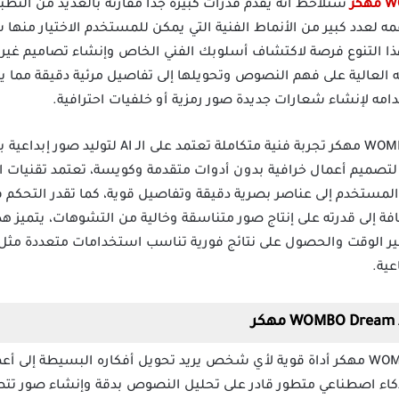
ستلاحظ أنه يقدم قدرات كبيرة جداً مقارنة بالعديد من الت
تطبيق هو دعمه لعدد كبير من الأنماط الفنية التي يمكن للمستخدم الاختيار من
ك هذا التنوع فرصة لاكتشاف أسلوبك الفني الخاص وإنشاء تصاميم غير 
ته العالية على فهم النصوص وتحويلها إلى تفاصيل مرئية دقيقة مما ي
مه لإنشاء شعارات جديدة صور رمزية أو خلفيات احترافية.
يمنحك تطبيق WOMBO Dream apk mod مهكر تجربة فنية
تصميم أعمال خرافية بدون أدوات متقدمة وكويسة، تعتمد تقنيات ا
لمستخدم إلى عناصر بصرية دقيقة وتفاصيل قوية، كما تقدر التحكم في
 إلى قدرته على إنتاج صور متناسقة وخالية من التشوهات، يتميز هذا
ر الوقت والحصول على نتائج فورية تناسب استخدامات متعددة مثل
عية.
يعتبر WOMBO Dream AI Art Generator مهكر أداة قوية لأي شخص يريد تحويل أفكاره ال
ى ذكاء اصطناعي متطور قادر على تحليل النصوص بدقة وإنشاء صور 