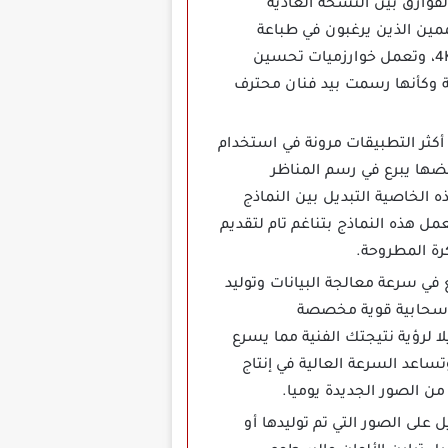
لفوارق بين النسخة العادية
مين الذين يرغبون في طباعة
أعمالهم على قمصان أو لوحات جدارية كبيرة أو حتى استخدامها كخلفيات لشاشات عالية الوضوح 4K، وتعمل خوارزميات تحسين
جة وكأنها رسمت بيد فنان محترف
ق ذكاء اصطناعي لإنشاء صور رقمية مجانية WOMBO Dream كأحد أكثر التطبيقات مرونة في استخدام
فبعضها يبرع في رسم المناظر
الخاصية التبديل بين النماذج
 هذه النماذج بتناغم تام لتقديم
رة المطروحة.
سرعة معالجة البيانات وتوليد
دم سحابية قوية مخصصة
 لرؤية نتيجتك الفنية مما يسرع
ساعد السرعة العالية في إنتاج
ن الصور الجديدة يوميا.
ح لك بالتعديل على الصور التي تم توليدها أو