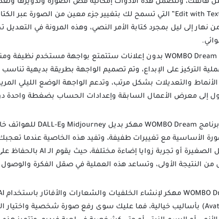
من هاتفك، وتتضمن هذه الأدوات إمكانية قص الصورة وتدويرها وتعد
والتشبع، بالإضافة إلى ميزة “Edit with Text” التي تسمح لك بتغيير جزء معين من ال
 نهار إلى ليل بمجرد كتابة الأمر النصي، وهذه المرونة في التعديل ت
ائي.
عند تحميل WOMBO Dream بدون إعلانات ستتمتع بواجهة مستخدم نظ
لية التركيز على الإبداع، وتم تصميم الواجهة بطريقة بديهية تناسب 
أنماط والتعديلات بشكل مرتب، وتدعم الواجهة الوضع الليلي المريح
ول إلى معرض الأعمال السابقة وإعدادات الحساب بضغطة واحدة دو
ة الأساسية مع تغييرات طفيفة، وتفيد هذه الخاصية عندما تعجبك ا
ترغب في تغيير بعض التفاصيل الصغير
من النتيجة الأولى، وتساعد هذه العملية في صقل الفكرة والوصول 
الشخصية إلى صور رمزية (Avatars) بأساليب خيالية، فما عليك سوى رفع صورة شخصية و