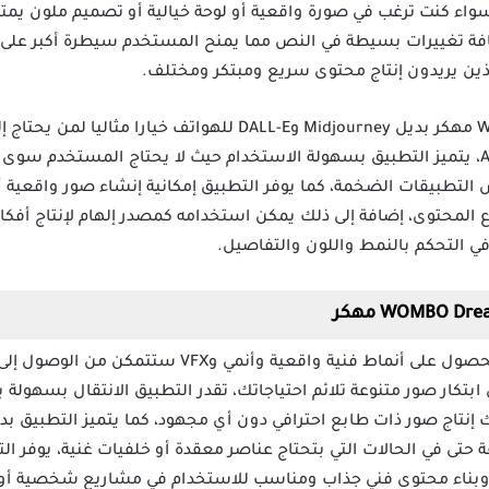
واء كنت ترغب في صورة واقعية أو لوحة خيالية أو تصميم ملون يمت
افة تغييرات بسيطة في النص مما يمنح المستخدم سيطرة أكبر على م
ذين يريدون إنتاج محتوى سريع ومبتكر ومختلف.
أصبح تحميل برنامج WOMBO Dream مهكر بديل Midjourney وDALL-E ل
 التطبيقات الضخمة، كما يوفر التطبيق إمكانية إنشاء صور واقعية أن
لمحتوى، إضافة إلى ذلك يمكن استخدامه كمصدر إلهام لإنتاج أفكار 
في التحكم بالنمط واللون والتفاصيل.
عند تنزيل WOMBO Dream مهكر للحصول على أنماط فنية وا
 ابتكار صور متنوعة تلائم احتياجاتك، تقدر التطبيق الانتقال بسهولة 
ك إنتاج صور ذات طابع احترافي دون أي مجهود، كما يتميز التطبيق ب
 حتى في الحالات التي بتحتاج عناصر معقدة أو خلفيات غنية، يوفر ال
بناء محتوى فني جذاب ومناسب للاستخدام في مشاريع شخصية أو ا