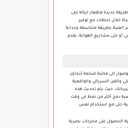
ريقة جديدة لإظهار خياله على
اة خلال لحظات مع توفير
ل الكلمات وتخيل العناصر الفنية بطريقة متناسقة وجذابة
 أو حتى مشاريع الهواية، يقدم
ن خلال تحميل تطبيق WOMBO Dream مهكر لتحويل النص إلى صورة بالـ AI الوصول إلى مكتبة ضخمة تتجاوز
ي والفن السريالي والواقعية
يبربانك، حيث يتم تحديث هذه
اصية دمج أكثر من نمط في وقت
نية حتى مع استخدام نفس
نشاء لوحات فنية احترافية الحصول على مخرجات بصرية