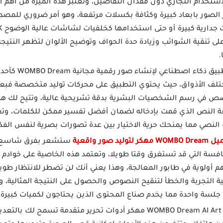
استخدام التجاري دون فقدان التفاصيل، وتعتبر هذه الميزة من أهم ا
الصور بابعاد كبيرة وكثافة بكسلات مرتفعة، وهو أمر ضروري للمصم
لى تنقية الشوائب وزيادة حدة الحواف وتوضيح الألوان لتظهر النتي
.
يصنف أفضل تطبي
دة لتلبية مختلف الأذواق، حيث يحتوي التطبيق على محركات توليد متخصصة 
ص في رسم الشخصيات البشرية بدقة تشريحية عالية، وتتيح لك هذه 
عة النص الذي قمت بإدخاله لضمان أفضل تفسير ممكن للكلمات، وتعمل
لنصي مما يمنحك حرية الاختيار بين عدة تصورات بصرية لنفس الفك
W مهكر لتوليد صور واقعية
ستشعر بفرق شاسع في 
نافسة التي قد تستغرق وقتا طويلا، وتعتمد هذه الخاصية على خوا
أولوية في طابور المعالجة، وهذا يعني أنك لن تضطر للانتظار طويلا
التجربة والخطأ لتنقيح النصوص والحصول على النتيجة المثالية، وت
لسة واحدة مما يخدم صناع المحتوى الذين يحتاجون لكميات كبيرة م
يقدم WOMBO Dream AI Art Generator مهكر أدوات تحرير متقدمة تسم