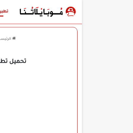
تطبي
الرئيسي
تحميل تطبيق WOMBO Dream مهكر للأندرويد APK أخر