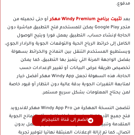
مدفوع.
بعد
تثبيت برنامج Windy Premium مهكر
أو حتى تحميله من
متجر Google Play يمكن للمستخدم فتح التطبيق مباشرة دون
الحاجة لإنشاء حساب، التطبيق يعمل فورا ويتيح الوصول
الكامل إلى خرائط الرياح الحية والتوقعات الجوية والرادار الجوي،
ويستطيع المستخدم التنقل بين النماذج والخرائط بسهولة
بفضل الواجهة المرنة التي يتميز بها التطبيق، كما يمكن
تخصيص طريقة عرض البيانات أو تغيير الإعدادات حسب
الحاجة، هذه السهولة تجعل Windy App مهكر أفضل خيار
لمتابعة التغيرات الجوية بدقة عالية دون انتظار أو قيود خاصة
لمن يحتاج المعلومات بشكل سريع مستمر.
تتضمن النسخة المهكرة من Windy App Pro مهكر للاندرويد
فتح جميع الأدوات المدفوعة بشكل كامل مثل النماذج الجوية
انضم إلى قناة التليجرام
المتقدمة وتنبيهات الطقس المخصصة وخيار العمل بدون
اتصال، كما تم إزالة الإعلانات المنبثقة نهائيا لتوفير تجربة