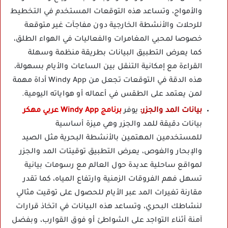
والأمواج، وتساعد هذه التوقعات المستخدم في التخطيط
للرحلات والأنشطة الخارجية دون مفاجآت غير متوقعة
خصوصا لمحبي المغامرات والفعاليات في الهواء الطلق،
كما يعرض التطبيق البيانات بطريقة منظمة وسهلة
القراءة مع إمكانية التنقل بين الساعات والأيام بسهولة،
هذه الدقة في التوقعات تجعل من Windy App أداة مهمة
لمن يعتمد على الطقس في أعماله أو هواياته اليومية.
بيانات المد والجزر:
يوفر
برنامج Windy App عربي مهكر
بيانات دقيقة للمد والجزر وهي ميزة أساسية
للمستخدمين المهتمين بالأنشطة البحرية مثل الصيد
والإبحار والغوص، يعرض التطبيق توقيتات المد والجزر
لمواقع ساحلية عديدة حول العالم مع رسومات بيانية
تسهل فهم الفروقات الزمنية وارتفاع المياه، كما تقدر
مقارنة تغيرات المد عبر الأيام للحصول على توقيت مثالي
لنشاطك البحري، وتساعد هذه البيانات في اتخاذ قرارات
آمنة أثناء التواجد على الشواطئ أو فوق القوارب، وبفضل