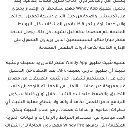
بشكل آمن ومباشر دون الحاجة لتنزيل ملفات إضافية، بعد
تحميل تطبيق Windy App مهكر ستلاحظ أن الإصدار يحتوي
على تحسينات واضحة من حيث الأداء وسرعة تحميل الخرائط،
ولأن هدفنا توفير تجربة خالية من المشكلات فإن الروابط
المقدمة يتم فحصها بدقة قبل نشرها، كل ذلك يجعل نسخة
مهكر خيارا مثاليا للمستخدمين الذين يريدون الحصول على
الإدارة الكاملة لكافة أدوات الطقس المتقدمة.
عملية تثبيت تطبيق Windy App مهكر للاندرويد بسيطة وتشبه
تثبيت أي تطبيق خارجي بصيغة APK، بعد الانتهاء من التحميل
يجب على المستخدم تشغيل خيار تثبيت التطبيقات من مصادر
غير معروفة عبر إعدادات الأمان في الجهاز ثم التوجه إلى ملف
التطبيق والضغط عليه لبدء التثبيت، خلال ثوانٍ قليلة سيكون
البرنامج جاهزا للعمل بكافة أدواته، ولا بتحتاج عملية التثبيت أي
خطوات إضافية أو إعدادات معقدة، ومع إتمام التثبيت يمكن
البدء مباشرة في استخدام الخرائط والرادارات والبيانات الجوية
المتقدمة التي يوفرها Windy Pro مهكر دون الحاجة لأي اشتراك