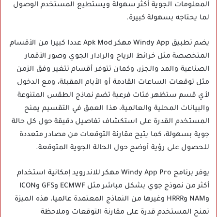
المعلومات الجوية أكثر سهولة ويستطيع المستخدم الوصول
لما يحتاجه بسهولة كبيرة.
يضم تطبيق Windy App مهكر Apk Mod عددا كبيرا من الأقسام
المتخصصة مثل خرائط الرياح والرادار الجوي وصور الأقمار
الصناعية والمد والجزر، وكمان تتوفر أقسام تتغير وفق الزمن
مثل توقعات الساعات القادمة أو الأيام المقبلة، ومع الدخول
لأي قسم ستظهر فئات فرعية تضم نماذج الطقس المتنوعة
والبيانات المحلية والعالمية، هذا العمق في التقسيم يمنح
المستخدم القدرة على استكشاف تفاصيل دقيقة حول كل حالة
جوية بسهولة، كما يتيح مقارنة التوقعات من مصادر متعددة
للحصول على رؤية أوضح حول الحالة الجوية المتوقعة.
يوفر برنامج Windy App Pro مهكر للاندرويد إمكانية استخدام
أكثر من نموذج جوي بشكل مباشر مثل ECMWF وGFS وICON
وNAM وHRRR وغيرها من النماذج المعتمدة عالميا، هذه الميزة
تمنح المستخدم قدرة على مقارنة التوقعات وملاحظة