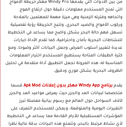
من بين الأدوات التي يقدمها Windy Pro مهكر خريطة الأمواج
التي تمنح المستخدم معلومات دقيقة حول ارتفاع الموج
واتجاهه وفترته الزمنية وهي ميزة مهمة للمهتمين بالملاحة
وركوب الأمواج والصيد البحري، وتتيح الخريطة رؤية تفصيلية
تسهل فهم حالة البحر بشكل واضح مما يساعد في التخطيط
للنشاطات البحرية بأمان واحترافية، كما تقدم الأداة خيارات
عديدة لتغيير أسلوب العرض وجعل البيانات أكثر وضوحا، ومع
كثرة الطبقات المتاحة يستطيع المستخدم اختيار المعلومات
المناسبة له، هذه المرونة تجعل التطبيق أداة متقدمة في تحليل
الظروف البحرية بشكل فوري ودقيق.
يقدم
برنامج Windy App مهكر بدون إعلانات Apk Mod
قسما
متخصصا لبيانات المد والجزر حيث يعرض مواعيد المد والجزر
لآلاف السواحل حول العالم مع رسوم بيانية مفصلة تبرز
التغيرات اليومية والمتوقعة، ويمكن للمستخدم التعرف على
المؤشرات المستقبلية للأيام القادمة مما يساعد في التخطيط
لأي نشاط مرتبط بالبحر، وتتمتع هذه البيانات بدقة عالية نظرا