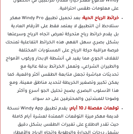
Windy مدفوع مهكر خيارا ممتازا للراغبين في الحصول
على معلومات طقس احترافية.
خرائط الرياح الحية:
بعد تحميل تطبيق Windy Pro مهكر
ستلاحظ أن التطبيق لا يعتمد فقط على الأرقام العادية
بل يقدم خرائط رياح متحركة تعرض اتجاه الرياح وسرعتها
بشكل بصري سهل الفهم، هذه الخرائط التفاعلية تمنحك
فرصة مراقبة حركة الرياح على المستويات المختلفة
للغلاف الجوي مما يفيد في أنشطة الإبحار وركوب الأمواج
والطيران الشراعي، وتعمل الخرائط بدقة عالية مع
تحديثات مباشرة تجعل متابعة الطقس أكثر واقعية، كما
يمكن تكبير وتصغير الخريطة لتحديد مناطق معينة، ومع
هذا الأسلوب البصري يصبح تحليل الجو أسرع وأكثر
وضوحا للمبتدئين والمحترفين على حد سواء.
توقعات مفصلة لـ 10 أيام:
يقدم تطبيق Windy App نسخة
قديمة مهكر ميزة التوقعات الممتدة لعشرة أيام كاملة
حيث تقدر الاطلاع على تغيرات الطقس بشكل دقيق
يشمل درجات الحرارة والرطوبة واتجاه الرياح والأمطار