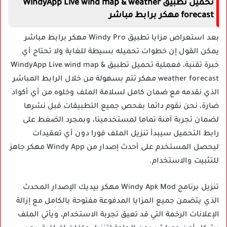
تحميل تطبيق WindyApp Live wind map & weather
forecast مهكر برابط مباشر
بعد استعراض مزايا تطبيق Windy Pro مهكر برابط مباشر
يمكن القول إن خطوات تحميله بسيطة للغاية ولا تحتاج أي
خبرة تقنية، فعملية تحميل تطبيق WindyApp Live wind map &
weather forecast مهكر تتم بسهولة من خلال الرابط المباشر
الذي نقدمه مع ضمان كامل لسلامة الملف وخلوه من أي أكواد
ضارة، نحن نقوم دائما بفحص جميع التطبيقات قبل نشرها
لضمان تجربة آمنة تماما لمستخدمينا، وبمجرد الضغط على
رابط التحميل سيبدأ تنزيل الملف فورا دون أي تعقيدات
ليحصل المستخدم على أحدث إصدار من Windy App مهكر جاهز
للتثبيت والاستخدام.
تنزيل برنامج Windy Apk Mod مهكر بيديك الإصدار المحدث
الذي يتضمن جميع المزايا المدفوعة مفتوحة بالكامل مع إزالة
الإعلانات الرخمة التي قد تعيق تجربة الاستخدام، ويأتي الملف