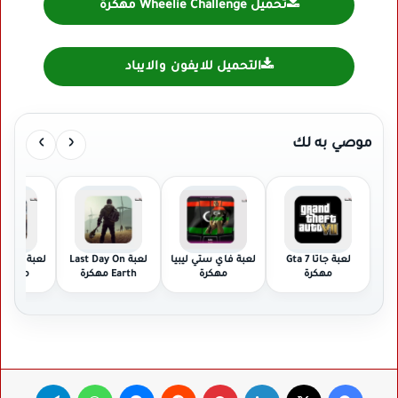
تحميل Wheelie Challenge مهكرة
التحميل للايفون والايباد
›
‹
موصي به لك
لعبة جاتا 7 Gta
لعبة فاي ستي ليبيا
لعبة Last Day On
لعبة te
مهكرة
مهكرة
Earth مهكرة
Obb مهكرة
فيسبوك
‫X
لينكدإن
بينتيريست
ماسنجر
واتساب
تيلقرام