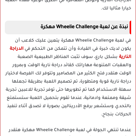
الدراجات النارية وخوض المغامرة في الطرق الوعرة فهذه اللعبة
خيارا مثاليا لك.
نبذة عن لعبة Wheelie Challenge مهكرة
في لعبة Wheelie Challenge مهكرة يتعين عليك كلاعب أن
يكون لديك خبرة في القيادة وأن تتمكن من التحكم في
الدراجة
النارية
بشكل بارع، سوف تثبت المناظر الطبيعية الصعبة
والعقبات المتنوعة مهاراتك كقائد دراجة نارية الوقت وبمرور
الوقت هتقدر فتح الكثير من المضامير وتتوفر لك الفرصة لاختيار
دراجة نارية قوية ومتطورة، تم تصميم اللعبة بطريقة تجعلها
سهلة الاستخدام كما تم تطويرها حتى توفر تجربة للاعبين تجربة
شيقة وممتعة وادمانية، عندما تقوم بتحميل اللعبة ستستمتع
بالتحدي وستشعر برفع الأدرينالين بصورة لا تصدق أثناء تنفيذ
الحركات بنجاح.
عندما تنتهي الجولة في لعبة Wheelie Challenge مهكرة هتقدر