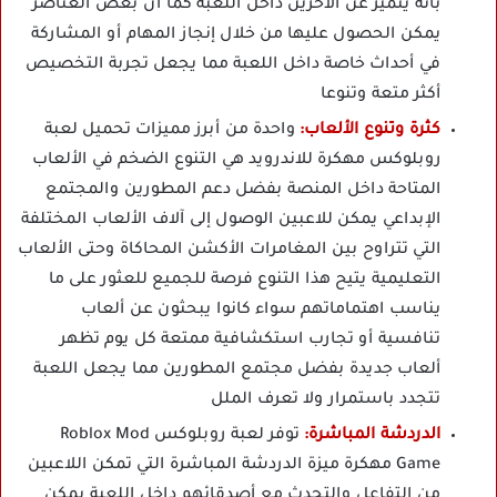
بأنه يتميز عن الآخرين داخل اللعبة كما أن بعض العناصر
يمكن الحصول عليها من خلال إنجاز المهام أو المشاركة
في أحداث خاصة داخل اللعبة مما يجعل تجربة التخصيص
أكثر متعة وتنوعا
كثرة وتنوع الألعاب:
واحدة من أبرز مميزات تحميل لعبة
روبلوكس مهكرة للاندرويد هي التنوع الضخم في الألعاب
المتاحة داخل المنصة بفضل دعم المطورين والمجتمع
الإبداعي يمكن للاعبين الوصول إلى آلاف الألعاب المختلفة
التي تتراوح بين المغامرات الأكشن المحاكاة وحتى الألعاب
التعليمية يتيح هذا التنوع فرصة للجميع للعثور على ما
يناسب اهتماماتهم سواء كانوا يبحثون عن ألعاب
تنافسية أو تجارب استكشافية ممتعة كل يوم تظهر
ألعاب جديدة بفضل مجتمع المطورين مما يجعل اللعبة
تتجدد باستمرار ولا تعرف الملل
الدردشة المباشرة:
توفر لعبة روبلوكس Roblox Mod
Game مهكرة ميزة الدردشة المباشرة التي تمكن اللاعبين
من التفاعل والتحدث مع أصدقائهم داخل اللعبة يمكن