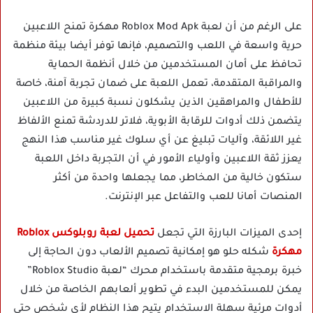
على الرغم من أن لعبة Roblox Mod Apk مهكرة تمنح اللاعبين
حرية واسعة في اللعب والتصميم، فإنها توفر أيضا بيئة منظمة
تحافظ على أمان المستخدمين من خلال أنظمة الحماية
والمراقبة المتقدمة، تعمل اللعبة على ضمان تجربة آمنة، خاصة
للأطفال والمراهقين الذين يشكلون نسبة كبيرة من اللاعبين
يتضمن ذلك أدوات للرقابة الأبوية، فلاتر للدردشة تمنع الألفاظ
غير اللائقة، وآليات تبليغ عن أي سلوك غير مناسب هذا النهج
يعزز ثقة اللاعبين وأولياء الأمور في أن التجربة داخل اللعبة
ستكون خالية من المخاطر، مما يجعلها واحدة من أكثر
المنصات أمانا للعب والتفاعل عبر الإنترنت.
إحدى الميزات البارزة التي تجعل
تحميل لعبة روبلوكس Roblox
مهكرة
شكله حلو هو إمكانية تصميم الألعاب دون الحاجة إلى
خبرة برمجية متقدمة باستخدام محرك “لعبة Roblox Studio”
يمكن للمستخدمين البدء في تطوير ألعابهم الخاصة من خلال
أدوات مرئية سهلة الاستخدام يتيح هذا النظام لأي شخص حتى