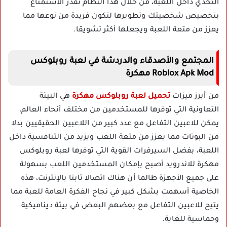
التحدي داخل اللعبة، من خلال هذا النظام تقدر الاستمتاع
بتخصيص شخصيتك وتطويرها لتكون فريدة من نوعها مما
يعزز من متعة اللعبة ويجعلها أكثر تشويقا.
المجتمع والأصدقاء والدردشة في لعبة روبلوكس
Roblox Apk Mod مهكرة
من أبرز ميزات
تحميل لعبة روبلوكس مهكرة
هي البيئة
التعاونية التي توفرها للمستخدمين من مختلف أنحاء العالم،
يمكن للاعبين التفاعل مع عدد كبير من اللاعبين الحقيقيين بدلا
من البوتات مما يعزز من متعة اللعب ويزيد من التنافسية داخل
اللعبة، بفضل السيرفرات القوية التي توفرها لعبة روبلوكس
مهكرة للاندرويد أصبح بإمكان المستخدمين اللعب بسهولة
على جميع الأجهزة طالما أن هناك اتصالا ثابتا بالإنترنت، هذه
الخاصية أسهمت بشكل كبير في نجاح الفكرة العامة للعبة مما
يتيح للاعبين التفاعل مع بعضهم البعض في بيئة ديناميكية
وحماسية للغاية.