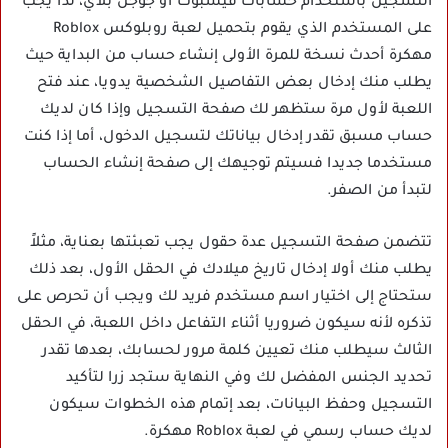
التسجيل باستخدام حسابات فيسبوك أو جوجل بلاي، لذا يجب
على المستخدم الذي يقوم بتحميل لعبة روبلوكس Roblox
مهكرة أحدث نسخة للمرة الأولى إنشاء حساب من البداية حيث
يطلب منك إدخال بعض التفاصيل الشخصية يدويا، عند فتح
اللعبة لأول مرة ستظهر لك صفحة التسجيل وإذا كان لديك
حساب مسبق تقدر إدخال بياناتك لتسجيل الدخول، أما إذا كنت
مستخدما جديدا فسيتم توجيهك إلى صفحة إنشاء الحساب
لتبدأ من الصفر.
تتضمن صفحة التسجيل عدة حقول يجب تعبئتها بعناية، مثلاً
يطلب منك أولا إدخال تاريخ ميلادك في الحقل الأول، بعد ذلك
ستحتاج إلى اختيار اسم مستخدم فريد لك ويجب أن تحرص على
تذكره لأنه سيكون ضروريا أثناء التفاعل داخل اللعبة، في الحقل
الثالث سيطلب منك تعيين كلمة مرور لحسابك، بعدها تقدر
تحديد الجنس المفضل لك وفي النهاية ستجد زرا لتأكيد
التسجيل وحفظ البيانات، بعد إتمام هذه الخطوات سيكون
لديك حساب رسمي في لعبة Roblox مهكرة.