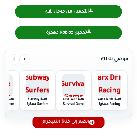
التحميل من جوجل بلاي
تحميل Roblox مهكرة
›
‹
موصي به لك
لعبة Carx Drift
لعبة Last War
لعبة Subway
لعبة e
Racing مهكرة
Survival Game
Surfers مهكرة
Simulator مهكر
مهكرة
انضم إلى قناة التليجرام