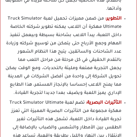
بالتقدم، هذه الخاصية تجعل كل شاحنة فريدة في أسلوبها
وأدائها.
التطوير:
من ضمن مميزات تحميل لعبة Truck Simulator
Ultimate مهكرة أن اللاعب يمكنه تطوير شركته الخاصة
داخل اللعبة، يبدأ اللاعب بشاحنة بسيطة وبيعمل تنفيذ
المهام وجمع الأرباح حتى يتمكن من توسيع شركته وزيادة
عدد الشاحنات والسائقين، يتيح هذا النظام الشعور
بالتقدم الحقيقي في كل مرحلة من مراحل اللعب مما
يجعل التجربة ممتعة ومليئة بالتحديات، ومع الوقت يمكن
تحويل الشركة إلى واحدة من أفضل الشركات في المدينة
مما يمنح اللاعب إحساسا بالإنجاز المستمر، هذا الطابع
الإداري يميز اللعبة ويضيف بعدا جديدا لتجربة القيادة.
التأثيرات البصرية:
تضم لعبة Truck Simulator Ultimate
مهكرة مجموعة من التأثيرات البصرية المميزة التي تعزز
تجربة القيادة داخل اللعبة، تشمل هذه التأثيرات تغير
الطقس بين الأمطار والشمس والضباب بالإضافة إلى
الانتقال بين النهار والليل بطريقة واقعية، تساعد هذه