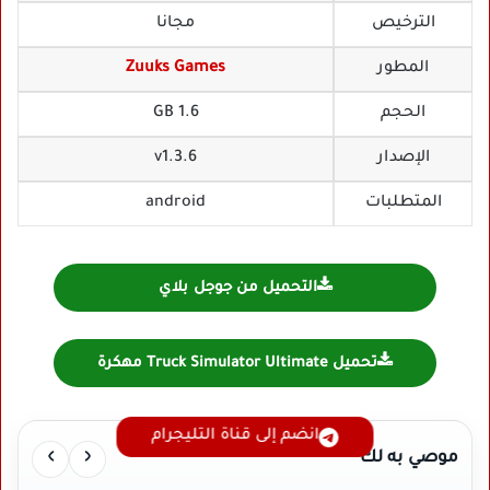
الترخيص
مجانا
المطور
Zuuks Games
الحجم
1.6 GB
الإصدار
v1.3.6
المتطلبات
android
التحميل من جوجل بلاي
تحميل Truck Simulator Ultimate مهكرة
انضم إلى قناة التليجرام
›
‹
موصي به لك