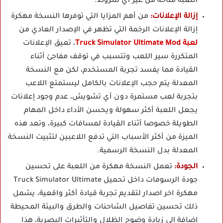
اللعبة متاحة من غير أي شروط.
إزالة الإعلانات:
من أهم المزايا التي توفرها النسخة مهكرة
إزالة الإعلانات الرخمة التي تظهر في الإصدار العادي من
لعبة Truck Simulator Ultimate Mod
، تعيق الإعلانات
المتكررة سير اللعب وتتسبب في توقف مفاجئ أثناء
القيادة مما يفسد تجربة المستخدم، لكن مع النسخة
المعدلة يتم حجب الإعلانات بالكامل ليستمتع اللاعب
بتجربة لعب مستمرة دون أي تشويش، عدم وجود إعلانات
يجعل اللعبة أكثر سهولة ويحسن الأداء داخل المهام
الطويلة خصوصا أثناء القيادة لمسافات كبيرة، وتعد هذه
الميزة من أكثر الأسباب التي تدفع اللاعبين لتثبيت النسخة
المعدلة بدل النسخة الرسمية.
الجودة:
تعمل النسخة مهكرة من اللعبة على تحسين
جودة الرسومات داخل تحميل Truck Simulator Ultimate
مهكرة اخر اصدار لتقديم تجربة قيادة أكثر واقعية، يشمل
ذلك تحسين تفاصيل الشاحنات والطرق والبيئة المحيطة
إضافة إلى زيادة وضوح الظلال والتأثيرات البصرية، هذا