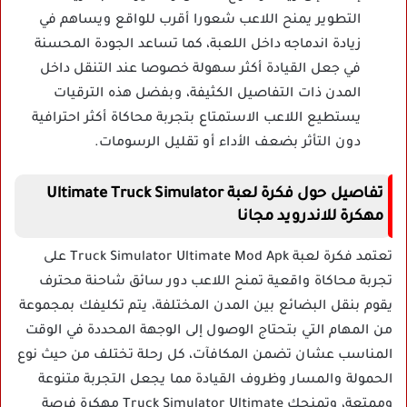
التطوير يمنح اللاعب شعورا أقرب للواقع ويساهم في
زيادة اندماجه داخل اللعبة، كما تساعد الجودة المحسنة
في جعل القيادة أكثر سهولة خصوصا عند التنقل داخل
المدن ذات التفاصيل الكثيفة، وبفضل هذه الترقيات
يستطيع اللاعب الاستمتاع بتجربة محاكاة أكثر احترافية
دون التأثر بضعف الأداء أو تقليل الرسومات.
تفاصيل حول فكرة لعبة Ultimate Truck Simulator
مهكرة للاندرويد مجانا
تعتمد فكرة لعبة Truck Simulator Ultimate Mod Apk على
تجربة محاكاة واقعية تمنح اللاعب دور سائق شاحنة محترف
يقوم بنقل البضائع بين المدن المختلفة، يتم تكليفك بمجموعة
من المهام التي بتحتاج الوصول إلى الوجهة المحددة في الوقت
المناسب عشان تضمن المكافآت، كل رحلة تختلف من حيث نوع
الحمولة والمسار وظروف القيادة مما يجعل التجربة متنوعة
وممتعة، وتمنحك Truck Simulator Ultimate مهكرة فرصة