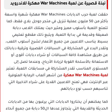
نبذة قصيرة عن لعبة War Machines مهكرة للاندرويد
حققت لعبة حرب الدبابات War Machines مهكرة شهرة واسعة
بأكثر من 50 مليون عملية تنزيل في متجر جوجل بلاي فقط، كما
تتمتع اللعبة بأسلوب مميز ومثير حيث يمتلك اللاعب دبابة
ضعيفة وقديمة في بداية اللعبة، ويتبع ذلك مقطع تعليمي
بسيط يناسب اللاعبين من جميع الأعمار لشرح أسلوب اللعب،
وتقدر البدء في المشاركة في السباقات القصيرة وترقية دباباتك
عن طريق مشاهدة كافة السباقات أو شراء دبابات أقوى أو
الاستعانة بالأسلحة القوية لزيادة الأرباح، وعندما تصل إلى
المستوى المناسب تقدر المشاركة في مسابقات اللعبة، تعتبر
لعبة War Machines مهكرة
من أشهر ألعاب الرماية المتوفرة
عبر الإنترنت فهي تمنح اللاعبين القدرة على شراء الذخيرة التي
تناسبهم حسب نوع دباباتهم.
كما يمكنهم أن يختاروا الدبابات التي يرغبون بها من الدبابات
الحديثة والقديمة التي يتجاوز عددها ال50 دبابة من جميع أنحاء