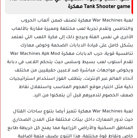
Tank Shooter game مهكرة
لعبة War Machines مهكرة تصنف ضمن ألعاب الحروب
والتنافس وتقدم تجربة لعب مختلفة ومميزة مقارنة بالألعاب
الأخرى في نفس الفئة ويرجع ذلك إلى فكرة اللعب التي تعتمد
بشكل كامل على قيادة الدبابات الضخمة وخوض معارك
تنافسية قوية، حرب الدبابات مهكرة War Machines Apk Mod
تقدم أسلوب لعب بسيط وسلس حيث يتحكم اللاعب في دبابة
ويخوض مواجهات مباشرة ضد لاعبين حقيقيين من مختلف
أنحاء العالم عبر الإنترنت، يتطلب الفوز استخدام استراتيجيات
ذكية مثل اختيار موقع الهجوم المناسب واستغلال نقاط
ضعف الخصوم لتدميرهم قبل أن يتمكنوا من الرد.
لعبة War Machines مهكرة تتميز أيضا بتنوع ساحات القتال
حيث تدور المعارك داخل بيئات مختلفة مثل المدن الصحاري
المناطق السكنية والأراضي الزراعية مما يمنح كل خريطة طابع
خاص ونقاط قوة مختلفة، هذا التنوع يضيف متعة إضافية