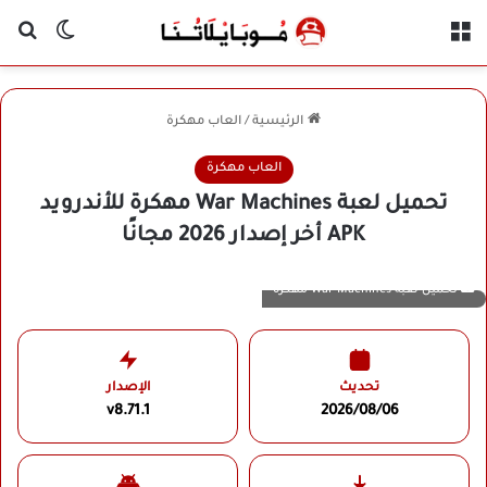
القائمة
بح
الوضع ا
الرئيسية
/
العاب مهكرة
العاب مهكرة
تحميل لعبة War Machines مهكرة للأندرويد
APK أخر إصدار 2026 مجانًا
تحميل لعبة War Machines مهكرة
تحديث
الإصدار
v8.71.1
2026/08/06