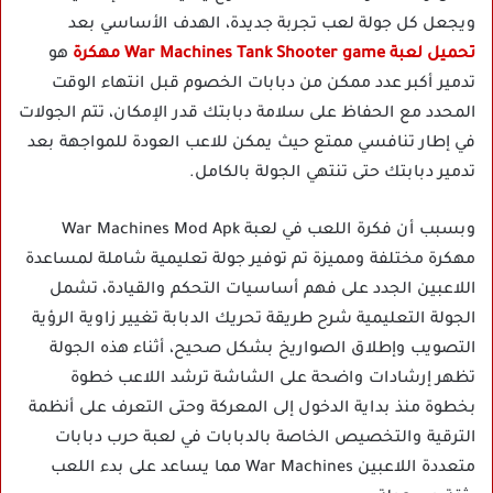
ويجعل كل جولة لعب تجربة جديدة، الهدف الأساسي بعد
تحميل لعبة War Machines Tank Shooter game مهكرة
هو
تدمير أكبر عدد ممكن من دبابات الخصوم قبل انتهاء الوقت
المحدد مع الحفاظ على سلامة دبابتك قدر الإمكان، تتم الجولات
في إطار تنافسي ممتع حيث يمكن للاعب العودة للمواجهة بعد
تدمير دبابتك حتى تنتهي الجولة بالكامل.
وبسبب أن فكرة اللعب في لعبة War Machines Mod Apk
مهكرة مختلفة ومميزة تم توفير جولة تعليمية شاملة لمساعدة
اللاعبين الجدد على فهم أساسيات التحكم والقيادة، تشمل
الجولة التعليمية شرح طريقة تحريك الدبابة تغيير زاوية الرؤية
التصويب وإطلاق الصواريخ بشكل صحيح، أثناء هذه الجولة
تظهر إرشادات واضحة على الشاشة ترشد اللاعب خطوة
بخطوة منذ بداية الدخول إلى المعركة وحتى التعرف على أنظمة
الترقية والتخصيص الخاصة بالدبابات في لعبة حرب دبابات
متعددة اللاعبين War Machines مما يساعد على بدء اللعب