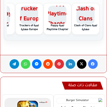
لعبة Clash of Clans
لعبة Poppy
لعبة Truckers of
لعبة
مهكرة
Playtime Chapter
Europe مهكرة
مهكر
مهكرة
فيسبوك
‫X
لينكدإن
بينتيريست
ماسنجر
واتساب
تيلقرام
مقالات ذات صلة