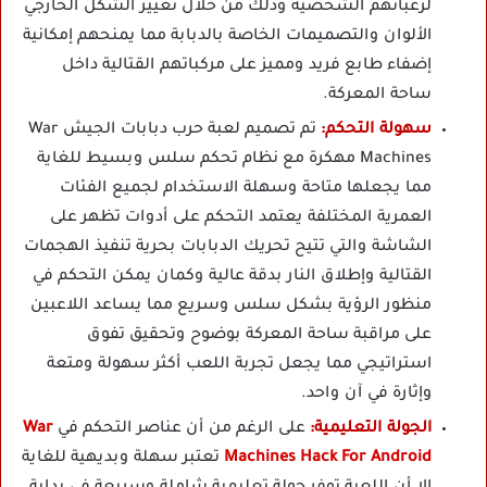
لرغباتهم الشخصية وذلك من خلال تغيير الشكل الخارجي
الألوان والتصميمات الخاصة بالدبابة مما يمنحهم إمكانية
إضفاء طابع فريد ومميز على مركباتهم القتالية داخل
ساحة المعركة.
سهولة التحكم:
تم تصميم لعبة حرب دبابات الجيش War
Machines مهكرة مع نظام تحكم سلس وبسيط للغاية
مما يجعلها متاحة وسهلة الاستخدام لجميع الفئات
العمرية المختلفة يعتمد التحكم على أدوات تظهر على
الشاشة والتي تتيح تحريك الدبابات بحرية تنفيذ الهجمات
القتالية وإطلاق النار بدقة عالية وكمان يمكن التحكم في
منظور الرؤية بشكل سلس وسريع مما يساعد اللاعبين
على مراقبة ساحة المعركة بوضوح وتحقيق تفوق
استراتيجي مما يجعل تجربة اللعب أكثر سهولة ومتعة
وإثارة في آن واحد.
الجولة التعليمية:
على الرغم من أن عناصر التحكم في
War
Machines Hack For Android
تعتبر سهلة وبديهية للغاية