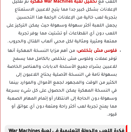
اللعب مع
تحميل لعبة War Machines مهكرة
تم تقليل
الإعلانات بشكل كبير جدا مما يتيح للاعبين الاستمتاع
بتجربة لعب خالية من الإعلانات الرخمة هذا التحسين
يجعل اللعبة أكثر سهولة وسهولة حيث يمكن التركيز على
اللعب دون أي انقطاعات أو تشتيت مما يوفر تجربة
ممتعة ومثيرة ومثالية لكل محبي ألعاب القتال والحروب.
فلوس مش بتخلص:
من أهم مزايا النسخة المهكرة أنها
توفر عملات وفلوس مش بتخلص بالكامل مما يسمح
للاعبين بشراء جميع الأسلحة الدبابات والعناصر الخاصة
بسهولة تامة في النسخة الأصلية يحتاج اللاعبون إلى
الكثير من الوقت والمجهود لجمع الأموال والموارد بينما
في النسخة المهكرة يمكن الحصول على كل شيء بسرعة
وسهولة دون الحاجة إلى الانتظار أو إتمام المهام الصعبة
مما يمنح تجربة لعب أكثر راحة ومتعة دون أي عوائق أو
قيود.
فكرة اللعب والجولة التعليمية في لعبة War Machines