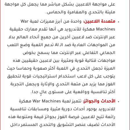
على مواجهة اللاعبين بشكل مباشر مما يجعل كل مواجهة
مليئة بالتحدي والمغامرة والحماس.
متعددة اللاعبين:
واحدة من أبرز مميزات لعبة War
Machines مهكرة للأندرويد هي أنها تقدم معارك حقيقية
عبر الإنترنت ضد لاعبين آخرين من جميع أنحاء العالم بدلا
من المواجهات العادية ضد الـ AI تدعم اللعبة وضع اللعب
الجماعي التفاعلي عبر الإنترنت مما يسمح بخوض
مواجهات قتالية قوية ومثيرة بين لاعبين حقيقيين هذه
الميزة تجعل التحدي في اللعبة أكثر صعوبة وحماسا حيث
يتوجب على كل لاعب استخدام استراتيجيات قوية لتحقيق
الفوز مما يزيد من متعة التحدي والإثارة ويجعل التجربة
أكثر تنافسية وواقعية على مستوى عالٍ جدا.
الأحداث والجوائز:
تتميز لعبة War Machines مهكرة
للاندرويد بوجود أحداث دورية مثيرة ومسابقات تنافسية
رائعة تتيح للاعبين فرصة الفوز بجوائز قيمة ومتنوعة هذه
الأحداث تضيف عنصر التشويق والتحدي المستمر داخل