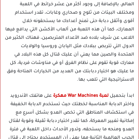
العالم، بالإضافة إلى وجود أكثر من عشر خرائط في اللعبة
ومختلف البيئات من ثلوج و صحاري وغابات، تقدر استخدام
أقوى وأثقل دبابة حتى تمنح أعداءك ما يستحقونه خلال
المعارك، كما أن هذه اللعبة من ألعاب الأكشن التي يدافع فيها
اللاعب عن شرف بلاده ضد الأعداء المتربصين، فهناك الكثير من
الدول التي تتربص ببلادك مثل اليابان وروسيا والولايات
المتحدة والصين مما يعني أن عليك قتال كل هذه البلاد في
معارك قوية تقوم على نظام الفرق أو في مناوشات فردية، كل
ما عليك هو اختيار دبابتك من العديد من الخيارات المتاحة وفق
الاستراتيجية التي تلعب بها.
ابدأ بتحميل
لعبة War Machines مهكرة
على هاتفك الأندرويد
واختر الدبابة المناسبة لخطتك حيث تستخدم الدبابة الخفيفة
في استكشاف المناطق التي تخص العدو بشكل أسرع مع
إمكانية تغيير المعركة، كما تقدر اختيار دبابة ثقيلة وقوية لقتال
العدو ومنحه ما يستحقه، وتدور الأحداث داخل اللعبة في فترة
الحرب العالمية الثانية مما يعني أن المستخدم يحتاج إلى قتال