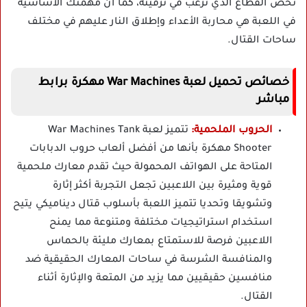
تخص القطاع الذي ترغب في ترقيته، كما أن مهمتك الأساسية
في اللعبة هي محاربة الأعداء وإطلاق النار عليهم في مختلف
ساحات القتال.
خصائص تحميل لعبة War Machines مهكرة برابط
مباشر
الحروب الملحمية:
تتميز لعبة War Machines Tank
Shooter مهكرة بأنها من أفضل ألعاب حروب الدبابات
المتاحة على الهواتف المحمولة حيث تقدم معارك ملحمية
قوية ومثيرة بين اللاعبين تجعل التجربة أكثر إثارة
وتشويقا وتحديا تتميز اللعبة بأسلوب قتال ديناميكي يتيح
استخدام استراتيجيات مختلفة ومتنوعة مما يمنح
اللاعبين فرصة للاستمتاع بمعارك مليئة بالحماس
والمنافسة الشرسة في ساحات المعارك الحقيقية ضد
منافسين حقيقيين مما يزيد من المتعة والإثارة أثناء
القتال.