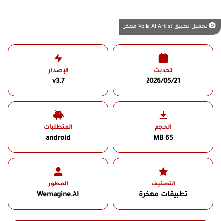
تحميل تطبيق Voila AI Artist مهكر
تحديث
الإصدار
v3.7
2026/05/21
الحجم
المتطلبات
android
65 MB
التصنيف
المطور
تطبيقات مهكرة
Wemagine.AI‏