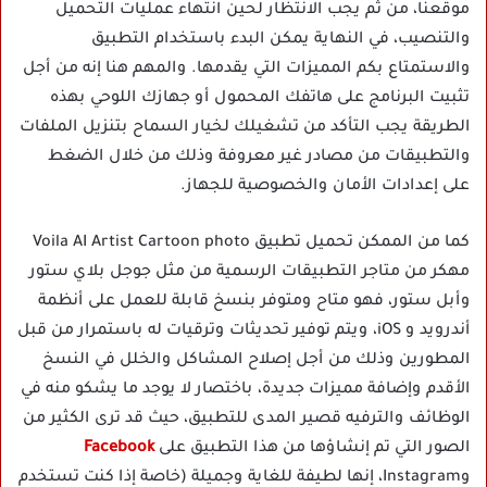
موقعنا، من ثم يجب الانتظار لحين انتهاء عمليات التحميل
والتنصيب، في النهاية يمكن البدء باستخدام التطبيق
والاستمتاع بكم المميزات التي يقدمها. والمهم هنا إنه من أجل
تثبيت البرنامج على هاتفك المحمول أو جهازك اللوحي بهذه
الطريقة يجب التأكد من تشغيلك لخيار السماح بتنزيل الملفات
والتطبيقات من مصادر غير معروفة وذلك من خلال الضغط
على إعدادات الأمان والخصوصية للجهاز.
كما من الممكن تحميل تطبيق Voila AI Artist Cartoon photo
مهكر من متاجر التطبيقات الرسمية من مثل جوجل بلاي ستور
وأبل ستور، فهو متاح ومتوفر بنسخ قابلة للعمل على أنظمة
أندرويد و iOS، ويتم توفير تحديثات وترقيات له باستمرار من قبل
المطورين وذلك من أجل إصلاح المشاكل والخلل في النسخ
الأقدم وإضافة مميزات جديدة، باختصار لا يوجد ما يشكو منه في
الوظائف والترفيه قصير المدى للتطبيق، حيث قد ترى الكثير من
الصور التي تم إنشاؤها من هذا التطبيق على
Facebook
وInstagram، إنها لطيفة للغاية وجميلة (خاصة إذا كنت تستخدم