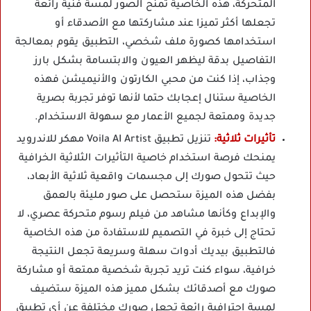
المتحركة، هذه الخاصية تمنح الصور لمسة فنية رائعة
تجعلها أكثر تميزا عند مشاركتها مع الأصدقاء أو
استخدامها كصورة ملف شخصي، التطبيق يقوم بمعالجة
التفاصيل بدقة ليظهر العيون والابتسامة بشكل بارز
وجذاب، إذا كنت من محبي الكارتون والأنيميشن فهذه
الخاصية ستنال إعجابك حتما لأنها توفر تجربة بصرية
جديدة وممتعة لجميع الأعمار مع سهولة الاستخدام.
تأثيرات ثلاثية:
تنزيل تطبيق Voila AI Artist مهكر للاندرويد
يمنحك فرصة استخدام خاصية التأثيرات الثلاثية الخرافية
حيث تتحول صورك إلى مجسمات واقعية ثلاثية الأبعاد،
بفضل هذه الميزة ستحصل على صور مليئة بالعمق
والإبداع وكأنها مشاهد من فيلم رسوم متحركة عصري، لا
تحتاج إلى خبرة في التصميم للاستفادة من هذه الخاصية
فالتطبيق بيديك أدوات سهلة وسريعة تجعل النتيجة
خرافية، سواء كنت تريد تجربة شخصية ممتعة أو مشاركة
صورك مع أصدقائك بشكل مميز هذه الميزة ستضيف
لمسة احترافية رائعة تجعل صورك مختلفة عن أي تطبيق