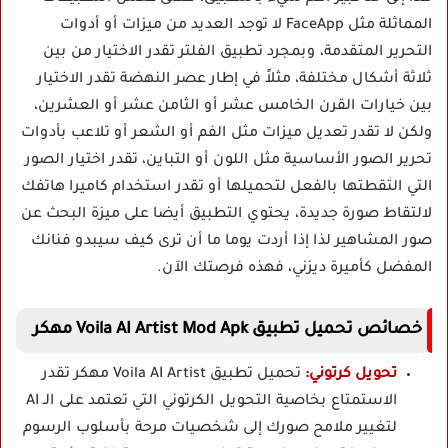
المماثلة مثل FaceApp لا توجد العديد من ميزات أو أدوات
التحرير المتقدمة، وبمجرد تطبيق الفلتر تقدر الاختيار من بين
ثلاثة أشكال مختلفة، مثلاً في إطار عصر النهضة تقدر الاختيار
بين خيارات القرن الخامس عشر أو الثامن عشر أو العشرين،
ولكن لا تقدر تعديل ميزات مثل الفم أو الشعر أو تلاعب بأدوات
تحرير الصور الأساسية مثل اللون أو التباين، تقدر اختيار الصور
التي التقطتها بالفعل لتحميلها أو تقدر استخدام كاميرا هاتفك
لالتقاط صورة جديدة، يحتوي التطبيق أيضا على ميزة البحث عن
صور المشاهير لذا إذا أردت يوما ما أن ترى كيف سيبدو فنانك
المفضل كأميرة ديزني، فهذه فرصتك الآن.
خصائص تحميل تطبيق Voila AI Artist Mod Apk مهكر
تحويل كرتوني:
تحميل تطبيق Voila AI Artist مهكر تقدر
الاستمتاع بخاصية التحويل الكرتوني التي تعتمد على الـ AI
لتغيير ملامح صورك إلى شخصيات مرحة بأسلوب الرسوم