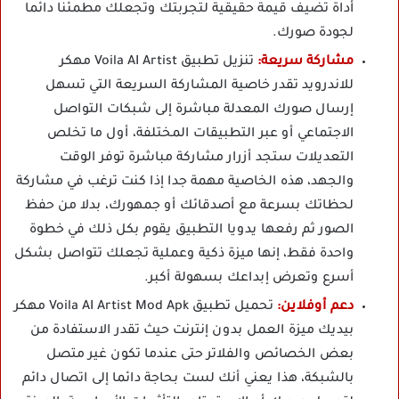
أداة تضيف قيمة حقيقية لتجربتك وتجعلك مطمئنا دائما
لجودة صورك.
مشاركة سريعة:
تنزيل تطبيق Voila AI Artist مهكر
للاندرويد تقدر خاصية المشاركة السريعة التي تسهل
إرسال صورك المعدلة مباشرة إلى شبكات التواصل
الاجتماعي أو عبر التطبيقات المختلفة، أول ما تخلص
التعديلات ستجد أزرار مشاركة مباشرة توفر الوقت
والجهد، هذه الخاصية مهمة جدا إذا كنت ترغب في مشاركة
لحظاتك بسرعة مع أصدقائك أو جمهورك، بدلا من حفظ
الصور ثم رفعها يدويا التطبيق يقوم بكل ذلك في خطوة
واحدة فقط، إنها ميزة ذكية وعملية تجعلك تتواصل بشكل
أسرع وتعرض إبداعك بسهولة أكبر.
دعم أوفلاين:
تحميل تطبيق Voila AI Artist Mod Apk مهكر
بيديك ميزة العمل بدون إنترنت حيث تقدر الاستفادة من
بعض الخصائص والفلاتر حتى عندما تكون غير متصل
بالشبكة، هذا يعني أنك لست بحاجة دائما إلى اتصال دائم