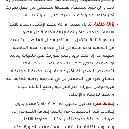
لإظهار شخصيتك وإبداعك كما أنها سهلة الاستخدام ولا
تحتاج إلى خبرة مسبقة، بفضلها ستتمكن من جعل صورك
أكثر تفاعلا وحيوية عند نشرها على السوشيال ميديا.
إزالة خلفية:
تنزيل تطبيق Voila مهكر لإنشاء رسوم ثلاثية
الأبعاد يمنحك أداة رائعة لإزالة الخلفية من الصور
بسهولة تامة، بفضل الـ AI تقدر فصل العناصر الرئيسية
عن الخلفية بدقة عالية في ثوانٍ معدودة، هذه الخاصية
مفيدة جدا إذا كنت تريد وضع صورتك على خلفيات جديدة
أو تصميم إبداعي خاص بك، كما تقدر استخدامها
لتخصيص الصور لأغراض مهنية أو شخصية، العملية لا
بتحتاج خبرة في التصميم بل هي سريعة وذكية للغاية، إنها
ميزة تجعل صورك أكثر احترافية وتفتح أمامك مجالا
واسعا للابتكار والإبداع.
إضافة نص:
تحميل تطبيق Voila AI Artist مهكر بدون
إعلانات تقدر الاستفادة من خاصية إضافة النصوص إلى
صورك بطريقة جديدة، تقدر اختيار الخطوط الألوان
وأسلوب الكتابة بما يتناسب مع تصميم الصورة، هذه