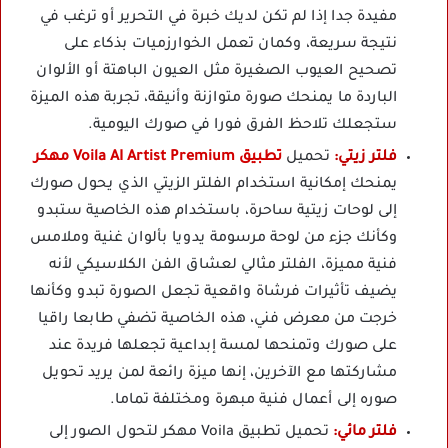
مفيدة جدا إذا لم تكن لديك خبرة في التحرير أو ترغب في
نتيجة سريعة، وكمان تعمل الخوارزميات بذكاء على
تصحيح العيوب الصغيرة مثل العيون الباهتة أو الألوان
الباردة ما يمنحك صورة متوازنة وأنيقة، تجربة هذه الميزة
ستجعلك تلاحظ الفرق فورا في صورك اليومية.
فلتر زيتي:
تحميل
تطبيق Voila AI Artist Premium مهكر
يمنحك إمكانية استخدام الفلتر الزيتي الذي يحول صورك
إلى لوحات زيتية ساحرة، باستخدام هذه الخاصية ستبدو
وكأنك جزء من لوحة مرسومة يدويا بألوان غنية وملامس
فنية مميزة، الفلتر مثالي لعشاق الفن الكلاسيكي لأنه
يضيف تأثيرات فرشاة واقعية تجعل الصورة تبدو وكأنها
خرجت من معرض فني، هذه الخاصية تضفي طابعا راقيا
على صورك وتمنحها لمسة إبداعية تجعلها فريدة عند
مشاركتها مع الآخرين، إنها ميزة رائعة لمن يريد تحويل
صوره إلى أعمال فنية مبهرة ومختلفة تماما.
فلتر مائي:
تحميل تطبيق Voila مهكر لتحول الصور إلى