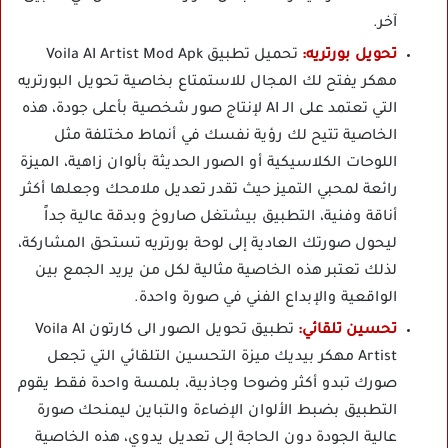
آخر.
تحويل بورتريه:
تحميل تطبيق Voila AI Artist Mod Apk
مهكر يفتح لك المجال للاستمتاع بخاصية تحويل البورتريه
التي تعتمد على الـ AI لإنتاج صور شخصية بأعلى جودة، هذه
الخاصية تتيح لك رؤية نفسك في أنماط مختلفة مثل
اللوحات الكلاسيكية أو الصور الحديثة بألوان زاهية، الميزة
رائعة لمحبي التميز حيث تقدر تعديل ملامحك وجعلها أكثر
أناقة وفنية، التطبيق بيشتغل صاروخ وبدقة عالية جداً
ليحول صورتك العادية إلى لوحة بورتريه تستحق المشاركة،
لذلك تعتبر هذه الخاصية مثالية لكل من يريد الجمع بين
الواقعية والإبداع الفني في صورة واحدة.
تحسين تلقائي:
تطبيق تحويل الصور الى كارتون Voila AI
Artist مهكر بيديك ميزة التحسين التلقائي التي تجعل
صورك تبدو أكثر وضوحا وجاذبية، بلمسة واحدة فقط يقوم
التطبيق بضبط الألوان الإضاءة والتباين ليمنحك صورة
عالية الجودة دون الحاجة إلى تعديل يدوي، هذه الخاصية