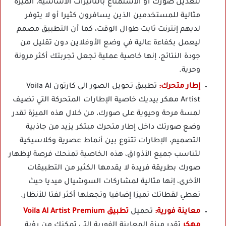
لتعديل صورك أو الاستمتاع بالتأثيرات الأساسية، الميزة
مثالية للمستخدمين الذين يسافرون كثيرا أو لا يتوفر
لديهم إنترنت ثابت طوال الوقت، كما أن التطبيق مصمم
ليعمل بكفاءة عالية في وضع الأوفلاين دون تقليل من
جودة النتائج، إنها خاصية عملية تجعل تجربتك أكثر مرونة
وحرية.
إطار متحرك:
تطبيق تحويل الصور الى كارتون Voila AI
Artist مهكر بيديك خاصية الإطارات المتحركة التي تضيف
لمسة مرحة وحيوية على صورك، من خلال هذه الميزة تقدر
وضع صورتك داخل إطار متحرك مبتكر يزيد من جاذبية
التصميم، الإطارات تتنوع بين أنماط عصرية وكلاسيكية
لتناسب جميع الأذواق، هذه الخاصية تمنحك فرصة لإظهار
صورك بطريقة فريدة لا يقدمها الكثير من التطبيقات
الأخرى، إنها مثالية لمشاركات السوشيال ميديا حيث
تعطي لقطاتك تميزا إضافيا وتجعلها أكثر لفتا للأنظار.
معاينة فورية:
تحميل
تطبيق Voila AI Artist Premium
مهكر
تقدر ميزة المعاينة الفورية التي تمكنك من رؤية