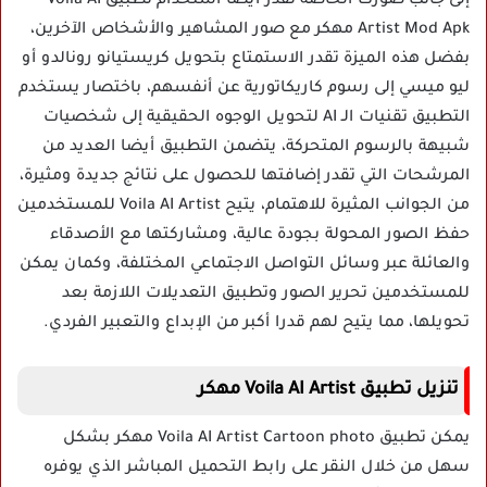
إلى جانب صورك الخاصة تقدر أيضا استخدام تطبيق Voila AI
Artist Mod Apk مهكر مع صور المشاهير والأشخاص الآخرين،
بفضل هذه الميزة تقدر الاستمتاع بتحويل كريستيانو رونالدو أو
ليو ميسي إلى رسوم كاريكاتورية عن أنفسهم، باختصار يستخدم
التطبيق تقنيات الـ AI لتحويل الوجوه الحقيقية إلى شخصيات
شبيهة بالرسوم المتحركة، يتضمن التطبيق أيضا العديد من
المرشحات التي تقدر إضافتها للحصول على نتائج جديدة ومثيرة،
من الجوانب المثيرة للاهتمام، يتيح Voila AI Artist للمستخدمين
حفظ الصور المحولة بجودة عالية، ومشاركتها مع الأصدقاء
والعائلة عبر وسائل التواصل الاجتماعي المختلفة، وكمان يمكن
للمستخدمين تحرير الصور وتطبيق التعديلات اللازمة بعد
تحويلها، مما يتيح لهم قدرا أكبر من الإبداع والتعبير الفردي.
تنزيل تطبيق Voila AI Artist مهكر
يمكن تطبيق Voila AI Artist Cartoon photo مهكر بشكل
سهل من خلال النقر على رابط التحميل المباشر الذي يوفره