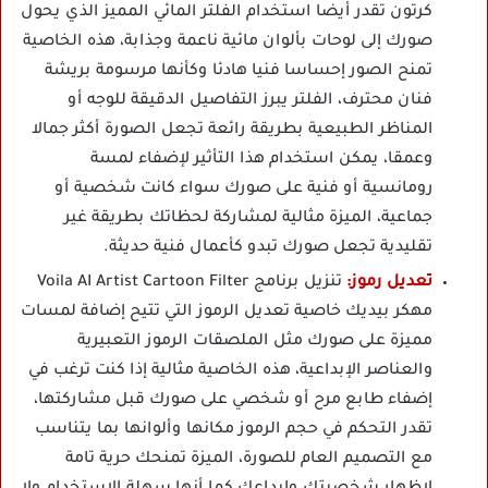
كرتون تقدر أيضا استخدام الفلتر المائي المميز الذي يحول
صورك إلى لوحات بألوان مائية ناعمة وجذابة، هذه الخاصية
تمنح الصور إحساسا فنيا هادئا وكأنها مرسومة بريشة
فنان محترف، الفلتر يبرز التفاصيل الدقيقة للوجه أو
المناظر الطبيعية بطريقة رائعة تجعل الصورة أكثر جمالا
وعمقا، يمكن استخدام هذا التأثير لإضفاء لمسة
رومانسية أو فنية على صورك سواء كانت شخصية أو
جماعية، الميزة مثالية لمشاركة لحظاتك بطريقة غير
تقليدية تجعل صورك تبدو كأعمال فنية حديثة.
تعديل رموز:
تنزيل برنامج Voila AI Artist Cartoon Filter
مهكر بيديك خاصية تعديل الرموز التي تتيح إضافة لمسات
مميزة على صورك مثل الملصقات الرموز التعبيرية
والعناصر الإبداعية، هذه الخاصية مثالية إذا كنت ترغب في
إضفاء طابع مرح أو شخصي على صورك قبل مشاركتها،
تقدر التحكم في حجم الرموز مكانها وألوانها بما يتناسب
مع التصميم العام للصورة، الميزة تمنحك حرية تامة