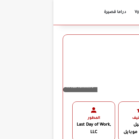
بحث عن
الوضع المظلم
دراما قصيرة
Virtual Families 3
نيف
المطور
يل
Last Day of Work,
موبايل
LLC