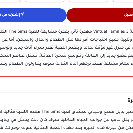
حميل
إشترك في قن
عزيزي القارئ نود
ية وتلبية جميع احتياجات أفرادها مثل الطعام والمال والسكن، أما 
ي منزل غير مؤثث تماما وبتقدم اللعبة تقدر شراء أثاث جديد وتوسيع 
نضم عضو جديد إلى العائلة وتتوسع شجرة العائلة، تتمثل عناصر التح
 مهام مختلفة فعند تركهم أمام الثلاجة سوف يتناولون الطعام وعند
لعبة Virtual Families 3 مهكرة تعتبر بديل ممتع ومجا
 بكل جانب من جوانب الحياة العائلية سواء كان ذلك يتمثل في رعاية ال
 من تجربة هذه الخبرة بعد فهذه اللعبة المثالية سوف توفر لك ه