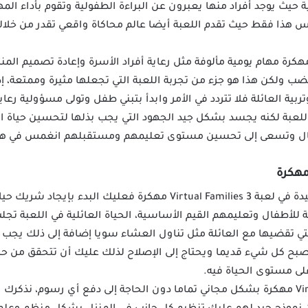
ية حيث يوجد أفراد منها يعبرون عن البراءة الطفولية وتقوم بأداء ال
يس هذا فقط حيث تقدم اللعبة أيضا عالم محاكاة واقعي تقدر من خلا
ضمن لعبة Virtual Families 3 مهكرة مهام يومية مألوفة مثل رعاية أفراد الأسرة وإعادة تصمي
 ولكن هذا هو جزء من تجربة اللعبة التي تجعلها مثيرة وممتعة، إ
تربية العائلة فلا تتردد في الأمر وابدأ بتبني طفل وتولى مسؤولية رع
اللعبة لكنه يجسد بشكل جيد الجهود التي يجب بذلها لتحسين حياة ا
ل وتسعى إلى تحسين مستوى تعليمهم ومستقبلهم انغمس في هذا ا
إذا كنت تسعى لإنشاء أسرة سعيدة في لعبة Virtual Families 3 مهكرة فع
كة للأطفال وتعليمهم القيم الأساسية، الحياة العائلية في اللعبة تج
تي تقضيها مع العائلة مثل تناول العشاء سويا إضافة إلى ذلك يجب 
ح كل شيء قديما ويحتاج إلى الإصلاح لذلك عليك أن تتحقق من حالة 
لى مستوى الحياة فيه.
تقدر تحميل لعبة Virtual Families 3 مهكرة بشكل مجاني تماما دون الحاجة إلى دفع أي رسوم،