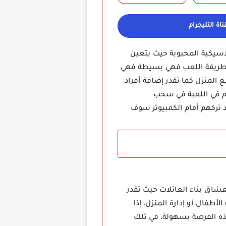
اة التليجرام
 معرفتك أن لعبة Virtual Families 3 مهكرة تأتي بفكرة مشابهة للعبة The Sims الكلاسيكية المحبوبة حيث يتعين
عن طريقة اللعب فهي بسيطة فهي
المنزل كما تقدر إضافة أفراد
كم في اللعبة في سحب
 تركهم أمام الكمبيوتر سوف
ني لعشاق لعبة The Sims فهذه اللعبة مثالية لعشاق بناء العائلات حيث تقدر
أطفال أو إدارة المنزل، إذا
ذه الفرصة بسهولة، في تلك