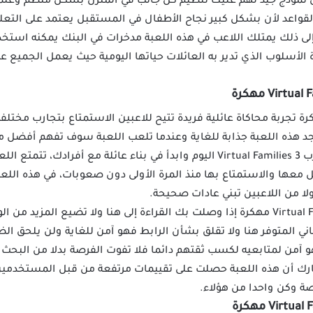
موذج جيد لهم عليك تنظيم كل جانب في المنزل بشكل منظم وعلمي 
القواعد لأن بشكل كبير نجاح الأطفال في المستقبل يعتمد على التع
لى ذلك يمتلك اللاعب في هذه اللعبة مدخرات في البنك يمكنه استخ
 الأسلوب الذي تدير به العائلات حياتها اليومية حيث يعمل الجميع ع
لعبة Virtual Families 3 مهكرة تجربة محاكاة عائلية فريدة تتيح للاعبين الاستمتاع ب
يجد هذه اللعبة جذابة للغاية وعندما تلعب اللعبة سوف تفهم أفضل
المتعلقة بتربية الأطفال لذلك جرب Virtual Families 3 اليوم وابدأ في بناء عائلة
معها والاستمتاع بها منذ المرة الأولى دون صعوبات، في هذه اللعبة
ا من اللاعبين تبني عادات صحيحة.
لا تتردد في تحميل لعبة Virtual Families 3 مهكرة إذا وصلت بك القراءة إلى هنا ولا تض
ي المتوفر هنا ولا تقلق بشأن الرابط فهو آمن للغاية ولن يلحق ا
 آمن لمتابعيه لكسب ثقتهم دائما فلا تفوت الفرصة بدلا من البحث ع
خبارك أن هذه اللعبة حصلت على تقييمات مرتفعة من قبل المستخدمي
ة وكن واحدا من هؤلاء.