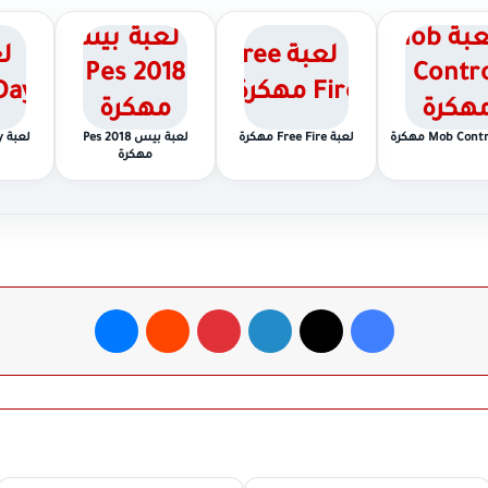
لعبة Free Fire مهكرة
لعبة بيس 2018 Pes
لعبة Hay Day مهكرة
مهكرة
فيسبوك
‫X
لينكدإن
بينتيريست
ماسنجر