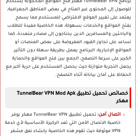
برنامج TunnelBear VPN مهكر فتح المواقع المحجوبة يستخدم
للوصول إلى المحتوى غير المتاح في بعض المناطق الجغرافية،
يعتمد على تغيير الموقع الافتراضي للمستخدم مما يسمح
بفتح المواقع والخدمات بسهولة، هذه الخاصية مفيدة للطلاب
والباحثين والمسافرين الذين يحتاجون إلى مصادر متعددة، كما
تساعد على تجاوز القيود المفروضة على بعض المنصات أو
المواقع الإخبارية، البرنامج يعمل بطريقة سهلة دون التأثير
الكبير على سرعة التصفح، الجمع بين فتح المواقع والحماية
يجعل التجربة متوازنة حيث يحصل المستخدم على حرية أكبر مع
الحفاظ على أمان بياناته أثناء التصفح.
خصائص تحميل تطبيق TunnelBear VPN Mod Apk
مهكر
اتصال آمن:
تحميل تطبيق TunnelBear VPN مهكر يوفر
خاصية الاتصال الآمن التي تعد الركيزة الأساسية لأي خدمة
VPN موثوقة حيث تقوم هذه الخاصية بإنشاء نفق مشفر