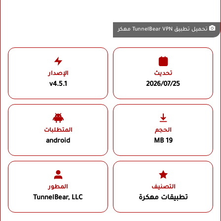
تحميل تطبيق TunnelBear VPN مهكر
تحديث
الإصدار
v4.5.1
2026/07/25
الحجم
المتطلبات
android
19 MB
التصنيف
المطور
تطبيقات مهكرة
TunnelBear, LLC‏