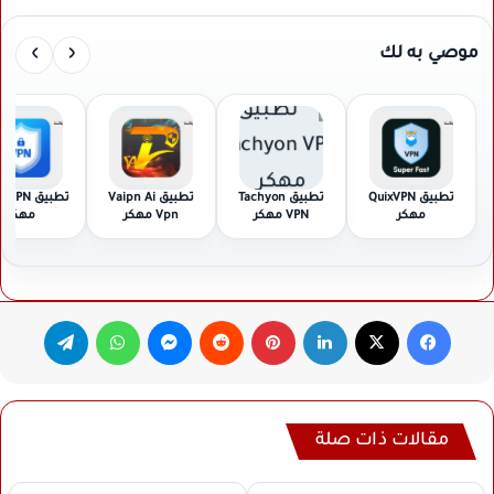
›
‹
موصي به لك
تطبيق QuixVPN
تطبيق Tachyon
تطبيق Vaipn Ai
تطبيق PN
مهكر
VPN مهكر
Vpn مهكر
مهكر
فيسبوك
‫X
لينكدإن
بينتيريست
ماسنجر
واتساب
تيلقرام
مقالات ذات صلة