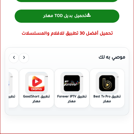
تحميل بديل TOD مهكر
تحميل أفضل 30 تطبيق للافلام والمسلسلات
›
‹
موصي به لك
تطبيق Best Tv Pro
تطبيق Forever IPTV
تطبيق GoodShort
تطبيق
مهكر
مهكر
مهكر
مهك