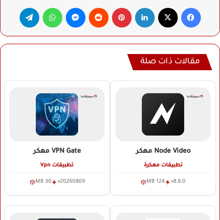
فيسبوك
‫X
لينكدإن
بينتيريست
ماسنجر
واتساب
تيلقرام
مقالات ذات صلة
Node Video
مهكر
VPN Gate
مهكر
تطبيقات مهكرة
تطبيقات Vpn
30 MB
v20260809
124 MB
v8.8.0