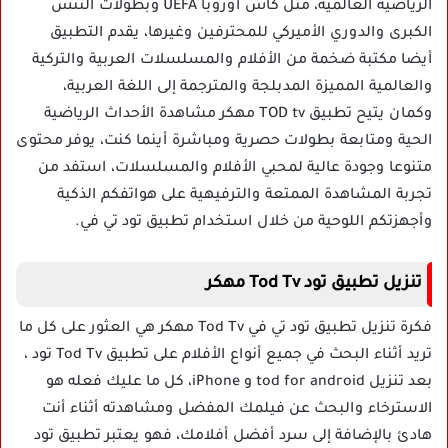
الرياضية العالمية، مثل كأس أوروبا UEFA وبطولات التنس
الكبرى والدوري الأميركي للمحترفين وغيرها، يقدم التطبيق
أيضا مكتبة ضخمة من الأفلام والمسلسلات العربية والتركية
والعالمية المميزة المدبلجة والمترجمة إلى اللغة العربية،
وكمان يتيح تطبيق TOD tv مهكر مشاهدة الأحداث الرياضية
الحية ومتابعة بطولات حصرية ومباشرة أينما كنت، يوفر محتوى
متنوعا وجودة عالية لمحبي الأفلام والمسلسلات، استفد من
تجربة المشاهدة الممتعة والترفيهية على هواتفكم الذكية
وأجهزتكم اللوحية من خلال استخدام تطبيق تود تي في.
تنزيل تطبيق تود Tod Tv مهكر
فكرة تنزيل تطبيق تود تي في Tod Tv مهكر هي العثور على كل ما
تريد أثناء البحث في جميع أنواع الأفلام على تطبيق Tod Tv تود ،
بعد تنزيل tod for android و iPhone، كل ما عليك فعله هو
الاسترخاء والبحث عن فيلمك المفضل ومشاهدته أثناء أنت
هادئ بالإضافة إلى سرد أفضل أفلامك، فهو يعتبر تطبيق تود