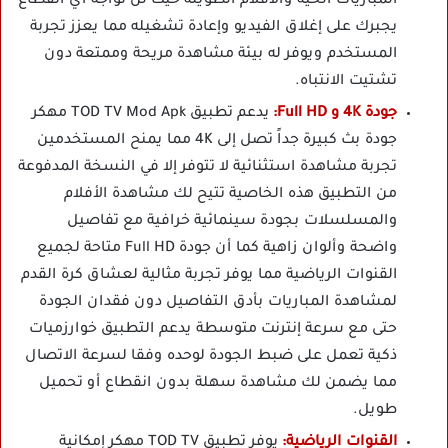
المباريات الحية والأفلام الطويلة حيث لن تواجه أي انقطاع
يجبرك على إغلاق الفيديو وإعادة تشغيله مما يعزز تجربة
المستخدم ويوفر له بيئة مشاهدة مريحة وممتعة دون
تشتيت الانتباه.
جودة 4K و Full HD:
يدعم تطبيق TOD TV Mod Apk مهكر
جودة بث كبيرة جداً تصل إلى 4K مما يمنح المستخدمين
تجربة مشاهدة استثنائية لا تتوفر إلا في النسخة المدفوعة
من التطبيق هذه الخاصية تتيح لك مشاهدة الأفلام
والمسلسلات بجودة سينمائية خرافية مع تفاصيل
واضحة وألوان زاهية كما أن جودة Full HD متاحة لجميع
القنوات الرياضية مما يوفر تجربة مثالية لعشاق كرة القدم
لمشاهدة المباريات بأدق التفاصيل دون فقدان الجودة
حتى مع سرعة إنترنت متوسطة يدعم التطبيق خوارزميات
ذكية تعمل على ضبط الجودة لوحده وفقا لسرعة الاتصال
مما يضمن لك مشاهدة سهلة بدون انقطاع أو تحميل
طويل.
القنوات الرياضية:
يوفر تطبيق TOD TV مهكر إمكانية