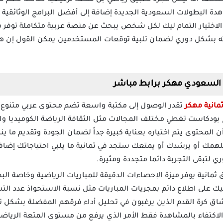
شف أنه ليس مجرد تطبيق رياضي بل منصة ترفيهية شاملة تضم مزيجا
هدة البطولات السعودية الجديدة إضافة إلى أفضل البرامج الوثائقية
الاختيار التمام ليك لكل شخص يبحث عن منصة عربية متكاملة توفر
ه بشكل دوري لضمان تلبية توقعات المستخدمين يمكن القول إن هذا
السعودي مهكر برابط مباشر
مانية مهكر
تقدر الوصول إلى مكتبة واسعة تضم محتوى عربي متنوع
ج بودكاست تغطي مختلف المجالات مثل الثقافة الرياضة الكوميديا وا
ن المحتوى يتم اختياره بعناية كبيرة جداً لضمان الجودة وتقديم ما
مك أو يرشدك أو يمتعك ستجد في ثمانية ما يلبي احتياجاتك إضافة 
تبقى التجربة دائما متجددة ومثيرة.
ثمانية يوفر ميزة الإحصاءات الدقيقة للمباريات الرياضية وخاصة ا
ك على اطلاع دائم بمجريات المباريات مثل نسبة الاستحواذ عدد الت
عشاق كرة القدم الذين يرغبون في تحليل أداء فرقهم المفضلة بشكل 
الاكتفاء بالمشاهدة فقط الأمر الذي يرفع من مستوى المتعة الريا