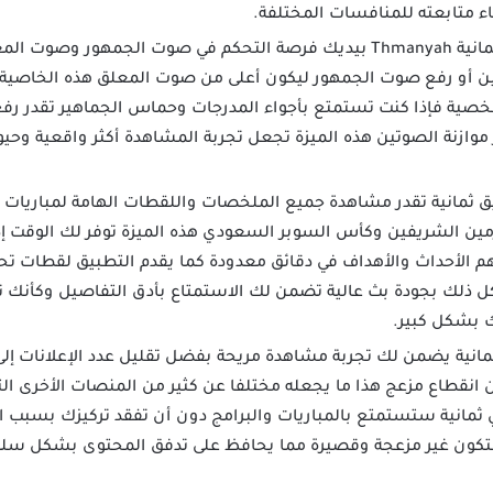
اء متابعته للمنافسات المختلفة.
تحميل تطبيق ثمانية Thmanyah بيديك فرصة التحكم في صوت الجمهور 
صوتين أو رفع صوت الجمهور ليكون أعلى من صوت المعلق هذه الخاص
خصية فإذا كنت تستمتع بأجواء المدرجات وحماس الجماهير تقدر رف
ر موازنة الصوتين هذه الميزة تجعل تجربة المشاهدة أكثر واقعية وح
 ثمانية تقدر مشاهدة جميع الملخصات واللقطات الهامة لمباريات 
 الشريفين وكأس السوبر السعودي هذه الميزة توفر لك الوقت إذا 
أهم الأحداث والأهداف في دقائق معدودة كما يقدم التطبيق لقطات تح
ذلك بجودة بث عالية تضمن لك الاستمتاع بأدق التفاصيل وكأنك ت
ك بشكل كبير.
انية يضمن لك تجربة مشاهدة مريحة بفضل تقليل عدد الإعلانات إلى
نقطاع مزعج هذا ما يجعله مختلفا عن كثير من المنصات الأخرى التي ت
مانية ستستمتع بالمباريات والبرامج دون أن تفقد تركيزك بسبب الإع
ية لتكون غير مزعجة وقصيرة مما يحافظ على تدفق المحتوى بشكل س