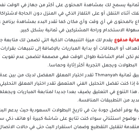
مانية يسمح لك بمشاهدة المحتوى على أكثر من جهاز في الوقت ن
فك أثناء التنقل أو على التلفاز الذكي في المنزل دون الحاجة لاشتراك
اع بالمحتوى في أي وقت وأي مكان كما تقدر البدء بمشاهدة برنامج ع
هولة الاستخدام وراحة المشتركين في ثمانية بشكل كبير.
انية مدفوع
يقدم لك ميزة التنبيهات الذكية التي تضمن لك متابعة ج
لو لم تكن أمام الشاشة طوال الوقت فهي مصممة لتضمن عدم تفويت
 البطولات ويجعل التجربة أكثر إثارة وحماسا.
تحميل تطبيق ثمانية Thmanyah تقدر اختيار المعلق المفضل لديك 
 إذا كنت تفضل التحليل الفني المتعمق تقدر اختيار المعلق التحليلي
 هذا التنوع في التعليق يضيف بعدا جديدا لمتابعة المباريات ويجعل
عديد من التطبيقات المنافسة.
ية يوفر أفضل جودة بث في تاريخ البطولات السعودية حيث يدعم البث
 بوضوح استثنائي سواء كنت تتابع على شاشة كبيرة أو هاتف ذكي ست
ت متقدمة لتقليل التقطيع وضمان استقرار البث حتى في حالات الاتص