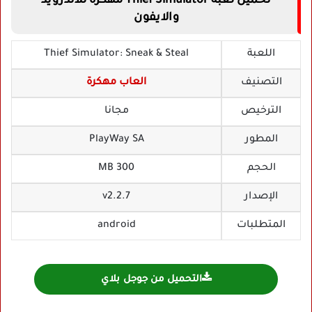
تحميل لعبة Thief Simulator مهكرة للاندرويد
والايفون
اللعبة
Thief Simulator: Sneak & Steal
التصنيف
العاب مهكرة
الترخيص
مجانا
المطور
PlayWay SA‏
الحجم
300 MB
الإصدار
v2.2.7
المتطلبات
android
التحميل من جوجل بلاي