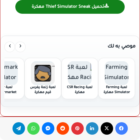
تحميل Thief Simulator Sneak مهكرة
›
‹
موصي به لك
لعبة Farming
لعبة CSR Racing
لعبة زلمة يغرس
لعبة My
Simulator مهكرة
مهكرة
قيم مهكرة
permarket
Simulator D مهكرة
فيسبوك
‫X
لينكدإن
بينتيريست
ماسنجر
واتساب
تيلقرام