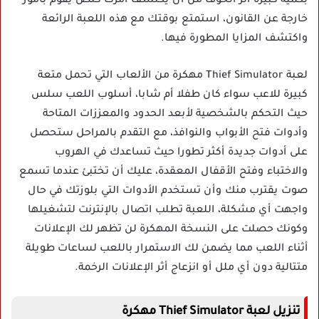
بكمية كبيرة أثر الخوف من أن يكتشف امرك كلص يقوم بأمور
خارجة عن القانون، استمتع بوقتك مع هذه اللعبة الرائعة
واكتشف المزايا المطورة فيها.
لعبة Thief Simulator مهكرة من الألعاب التي تحمل متعة
كبيرة للاعب سواء كان طفلا أم شابا، أسلوب اللعب سلس
حيث التحكم بالشخصية لأبعد الحدود والمعززات المتاحة
وأدوات فتح الأبواب والنوافذ، مع التقدم بالمراحل ستحصل
على أدوات جديدة أكثر تطورا حيث تساعدك في الهروب
والاختباء وفتح الأقفال المعقدة، عليك أن تختبئ عندما تسمع
صوت يقترب منك وأن تستخدم الأدوات التي بلوزتك في حال
واجهت أي مشكلة، اللعبة تطلب اتصال بالإنترنت لتشغيلها
وكونك حصلت على النسخة المهكرة لن تظهر لك الإعلانات
أثناء اللعب مما يضمن لك الاستمرار باللعب لساعات طويلة
متتالية دون أي ملل أو انزعاج أثر الإعلانات الرخمة.
تنزيل لعبة Thief Simulator مهكرة