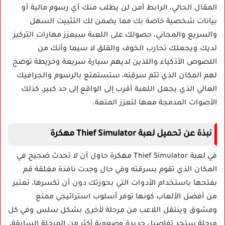
المقال الحالي، الرابط آمن لن يطلب منك أي رسوم مالية أو
بيانات شخصية خاصة بك مما يضمن لك التثبيت السهل
والسريع والمجاني، حصولك على اللعبة سيعزز مهارات التركيز
لديك ويجعلك تحارب الخوف والقلق لا سيما وأنك من
اللصوص الأذكياء واللذين لديهم سيارة سريعة وخريطة توضح
لهم المكان الذي تتم سرقته، ستستمتع بالرسوم والجرافيك
العالي الذي يجعل اللعبة أقرب إلى الواقع إلى حد كبير، كذلك
الأصوات المدمجة معها لتعزز المتعة.
نبذة عن تحميل لعبة Thief Simulator مهكرة
في لعبة Thief Simulator مهكرة حاول أن لا تحدث ضجيج في
المكان الذي تقوم بسرقته وفي حال وجدت نافذة مغلقة قم
بفتحها باستخدام الأدوات التي بحوزتك دون أن تكسرها، تعتبر
من أفضل الألعاب كونها توفر أسلوب استراتيجي ممتع
ومشوق وينتقل اللاعب من مرحلة لأخرى بشكل سلس وفي كل
مرحلة ستجد تفاصيل جديدة وصعوبة أكثر من المرحلة السابقة،