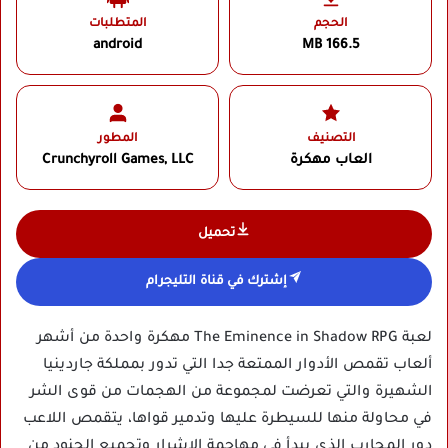
الحجم
المتطلبات
android
166.5 MB
التصنيف
المطور
العاب مهكرة
Crunchyroll Games, LLC‏
تحميل
إشترك في قناة التليجرام
لعبة The Eminence in Shadow RPG مهكرة واحدة من أشهر
ألعاب تقمص الأدوار الممتعة جدا التي تدور بمملكة جاردينيا
الشهيرة والتي تعرضت لمجموعة من الهجمات من قوى الشر
في محاولة منها للسيطرة عليها وتدمير قواها، يتقمص اللاعب
دور المحارب الذي يبدأ في مهاجمة الاشرار وتجميع الجنود من