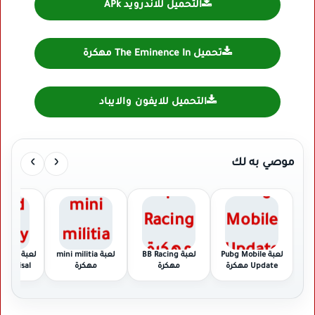
التحميل للاندرويد APk
تحميل The Eminence In مهكرة
التحميل للايفون والايباد
›
‹
موصي به لك
لعبة Pubg Mobile
لعبة BB Racing
لعبة mini militia
لعبة od
Update مهكرة
مهكرة
مهكرة
Reprisal
مهكر