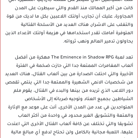
ملك الشياطين الذي سيطر على مملكة جاردينيا الشهيرة التي
كانت من أكبر الممالك منذ القدم والتي سيطرت على المدن
المجاورة، عليك أن تجارب أولئك اللاعبين بكل ما لديك من قوة
والتغلب على الاشرار، هناك العديد من الأسلحة القتالية
المتوفرة أمامك تقدر استخدامها في هزيمة أولئك الأعداء الذين
يحاولون تدمير العالم ونهب ثرواته.
تعد لعبة The Eminence in Shadow RPG مهكرة من أفضل
ألعاب المغامرات الممتعة جدا التي حازت ضخمة في الفترة
الأخيرة والتي احتلت الصدارة من بين ألعاب القتال، هناك العديد
من شخصيات الانمي الشهيرة والممتعة جدا التي ينتمي تقمص
دور اللاعب الذي تريده من بينها والبدء في القتال، يقوم ملم
الشياطين بجميع العتاد وتوجيه ضرباته إلى الأشخاص
المتواجدين في عدد من المدن الأخرى، أنت على موعد مع الإثارة
والمتعة والتشويق الغير محدود في واحدة من أكثر العاب
تشويقا والتي تختلف عن كافة ألعاب القتال الأخرى التي اعتدت
عليها، اللعبة مجانية بالكامل ولن تحتاج لدفع أي مبالغ مالية