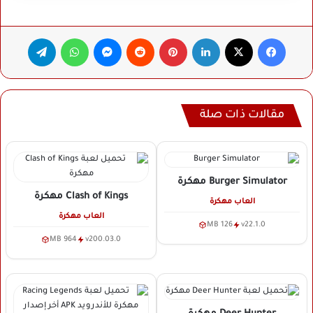
فيسبوك
‫X
لينكدإن
بينتيريست
ماسنجر
واتساب
تيلقرام
مقالات ذات صلة
Burger Simulator
مهكرة
Clash of Kings
مهكرة
العاب مهكرة
العاب مهكرة
126 MB
v22.1.0
964 MB
v200.03.0