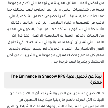
من أفضل ألعاب القتال الفريدة من نوعها التي تضم مجموعة
كبيرة من شخصيات الانمي والتي لها اسلوب لعب مختلف جدا
عما اعتدت عليه سابقا، تقدر تخصيص مظهر الشخصية التي
ترغب في تقمصها واختيار الملابس التي تود ارتدائها وكذلك
الأسلحة التي ستقوم باستخدامها، هيا ابدأ بالدخول في العديد
من البيئات وخوض المعارك الملحمية الرائعة، اتخذ قرارات
اللعب التي تقدر أن تراها مناسبة والتي ستساعدك في تحقيق
الفوز والانتصار على الأعداء الآخرين، قم بجمع الجنود وتحديد
مهام كل منهم واخضاعهم إلى مجموعة من التدريبات من أجل
الاستمتاع بتجربة لعب فريدة جدا.
نبذة عن تحميل لعبة The Eminence in Shadow RPG
مهكرة
هناك صراع مستمر بين الخير والشر تجد أن هناك واحدة من
البيئات التي تعرف باسم جاردينيا حيث يبدأ اللاعبين في
الانغماس في عالم يملأه الشر ومواجهة ملك الشياطين الذي