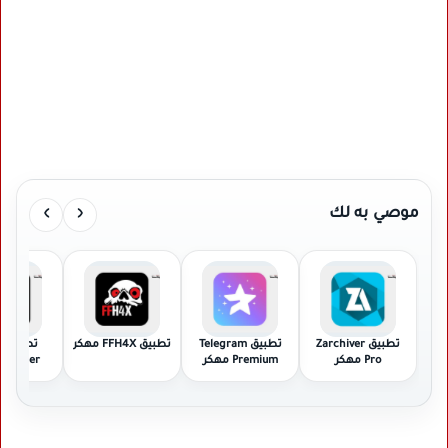
›
‹
موصي به لك
تطبيق Zarchiver
تطبيق Telegram
تطبيق FFH4X مهكر
ت
Pro مهكر
Premium مهكر
Witcher مهكر