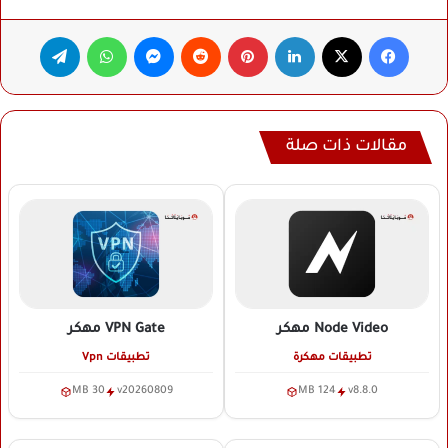
فيسبوك
‫X
لينكدإن
بينتيريست
ماسنجر
واتساب
تيلقرام
مقالات ذات صلة
Node Video
مهكر
VPN Gate
مهكر
تطبيقات مهكرة
تطبيقات Vpn
30 MB
v20260809
124 MB
v8.8.0