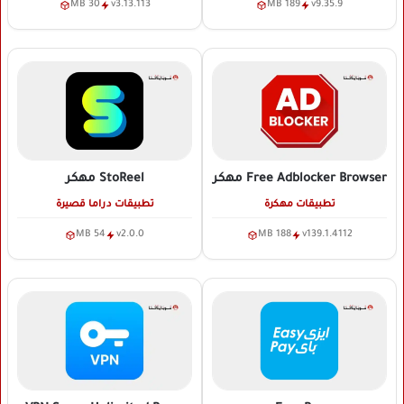
30 MB
v3.13.113
189 MB
v9.35.9
Free Adblocker Browser
مهكر
StoReel
مهكر
تطبيقات مهكرة
تطبيقات دراما قصيرة
54 MB
v2.0.0
188 MB
v139.1.4112