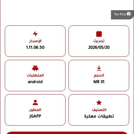
Teo Plus
تحديث
الإصدار
1.11.06.50
2026/05/20
الحجم
المتطلبات
android
31 MB
التصنيف
المطور
تطبيقات مهكرة
JGAPP‏