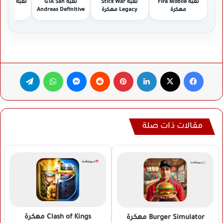
لعبة FiFa Mobile
لعبة Stick War
لعبة GTA San
لعبة Asphalt مهكرة
مهكرة
Legacy مهكرة
Andreas Definitive
Edition مهكرة
فيسبوك
‫X
لينكدإن
بينتيريست
ماسنجر
واتساب
تيلقرام
مقالات ذات صلة
Clash of Kings
مهكرة
Burger Simulator
مهكرة