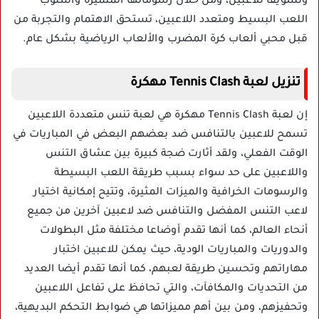
وتشويقا للاعبين، ومن خلال رسوماتها المتميزة وأسلوب
اللعب البسيط ومتعدد اللاعبين، تستحق الاهتمام والتجربة من
قبل محبي ألعاب كرة المضرب والألعاب الرياضية بشكل عام.
تنزيل لعبة Tennis Clash مهكرة
إن لعبة Tennis Clash مهكرة هي لعبة تنس متعددة اللاعبين
تسمح للاعبين بالتنافس ضد بعضهم البعض في المباريات في
الوقت الفعلي، ولقد أثارت ضجة كبيرة بين عشاق التنس
واللاعبين على حد سواء بسبب طريقة اللعب البسيطة
والرسومات الخرافية والميزات المثيرة، وتتيح إمكانية اختيار
لاعب التنس المفضل والتنافس ضد لاعبين آخرين من جميع
أنحاء العالم، كما أنها تقدم أوضاعا مختلفة مثل البطولات
والدوريات والمباريات الودية، حيث يمكن للاعبين اختبار
مهاراتهم وتحسين طريقة لعبهم، كما أنها تقدم أيضا العديد
من التحديات والمكافآت، والتي تحافظ على تفاعل اللاعبين
وتحفيزهم، ومن بين أهم مميزاتها هي ضوابط التحكم البديهية،