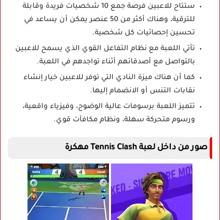
ستتاح للاعبين فرصة جمع 10 شخصيات فريدة وقابلة
للترقية، وهناك أكثر من 50 عنصر يمكن أن يساعد في
تحسين إحصائيات كل شخصية.
تأتي اللعبة مع نظام التفاعل القوي الذي يسمح للاعبين
بالتواصل مع أصدقائهم أثناء تواجدهم في اللعبة.
كما أن هناك ميزة النادي التي توفر للاعبين خيار إنشاء
نقابات التنس أو الانضمام إليها.
تتميز اللعبة برسومات عالية الوضوح، وفيزياء واقعية،
ورسوم متحركة سهلة، ونظام مكافآت قوي.
صور من داخل لعبة Tennis Clash مهكرة