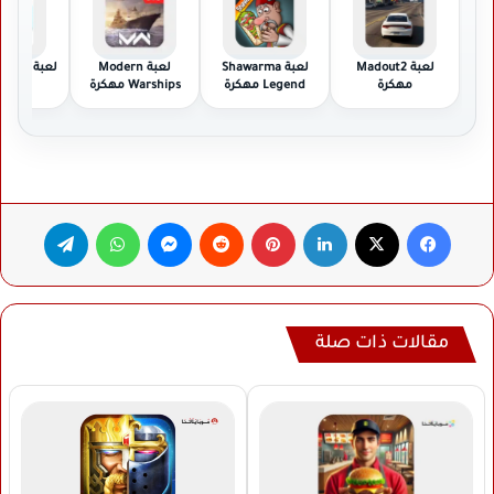
لعبة Madout2
لعبة Shawarma
لعبة Modern
لعبة or
مهكرة
Legend مهكرة
Warships مهكرة
مهكر
فيسبوك
‫X
لينكدإن
بينتيريست
ماسنجر
واتساب
تيلقرام
مقالات ذات صلة