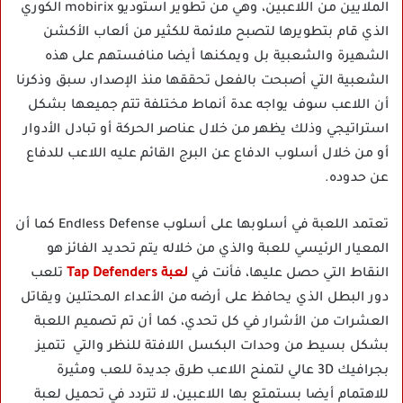
الملايين من اللاعبين، وهي من تطوير استوديو mobirix الكوري
الذي قام بتطويرها لتصبح ملائمة للكثير من ألعاب الأكشن
الشهيرة والشعبية بل ويمكنها أيضا منافستهم على هذه
الشعبية التي أصبحت بالفعل تحققها منذ الإصدار، سبق وذكرنا
أن اللاعب سوف يواجه عدة أنماط مختلفة تتم جميعها بشكل
استراتيجي وذلك يظهر من خلال عناصر الحركة أو تبادل الأدوار
أو من خلال أسلوب الدفاع عن البرج القائم عليه اللاعب للدفاع
عن حدوده.
تعتمد اللعبة في أسلوبها على أسلوب Endless Defense كما أن
المعيار الرئيسي للعبة والذي من خلاله يتم تحديد الفائز هو
النقاط التي حصل عليها، فأنت في
لعبة Tap Defenders
تلعب
دور البطل الذي يحافظ على أرضه من الأعداء المحتلين ويقاتل
العشرات من الأشرار في كل تحدي، كما أن تم تصميم اللعبة
بشكل بسيط من وحدات البكسل اللافتة للنظر والتي تتميز
بجرافيك 3D عالي لتمنح اللاعب طرق جديدة للعب ومثيرة
للاهتمام أيضا بستمتع بها اللاعبين، لا تتردد في تحميل لعبة