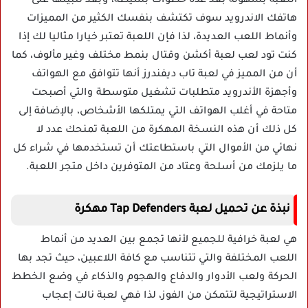
اللعبة بسهولة بعد عدة خطوات بسيطة، وبعد تثبيتها على
هاتفك الاندرويد سوف تكتشف بنفسك الكثير من المميزات
وأنماط اللعب العديدة، لذا فإن اللعبة تعتبر خيارا مثاليا لك إذا
كنت تود لعب لعبة أكشن وقتال بنمط مختلف وغير مألوف، كما
أن من المميز في لعبة تاب ديفندرز أنها تتوافق مع الهواتف
وأجهزة الأندرويد متطلبات تشغيل متوسطة والتي أصبحت
متاحة في أغلب الهواتف التي يمتلكها الأشخاص، بالإضافة إلى
كل ذلك أن هذه النسخة المهكرة من اللعبة تمنحك عدد لا
نهائي من الأموال التي باستطاعتك أن تستخدمها في شراء كل
ما يلزمك من أسلحة وعتاد من المتوفرين داخل متجر اللعبة.
نبذة عن تحميل لعبة Tap Defenders مهكرة
هي لعبة خرافية للجميع لأنها تجمع بين العديد من أنماط
اللعب المختلفة والتي تتناسب مع كافة اللاعبين، حيث تجد بها
الحركة ولعب الأدوار والدفاع والهجوم والذكاء في وضع الخطط
الاستراتيجية لتتمكن من الفوز، لذا فهي لعبة نالت إعجاب