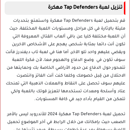
تنزيل لعبة Tap Defenders مهكرة
قم بتحميل لعبة Tap Defenders مهكرة واستمتع بتحديات
مليئة بالإثارة في كل مراحل ومستويات اللعبة المختلفة، حيث
أن اللعبة مختلفة كليا عن باقي ألعاب القتال المعروفة التي
تكون أنت دائما بمثابة شخص يهجم على الأشخاص الآخرين
ويقضي عليهم واحد تلو الآخر، أما هنا في لعبة تاب ديفندرز فأنت
سوف تكون في وضع الدفاع والهجوم معا، لأن فكرة اللعبة
تتمحور حول الدفاع عن حدود الأراضي الخاصة بك وحمايتها من
الاحتلال من قِبل خصومك وكلما كنت أنت الفائز وانتصرت
عليهم سوف تحصل على النقاط والعملات الذهبية التي تمنحك
عتاد وأسلحة ومعدات تستخدمها لتعزيز قوتك باللعبة ولكي
تتمكن من القيام بأداء جيد في كافة المستويات.
تحميل لعبة Tap Defenders مهكرة 2024 للأندرويد ليس بالأمر
الصعب حيث بإمكانك من خلال الرابط في آخر الموضوع تحميل