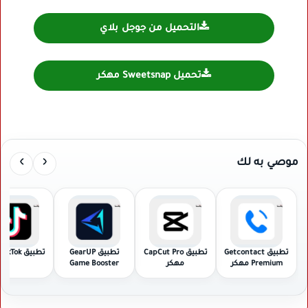
التحميل من جوجل بلاي
تحميل Sweetsnap مهكر
›
‹
موصي به لك
تطبيق Getcontact
تطبيق CapCut Pro
تطبيق GearUP
تطبيق TikTok مهكر
Premium مهكر
مهكر
Game Booster
مهكر