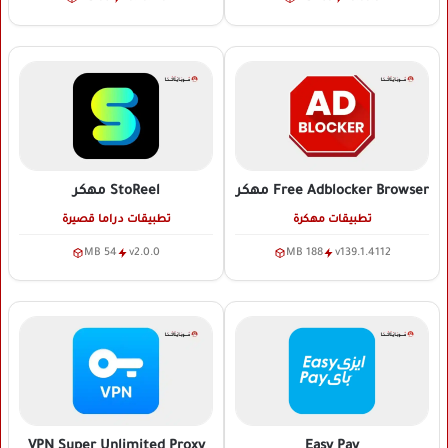
Free Adblocker Browser
مهكر
StoReel
مهكر
تطبيقات مهكرة
تطبيقات دراما قصيرة
54 MB
v2.0.0
188 MB
v139.1.4112
VPN Super Unlimited Proxy
Easy Pay