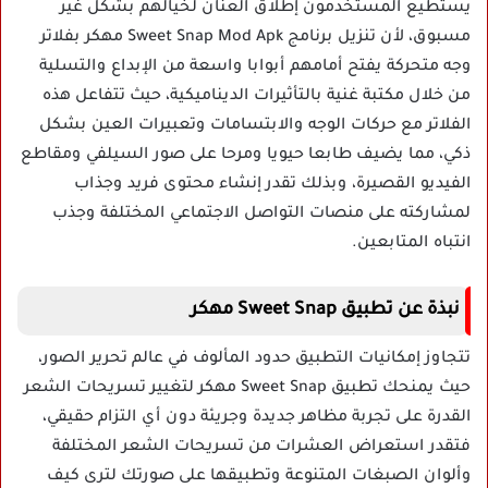
يستطيع المستخدمون إطلاق العنان لخيالهم بشكل غير
مسبوق، لأن تنزيل برنامج Sweet Snap Mod Apk مهكر بفلاتر
وجه متحركة يفتح أمامهم أبوابا واسعة من الإبداع والتسلية
من خلال مكتبة غنية بالتأثيرات الديناميكية، حيث تتفاعل هذه
الفلاتر مع حركات الوجه والابتسامات وتعبيرات العين بشكل
ذكي، مما يضيف طابعا حيويا ومرحا على صور السيلفي ومقاطع
الفيديو القصيرة، وبذلك تقدر إنشاء محتوى فريد وجذاب
لمشاركته على منصات التواصل الاجتماعي المختلفة وجذب
انتباه المتابعين.
نبذة عن تطبيق Sweet Snap مهكر
تتجاوز إمكانيات التطبيق حدود المألوف في عالم تحرير الصور،
حيث يمنحك تطبيق Sweet Snap مهكر لتغيير تسريحات الشعر
القدرة على تجربة مظاهر جديدة وجريئة دون أي التزام حقيقي،
فتقدر استعراض العشرات من تسريحات الشعر المختلفة
وألوان الصبغات المتنوعة وتطبيقها على صورتك لترى كيف