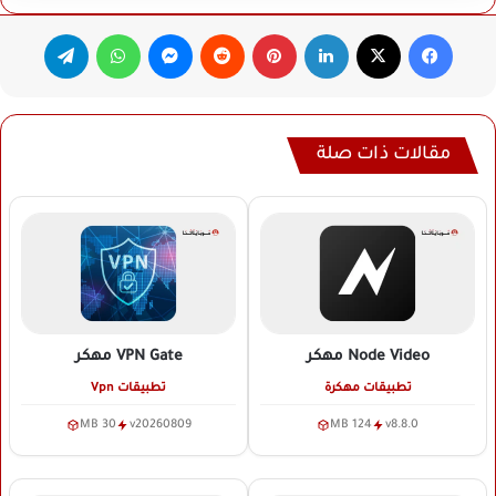
فيسبوك
‫X
لينكدإن
بينتيريست
ماسنجر
واتساب
تيلقرام
مقالات ذات صلة
Node Video
مهكر
VPN Gate
مهكر
تطبيقات مهكرة
تطبيقات Vpn
30 MB
v20260809
124 MB
v8.8.0