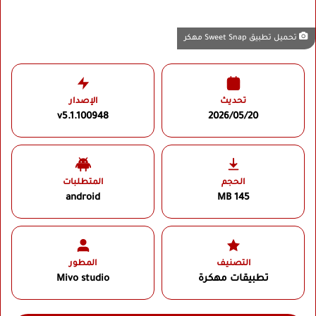
تحميل تطبيق Sweet Snap مهكر
تحديث
الإصدار
v5.1.100948
2026/05/20
الحجم
المتطلبات
android
145 MB
التصنيف
المطور
تطبيقات مهكرة
Mivo studio‏