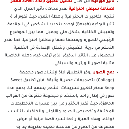
تأثير البوكيه:
من خلال
تحميل تطبيق Sweet Snap مهكر
لصناعة سيلفي احترافية
تقدر محاكاة تأثير العزل الذي
تنتجه الكاميرات الاحترافية باهظة الثمن، حيث تقوم أداة
تأثير البوكيه (Bokeh) لوحده بتحديد الشخص في المقدمة
وتغبيش الخلفية بشكل فني وجميل، مما يبرز الموضوع
الرئيسي للصورة ويمنحها عمقا ومظهرا احترافيا، كما تقدر
التحكم في درجة التغبيش وشكل الإضاءة في الخلفية
للحصول على التأثير الدقيق الذي ترغب فيه، وهذه الخاصية
مثالية لصور البورتريه والسيلفي.
دمج الصور:
يوفر التطبيق أداة لإنشاء صور مجمعة
(Collage) بتصميمات عصرية وأنيقة، فإن تطبيق Sweet
Snap مهكر لتغيير تسريحات الشعر يسمح لك بدمج عدة
صور في إطار واحد باستخدام مجموعة متنوعة من القوالب
الجاهزة، حيث تقدر الاختيار من بين عشرات التخطيطات
المختلفة وتخصيص الحدود والألوان والخلفيات لتناسب
ذوقك، وهذه الميزة رائعة لسرد قصة مرئية أو عرض
مجموعة من الصور من مناسبة معينة بطريقة جذابة